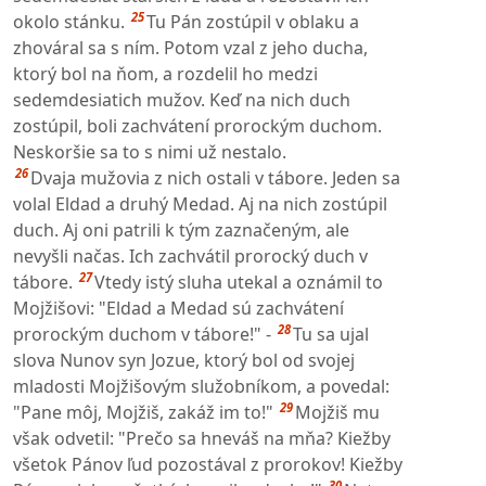
25
okolo stánku.
Tu Pán zostúpil v oblaku a
zhováral sa s ním. Potom vzal z jeho ducha,
ktorý bol na ňom, a rozdelil ho medzi
sedemdesiatich mužov. Keď na nich duch
zostúpil, boli zachvátení prorockým duchom.
Neskoršie sa to s nimi už nestalo.
26
Dvaja mužovia z nich ostali v tábore. Jeden sa
volal Eldad a druhý Medad. Aj na nich zostúpil
duch. Aj oni patrili k tým zaznačeným, ale
nevyšli načas. Ich zachvátil prorocký duch v
27
tábore.
Vtedy istý sluha utekal a oznámil to
Mojžišovi: "Eldad a Medad sú zachvátení
28
prorockým duchom v tábore!" -
Tu sa ujal
slova Nunov syn Jozue, ktorý bol od svojej
mladosti Mojžišovým služobníkom, a povedal:
29
"Pane môj, Mojžiš, zakáž im to!"
Mojžiš mu
však odvetil: "Prečo sa hneváš na mňa? Kiežby
všetok Pánov ľud pozostával z prorokov! Kiežby
30