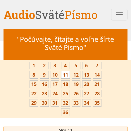
Audio
Sväté
Písmo
"Počúvajte, čítajte a voľne šírte
Sväté Písmo"
1
2
3
4
5
6
7
8
9
10
11
12
13
14
15
16
17
18
19
20
21
22
23
24
25
26
27
28
29
30
31
32
33
34
35
36
Nm 11