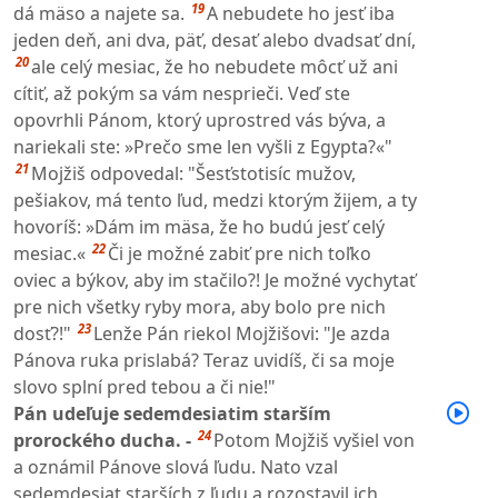
19
dá mäso a najete sa.
A nebudete ho jesť iba
jeden deň, ani dva, päť, desať alebo dvadsať dní,
20
ale celý mesiac, že ho nebudete môcť už ani
cítiť, až pokým sa vám nesprieči. Veď ste
opovrhli Pánom, ktorý uprostred vás býva, a
nariekali ste: »Prečo sme len vyšli z Egypta?«"
21
Mojžiš odpovedal: "Šesťstotisíc mužov,
pešiakov, má tento ľud, medzi ktorým žijem, a ty
hovoríš: »Dám im mäsa, že ho budú jesť celý
22
mesiac.«
Či je možné zabiť pre nich toľko
oviec a býkov, aby im stačilo?! Je možné vychytať
pre nich všetky ryby mora, aby bolo pre nich
23
dosť?!"
Lenže Pán riekol Mojžišovi: "Je azda
Pánova ruka prislabá? Teraz uvidíš, či sa moje
slovo splní pred tebou a či nie!"
Pán udeľuje sedemdesiatim starším
24
prorockého ducha. -
Potom Mojžiš vyšiel von
a oznámil Pánove slová ľudu. Nato vzal
sedemdesiat starších z ľudu a rozostavil ich