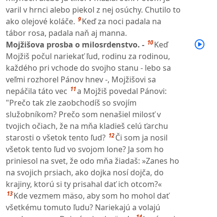
varil v hrnci alebo piekol z nej osúchy. Chutilo to
9
ako olejové koláče.
Keď za noci padala na
tábor rosa, padala naň aj manna.
10
Mojžišova prosba o milosrdenstvo. -
Keď
Mojžiš počul nariekať ľud, rodinu za rodinou,
každého pri vchode do svojho stanu - lebo sa
veľmi rozhorel Pánov hnev -, Mojžišovi sa
11
nepáčila táto vec
a Mojžiš povedal Pánovi:
"Prečo tak zle zaobchodíš so svojím
služobníkom? Prečo som nenašiel milosť v
tvojich očiach, že na mňa kladieš celú ťarchu
12
starosti o všetok tento ľud?
Či som ja nosil
všetok tento ľud vo svojom lone? Ja som ho
priniesol na svet, že odo mňa žiadaš: »Zanes ho
na svojich prsiach, ako dojka nosí dojča, do
krajiny, ktorú si ty prisahal dať ich otcom?«
13
Kde vezmem mäso, aby som ho mohol dať
všetkému tomuto ľudu? Nariekajú a volajú
14