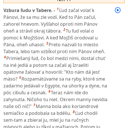
1
Vzbura ľudu v Tabere. -
Ľud začal volať k
Pánovi, že sa mu zle vodí. Keď to Pán začul,
zahorel hnevom. Vyšľahol oproti nim Pánov
2
oheň a strávil okraj tábora.
Tu ľud volal o
pomoc k Mojžišovi. A keď Mojžiš orodoval u
3
Pána, oheň uhasol.
Preto nazvali to miesto
Tabera, lebo tam vzbĺkol proti nim Pánov oheň.
4
Primiešaný ľud, čo bol medzi nimi, dostal chuť
na iné jedlá a potom sa začali aj Izraeliti
opätovne žalovať a hovorili: "Kto nám dá jesť
5
mäso?
Rozpamätúvame sa na ryby, ktoré sme
zadarmo jedávali v Egypte, na uhorky a dyne, na
6
pór, cibuľu a cesnak.
Teraz nám ide do
zahynutia. Ničoho tu niet. Okrem manny nevidia
7
naše oči nič!"
Manna bola ako koriandrové
8
semiačko a podobala sa bdéliu.
Ľud chodil
sem-tam a zbieral ju, mlel ju na ručných
mlynoch alebo ju tĺkol v mažiaroch. Potom ju