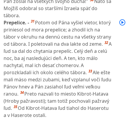
Pán zoslal na všetkých svojho ducha!"
Nato sa
Mojžiš odobral so staršími Izraela späť do
tábora.
31
Prepelice. -
Potom od Pána vyšiel vietor, ktorý
priniesol od mora prepelice; a zhodil ich na
tábor v okruhu na dennú cestu na všetky strany
32
od tábora. I poletovali na dva lakte od zeme.
A
ľud sa dal do chytania prepelíc. Celý deň a celú
noc, ba aj nasledujúci deň. A ten, kto málo
nachytal, mal ich desať chomerov. A
33
porozkladali ich okolo celého tábora.
Ale ešte
mali mäso medzi zubami, keď vzplanul voči ľudu
Pánov hnev a Pán zasiahol ľud veľmi veľkou
34
ranou.
Preto nazvali to miesto Kibrot-Hatava
(Hroby pažravosti); tam totiž pochovali pažravý
35
ľud.
Od Kibrot-Hatava ľud tiahol do Haserotu
a v Haserote ostali.