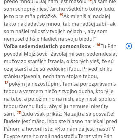
predo mnou: »Daj nám jesť mäso!«
Ja sám nie
som schopný niesť ťarchu všetkého tohto ľudu.
15
Je to pre mňa priťažké.
Ak mieniš aj naďalej
takto nakladať so mnou, tak ma radšej zabi - ak
som našiel milosť v tvojich očiach -, aby som
nemusel dlhšie hľadieť na svoju biedu!"
16
Voľba sedemdesiatich pomocníkov. -
Tu Pán
povedal Mojžišovi: "Zavolaj mi sem sedemdesiat
mužov zo starších Izraela, o ktorých vieš, že sú
ozaj starší a že sú vedúcimi ľudu. Priveď ich ku
stánku zjavenia, nech tam stoja s tebou,
17
pokým ja nezostúpim. Tam sa porozprávam s
tebou a vezmem niečo z tvojho ducha, ktorý je
na tebe, a položím ho na nich, aby niesli spolu s
tebou ťarchu ľudu, aby si ju nemusel niesť ty
18
sám.
Ľudu však prikáž: Na zajtra sa posväťte!
Budete jesť mäso, lebo ste hlasno nariekali pred
Pánom a hovorili ste: »Kto nám dá jesť mäso? V
Egypte sme ho mali nadostač!« Teraz vám Pán