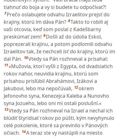
tiahnuť do boja a vy si budete tu odpočívať?!
7
Prečo oslabujete odvahu Izraelitov prejsť do
8
krajiny, ktorú im dáva Pán?
Takto to robili aj
vaši otcovia, keď som poslal z Kadešbarny
9
preskúmať zem!
Došli až do údolia Eskol,
poprezerali krajinu, a potom podlomili odvahu
Izraelitov tak, že nechceli ísť do krajiny, ktorú im
10
dal Pán.
Vtedy sa Pán rozhneval a prisahal:
11
»Mužovia, ktorí vyšli z Egypta, od dvadsiatich
rokov nahor, neuvidia krajinu, ktorú som
prísahou prisľúbil Abrahámovi, Izákovi a
12
Jakubovi, lebo ma nepočúvali,
okrem
Jefonovho syna, Kenezejca Kaleba a Nunovho
syna Jozueho, lebo oni mi ostali poslušní.«
13
Vtedy sa Pán rozhneval na Izrael a nechal ich
blúdiť štyridsať rokov po púšti, kým nevyhynulo
celé pokolenie, ktoré sa previnilo v Pánových
14
očiach.
A teraz ste vy nastúpili na miesto