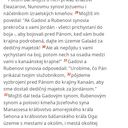
Eleazarovi, Nunovmu synovi Jozuemu i
29
náčelníkom izraelských kmeňov.
Mojžiš im
povedal: "Ak Gadovi a Rubenovi synovia
prekročia s vami Jordán - všetci prichystaní do
boja -, aby bojovali pred Pánom, keď vám bude
krajina podrobená, dajte im územie Galaád za
30
dedičný majetok!
Ale ak nepôjdu s vami
vychystaní na boj, potom nech sa osadia medzi
31
vami v kanaánskej krajine!"
Gadovi a
Rubenovi synovia odpovedali: "Urobíme, čo Pán
32
prikázal tvojim služobníkom,
pôjdeme
vyzbrojení pred Pánom do krajiny Kanaán, aby
sme dostali dedičný majetok za Jordánom."
33
Mojžiš dal teda Gadovým synom, Rubenovým
synom a polovici kmeňa Jozefovho syna
Manassesa kráľovstvo amorejského kráľa
Sehona a kráľovstvo bášanského kráľa Oga:
územie s mestami a okolím, i mestá okolitej