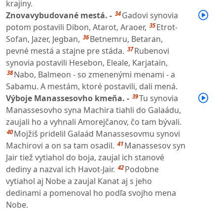
krajiny.
34
Znovavybudované mestá. -
Gadovi synovia
35
potom postavili Dibon, Atarot, Araoer,
Etrot-
36
Sofan, Jazer, Jegban,
Betnemru, Betaran,
37
pevné mestá a stajne pre stáda.
Rubenovi
synovia postavili Hesebon, Eleale, Karjatain,
38
Nabo, Balmeon - so zmenenými menami - a
Sabamu. A mestám, ktoré postavili, dali mená.
39
Výboje Manassesovho kmeňa. -
Tu synovia
Manassesovho syna Machira tiahli do Galaádu,
zaujali ho a vyhnali Amorejčanov, čo tam bývali.
40
Mojžiš pridelil Galaád Manassesovmu synovi
41
Machirovi a on sa tam osadil.
Manassesov syn
Jair tiež vytiahol do boja, zaujal ich stanové
42
dediny a nazval ich Havot-Jair.
Podobne
vytiahol aj Nobe a zaujal Kanat aj s jeho
dedinami a pomenoval ho podľa svojho mena
Nobe.