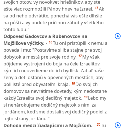
svojich otcov, vy novokvet hriešnikov, aby ste
15
ešte viac rozmnožili Pánov hnev na Izrael.
Ak
sa od neho odvrátite, ponechá vás ešte dlhšie
na púšti a vy budete príčinou záhuby všetkého
tohto ľudu."
Odpoveď Gadovcov a Rubenovcov na
16
Mojžišove výčitky. -
Tu oni pristúpili k nemu a
povedali mu: "Postavíme si iba stajne pre svoj
17
dobytok a mestá pre svoje rodiny.
My však
pôjdeme vystrojení do boja na čele Izraelitov,
kým ich neuvedieme do ich bydlísk. Zatiaľ naše
ženy a deti ostanú v opevnených mestách, aby
18
boli isté pred obyvateľmi kraja.
Do svojich
domovov sa nevrátime dovtedy, kým nedostane
19
každý Izraelita svoj dedičný majetok.
Lebo my
si nenárokujeme dedičný majetok s nimi za
Jordánom, keď sme dostali svoj dedičný podiel z
tejto strany Jordánu."
20
Dohoda medzi žiadajúcimi a Mojžišom. -
Tu