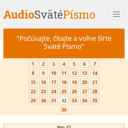
Audio
Sväté
Písmo
"Počúvajte, čítajte a voľne šírte
Sväté Písmo"
1
2
3
4
5
6
7
8
9
10
11
12
13
14
15
16
17
18
19
20
21
22
23
24
25
26
27
28
29
30
31
32
33
34
35
36
Nm 32