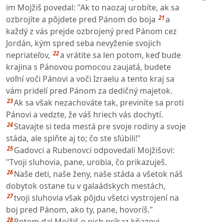
im Mojžiš povedal: "Ak to naozaj urobíte, ak sa
21
ozbrojíte a pôjdete pred Pánom do boja
a
každý z vás prejde ozbrojený pred Pánom cez
Jordán, kým spred seba nevyženie svojich
22
nepriateľov,
a vrátite sa len potom, keď bude
krajina s Pánovou pomocou zaujatá, budete
voľní voči Pánovi a voči Izraelu a tento kraj sa
vám pridelí pred Pánom za dedičný majetok.
23
Ak sa však nezachováte tak, previníte sa proti
Pánovi a vedzte, že váš hriech vás dochytí.
24
Stavajte si teda mestá pre svoje rodiny a svoje
stáda, ale splňte aj to; čo ste sľúbili!"
25
Gadovci a Rubenovci odpovedali Mojžišovi:
"Tvoji sluhovia, pane, urobia, čo prikazuješ.
26
Naše deti, naše ženy, naše stáda a všetok náš
dobytok ostane tu v galaádskych mestách,
27
tvoji sluhovia však pôjdu všetci vystrojení na
boj pred Pánom, ako ty, pane, hovoríš."
28
Potom dal Mojžiš o nich príkaz kňazovi