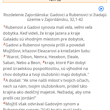
Rozdelenie Zajordánska: Gadovci a Rubenovci si žiadajú
územie v Zajordánsku,
32,1-42
1
Rubenovi a Gadovi synovia mali veľa, veľmi veľa
dobytka. Keď videli, že kraje Jazera a kraje
Galaádu sú vhodným miestom pre dobytok,
2
Gadovi a Rubenovi synovia prišli a povedali
Mojžišovi, kňazovi Eleazarovi a kniežatám ľudu:
3
"Atarot, Dibon, Nemra, Hesebon, Eleale,
4
Saban, Nebo a Beon,
kraje, ktoré Pán dobyl
pred izraelskou pospolitosťou, sú výhodné na
chov dobytka a tvoji služobníci majú dobytok."
5
A dodali: "Ak sme našli milosť v tvojich očiach,
nech sa nám, tvojim služobníkom, pridelí táto
krajina ako dedičný majetok. Nežiadaj, aby sme
prešli cez Jordán!"
6
Mojžiš však odvrával Gadovým synom a
Rubenovým synom: "Vaši bratia majú teda