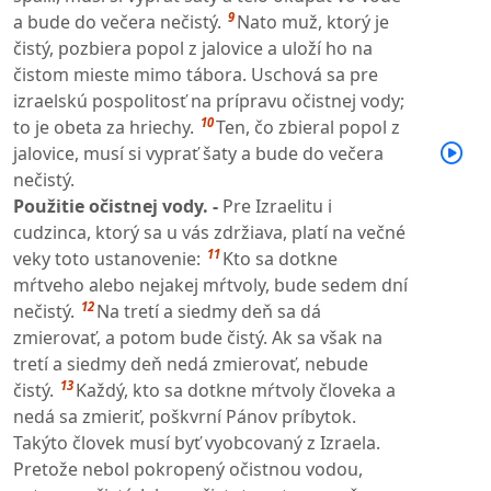
9
a bude do večera nečistý.
Nato muž, ktorý je
čistý, pozbiera popol z jalovice a uloží ho na
čistom mieste mimo tábora. Uschová sa pre
izraelskú pospolitosť na prípravu očistnej vody;
10
to je obeta za hriechy.
Ten, čo zbieral popol z
jalovice, musí si vyprať šaty a bude do večera
nečistý.
Použitie očistnej vody. -
Pre Izraelitu i
cudzinca, ktorý sa u vás zdržiava, platí na večné
11
veky toto ustanovenie:
Kto sa dotkne
mŕtveho alebo nejakej mŕtvoly, bude sedem dní
12
nečistý.
Na tretí a siedmy deň sa dá
zmierovať, a potom bude čistý. Ak sa však na
tretí a siedmy deň nedá zmierovať, nebude
13
čistý.
Každý, kto sa dotkne mŕtvoly človeka a
nedá sa zmieriť, poškvrní Pánov príbytok.
Takýto človek musí byť vyobcovaný z Izraela.
Pretože nebol pokropený očistnou vodou,