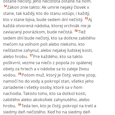
ostane nečistý. Jeho nečistota ostane na ňom.
14
Zákon znie takto: Ak umrie nejaký človek v
stane, tak každý, kto do stanu vstúpi, i každý,
15
kto v stane býva, bude sedem dní nečistý.
Aj
každá otvorená nádoba, ktorej vrchnák nie je
16
zaviazaný povrázkom, bude nečistá.
Tiež
sedem dní bude nečistý, kto sa dotkne zabitého
mečom na voľnom poli alebo niekoho, kto
nešťastne zahynul, alebo nejakej ľudskej kosti,
17
alebo hrobu.
Pre každého, kto sa takto
poškvrní, vezme sa niečo z popola zo spálenej
obety za hriech a v nádobe sa to zaleje živou
18
vodou.
Potom muž, ktorý je čistý, vezme yzop,
namočí ho do vody a pokropí stan, všetko jeho
zariadenie i všetky osoby, ktoré sa v ňom
nachodia. Takisto toho, kto sa dotkol kosti,
zabitého alebo akokoľvek zahynutého, alebo
19
hrobu.
Teda ten, kto je čistý, pokropí na tretí a
siedmy deň nečistého. Keď ho na siedmy deň