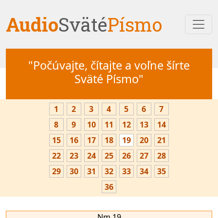
Audio
Sväté
Písmo
"Počúvajte, čítajte a voľne šírte
Sväté Písmo"
1
2
3
4
5
6
7
8
9
10
11
12
13
14
15
16
17
18
19
20
21
22
23
24
25
26
27
28
29
30
31
32
33
34
35
36
Nm 19