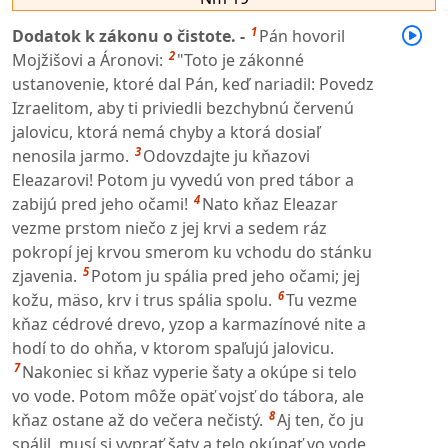
1
Dodatok k zákonu o čistote. -
Pán hovoril
2
Mojžišovi a Áronovi:
"Toto je zákonné
ustanovenie, ktoré dal Pán, keď nariadil: Povedz
Izraelitom, aby ti priviedli bezchybnú červenú
jalovicu, ktorá nemá chyby a ktorá dosiaľ
3
nenosila jarmo.
Odovzdajte ju kňazovi
Eleazarovi! Potom ju vyvedú von pred tábor a
4
zabijú pred jeho očami!
Nato kňaz Eleazar
vezme prstom niečo z jej krvi a sedem ráz
pokropí jej krvou smerom ku vchodu do stánku
5
zjavenia.
Potom ju spália pred jeho očami; jej
6
kožu, mäso, krv i trus spália spolu.
Tu vezme
kňaz cédrové drevo, yzop a karmazínové nite a
hodí to do ohňa, v ktorom spaľujú jalovicu.
7
Nakoniec si kňaz vyperie šaty a okúpe si telo
vo vode. Potom môže opäť vojsť do tábora, ale
8
kňaz ostane až do večera nečistý.
Aj ten, čo ju
spálil, musí si vyprať šaty a telo okúpať vo vode