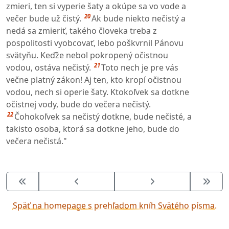
zmieri, ten si vyperie šaty a okúpe sa vo vode a
20
večer bude už čistý.
Ak bude niekto nečistý a
nedá sa zmieriť, takého človeka treba z
pospolitosti vyobcovať, lebo poškvrnil Pánovu
svätyňu. Keďže nebol pokropený očistnou
21
vodou, ostáva nečistý.
Toto nech je pre vás
večne platný zákon! Aj ten, kto kropí očistnou
vodou, nech si operie šaty. Ktokoľvek sa dotkne
očistnej vody, bude do večera nečistý.
22
Čohokoľvek sa nečistý dotkne, bude nečisté, a
takisto osoba, ktorá sa dotkne jeho, bude do
večera nečistá."
Späť na homepage s prehľadom kníh Svätého písma.