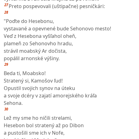
27
Preto pospevovali (uštipačne) pesničkári:
28
"Poďte do Hesebonu,
vystavané a opevnené bude Sehonovo mesto!
Veď z Hesebona vyšľahol oheň,
plameň zo Sehonovho hradu,
strávil moabský Ar dočista,
popálil arnonské výšiny.
29
Beda ti, Moabsko!
Stratený si, Kamošov ľud!
Opustil svojich synov na úteku
a svoje dcéry v zajatí amorejského kráľa
Sehona.
30
Lež my sme ho ničili strelami,
Hesebon bol stratený až po Dibon
a pustošili sme ich v Nofe,