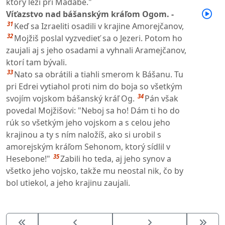
ktorý leží pri Madabe."
Víťazstvo nad bášanským kráľom Ogom. -
31
Keď sa Izraeliti osadili v krajine Amorejčanov,
32
Mojžiš poslal vyzvedieť sa o Jezeri. Potom ho
zaujali aj s jeho osadami a vyhnali Aramejčanov,
ktorí tam bývali.
33
Nato sa obrátili a tiahli smerom k Bášanu. Tu
pri Edrei vytiahol proti nim do boja so všetkým
34
svojím vojskom bášanský kráľ Og.
Pán však
povedal Mojžišovi: "Neboj sa ho! Dám ti ho do
rúk so všetkým jeho vojskom a s celou jeho
krajinou a ty s ním naložíš, ako si urobil s
amorejským kráľom Sehonom, ktorý sídlil v
35
Hesebone!"
Zabili ho teda, aj jeho synov a
všetko jeho vojsko, takže mu neostal nik, čo by
bol utiekol, a jeho krajinu zaujali.