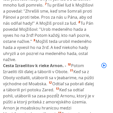
7
mnoho ľudí pomrelo.
Tu prišiel ľud k Mojžišovi
a povedal: "Zhrešili sme, keď sme šomrali proti
Pánovi a proti tebe. Pros za nás u Pána, aby od
8
nás odňal hady!" A Mojžiš prosil za ľud.
Tu Pán
povedal Mojžišovi: "Urob medeného hada a
vyves ho na žrď! Potom každý, kto naň pozrie,
9
ostane nažive."
Mojžiš teda urobil medeného
hada a vyvesil ho na žrď. A keď niekoho hady
uhryzli a on pozrel na medeného hada, ostal
nažive.
10
Cesta Izraelitov k rieke Arnon. -
Potom
11
Izraeliti išli ďalej a táborili v Obote.
Keď sa z
Oboty vzdialili, utáborili sa v Jeabarime, na púšti
12
východne od Moabska.
Odtiaľ sa pobrali ďalej
13
a táborili pri potoku Zared.
Keď sa odtiaľ
pohli, utáborili sa zasa pozdĺž Arnonu, ktorý je v
púšti a ktorý priteká z amorejského územia.
Arnon je moabskou hranicou medzi
14