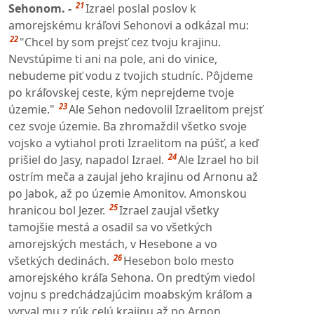
21
Sehonom. -
Izrael poslal poslov k
amorejskému kráľovi Sehonovi a odkázal mu:
22
"Chcel by som prejsť cez tvoju krajinu.
Nevstúpime ti ani na pole, ani do vinice,
nebudeme piť vodu z tvojich studníc. Pôjdeme
po kráľovskej ceste, kým neprejdeme tvoje
23
územie."
Ale Sehon nedovolil Izraelitom prejsť
cez svoje územie. Ba zhromaždil všetko svoje
vojsko a vytiahol proti Izraelitom na púšť, a keď
24
prišiel do Jasy, napadol Izrael.
Ale Izrael ho bil
ostrím meča a zaujal jeho krajinu od Arnonu až
po Jabok, až po územie Amonitov. Amonskou
25
hranicou bol Jezer.
Izrael zaujal všetky
tamojšie mestá a osadil sa vo všetkých
amorejských mestách, v Hesebone a vo
26
všetkých dedinách.
Hesebon bolo mesto
amorejského kráľa Sehona. On predtým viedol
vojnu s predchádzajúcim moabským kráľom a
vyrval mu z rúk celú krajinu až po Arnon.