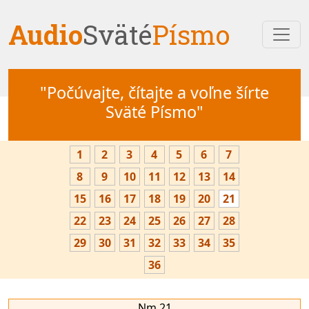
Audio
Sväté
Písmo
"Počúvajte, čítajte a voľne šírte
Sväté Písmo"
1
2
3
4
5
6
7
8
9
10
11
12
13
14
15
16
17
18
19
20
21
22
23
24
25
26
27
28
29
30
31
32
33
34
35
36
Nm 21