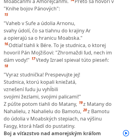
Moabčanmi a Amorejčanmi.
Preto sa hovorí v
"Knihe bojov Pánových":
15
"Vaheb v Sufe a údolia Arnonu,
svahy údolí, čo sa tiahnu do krajiny Ar
a opierajú sa o hranicu Moabska."
16
Odtiaľ tiahli k Bére. To je studnica, o ktorej
hovoril Pán Mojžišovi: "Zhromaždi ľud, nech im
17
dám vody!"
Vtedy Izrael spieval túto pieseň:
18
"Vyraz studnička! Prespevujte jej!
Studnica, ktorú kopali kniežatá,
vznešení ľudu ju vyhĺbili
svojimi žezlami, svojimi palicami!"
19
Z púšte potom tiahli do Matany,
z Matany do
20
Nahalielu, z Nahalielu do Bamotu,
z Bamotu
do údolia v Moabských stepiach, na výšinu
Fasgy, ktorá hľadí do pustatiny.
Boj a víťazstvo nad amorejským kráľom