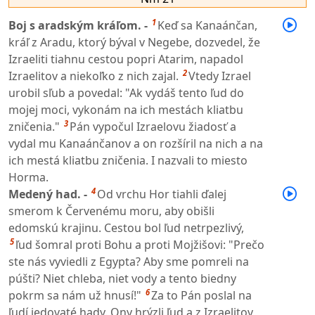
1
Boj s aradským kráľom. -
Keď sa Kanaánčan,
kráľ z Aradu, ktorý býval v Negebe, dozvedel, že
Izraeliti tiahnu cestou popri Atarim, napadol
2
Izraelitov a niekoľko z nich zajal.
Vtedy Izrael
urobil sľub a povedal: "Ak vydáš tento ľud do
mojej moci, vykonám na ich mestách kliatbu
3
zničenia."
Pán vypočul Izraelovu žiadosť a
vydal mu Kanaánčanov a on rozšíril na nich a na
ich mestá kliatbu zničenia. I nazvali to miesto
Horma.
4
Medený had. -
Od vrchu Hor tiahli ďalej
smerom k Červenému moru, aby obišli
edomskú krajinu. Cestou bol ľud netrpezlivý,
5
ľud šomral proti Bohu a proti Mojžišovi: "Prečo
ste nás vyviedli z Egypta? Aby sme pomreli na
púšti? Niet chleba, niet vody a tento biedny
6
pokrm sa nám už hnusí!"
Za to Pán poslal na
ľudí jedovaté hady. Ony hrýzli ľud a z Izraelitov