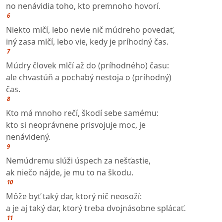
no nenávidia toho, kto premnoho hovorí.
6
Niekto mlčí, lebo nevie nič múdreho povedať,
iný zasa mlčí, lebo vie, kedy je príhodný čas.
7
Múdry človek mlčí až do (príhodného) času:
ale chvastúň a pochabý nestoja o (príhodný)
čas.
8
Kto má mnoho rečí, škodí sebe samému:
kto si neoprávnene prisvojuje moc, je
nenávidený.
9
Nemúdremu slúži úspech za nešťastie,
ak niečo nájde, je mu to na škodu.
10
Môže byť taký dar, ktorý nič neosoží:
a je aj taký dar, ktorý treba dvojnásobne splácať.
11