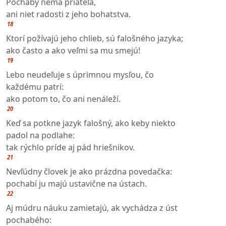
Pochabý nemá priateľa,
ani niet radosti z jeho bohatstva.
18
Ktorí požívajú jeho chlieb, sú falošného jazyka;
ako často a ako veľmi sa mu smejú!
19
Lebo neudeľuje s úprimnou mysľou, čo
každému patrí:
ako potom to, čo ani nenáleží.
20
Keď sa potkne jazyk falošný, ako keby niekto
padol na podlahe:
tak rýchlo príde aj pád hriešnikov.
21
Nevľúdny človek je ako prázdna povedačka:
pochabí ju majú ustavične na ústach.
22
Aj múdru náuku zamietajú, ak vychádza z úst
pochabého: