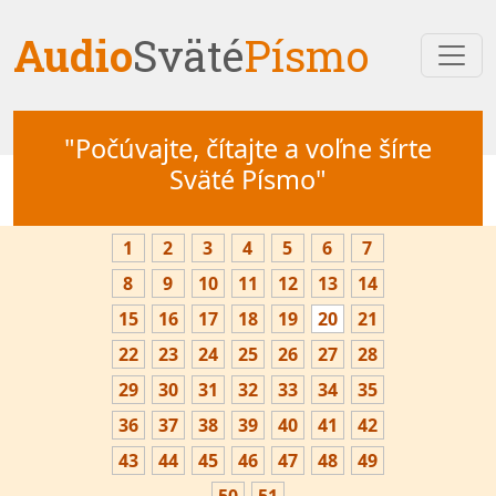
Audio
Sväté
Písmo
"Počúvajte, čítajte a voľne šírte
Sväté Písmo"
1
2
3
4
5
6
7
8
9
10
11
12
13
14
15
16
17
18
19
20
21
22
23
24
25
26
27
28
29
30
31
32
33
34
35
36
37
38
39
40
41
42
43
44
45
46
47
48
49