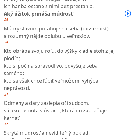
ich hanba ostane s nimi bez prestania.
Aký úžitok prináša múdrosť
29
Múdry slovom priťahuje na seba (pozornosť)
a rozumný nájde obľubu u veľmožov.
30
Kto obrába svoju roľu, do výšky kladie stoh z jej
plodín;
kto si počína spravodlivo, povyšuje seba
samého:
kto sa však chce ľúbiť veľmožom, vyhýba
neprávosti.
31
Odmeny a dary zaslepia oči sudcom,
sú ako nemota v ústach, ktorá im zabraňuje
karhať.
32
Skrytá múdrosť a neviditeľný poklad: