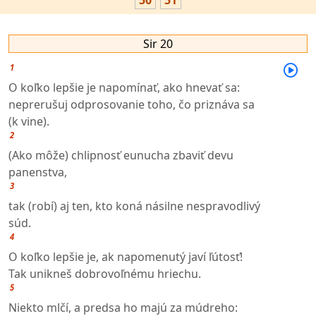
50
51
Sir 20
1
O koľko lepšie je napomínať, ako hnevať sa:
neprerušuj odprosovanie toho, čo priznáva sa
(k vine).
2
(Ako môže) chlipnosť eunucha zbaviť devu
panenstva,
3
tak (robí) aj ten, kto koná násilne nespravodlivý
súd.
4
O koľko lepšie je, ak napomenutý javí ľútosť!
Tak unikneš dobrovoľnému hriechu.
5
Niekto mlčí, a predsa ho majú za múdreho: