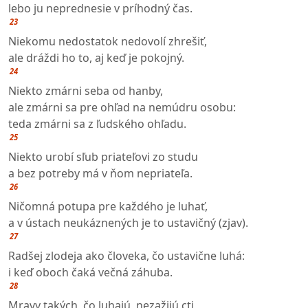
lebo ju neprednesie v príhodný čas.
23
Niekomu nedostatok nedovolí zhrešiť,
ale dráždi ho to, aj keď je pokojný.
24
Niekto zmárni seba od hanby,
ale zmárni sa pre ohľad na nemúdru osobu:
teda zmárni sa z ľudského ohľadu.
25
Niekto urobí sľub priateľovi zo studu
a bez potreby má v ňom nepriateľa.
26
Ničomná potupa pre každého je luhať,
a v ústach neukáznených je to ustavičný (zjav).
27
Radšej zlodeja ako človeka, čo ustavične luhá:
i keď oboch čaká večná záhuba.
28
Mravy takých, čo luhajú, nezažijú cti,