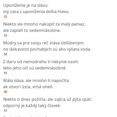
Uponíženie je na slávu:
iný zasa z uponíženia dvíha hlavu.
12
Niekto vie mnoho nakúpiť za malý peniaz,
ale zaplatí to sedemnásobne.
13
Múdry sa pre svoju reč stáva obľúbeným:
no láskavosti pochabých sú ako vyliata voda.
14
Z daru od nemúdreho ti nekynie osoh:
lebo jeho oči sú sedemnásobné.
15
Málo dáva, ale mnoho ti napočíta:
ak otvorí ústa, vrhá oheň.
16
Niekto ti dnes požičia, ale zajtra už pýta späť:
odporný je každý taký človek.
17