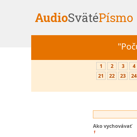
Audio
Sväté
Písmo
"Počú
1
2
3
4
21
22
23
24
Ako vychovávať
1