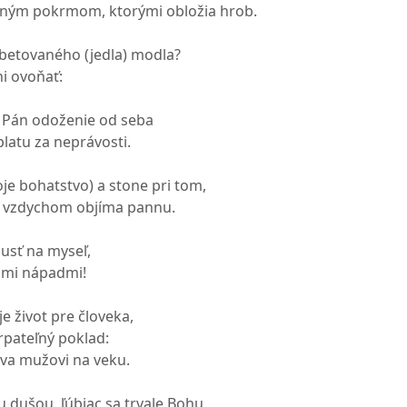
ným pokrmom, ktorými obložia hrob.
betovaného (jedla) modla?
ni ovoňať:
ho Pán odoženie od seba
latu za neprávosti.
je bohatstvo) a stone pri tom,
 vzdychom objíma pannu.
usť na myseľ,
jimi nápadmi!
je život pre človeka,
rpateľný poklad:
va mužovi na veku.
u dušou, ľúbiac sa trvale Bohu,