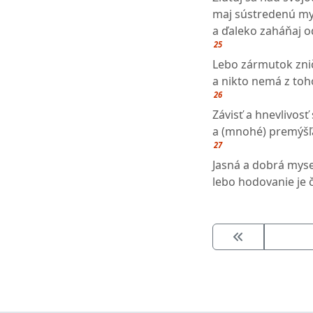
maj sústredenú mys
a ďaleko zaháňaj o
25
Lebo zármutok zni
a nikto nemá z toh
26
Závisť a hnevlivosť
a (mnohé) premýšľ
27
Jasná a dobrá myse
lebo hodovanie je 