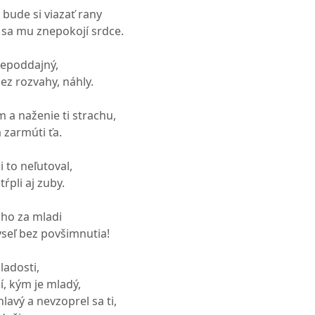
bude si viazať rany
 sa mu znepokojí srdce.
nepoddajný,
ez rozvahy, náhly.
 a naženie ti strachu,
 zarmúti ťa.
 to neľutoval,
ŕpli aj zuby.
ho za mladi
seľ bez povšimnutia!
ladosti,
í, kým je mladý,
lavý a nevzoprel sa ti,