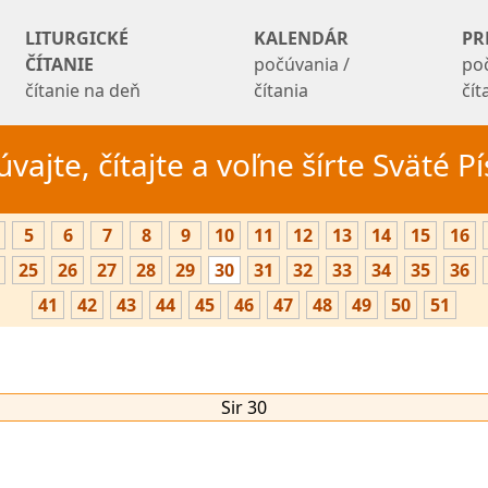
LITURGICKÉ
KALENDÁR
PR
ČÍTANIE
počúvania /
po
čítanie na deň
čítania
čí
vajte, čítajte a voľne šírte Sväté 
5
6
7
8
9
10
11
12
13
14
15
16
25
26
27
28
29
30
31
32
33
34
35
36
41
42
43
44
45
46
47
48
49
50
51
Sir 30