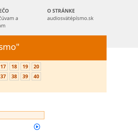
EČO
O STRÁNKE
čúvam a
audiosvätépísmo.sk
tam
Písmo"
17
18
19
20
37
38
39
40