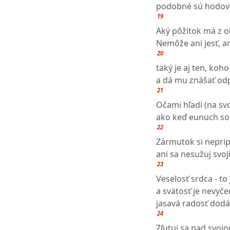
podobné sú hodov
19
Aký pôžitok má z o
Nemôže ani jesť, a
20
taký je aj ten, ko
a dá mu znášať odp
21
Očami hľadí (na svo
ako keď eunuch so
22
Zármutok si neprip
ani sa nesužuj svo
23
Veselosť srdca - to 
a svätosť je nevyče
jasavá radosť dodá
24
Zľutuj sa nad svojo