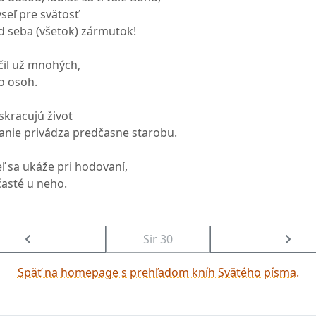
eľ pre svätosť
d seba (všetok) zármutok!
čil už mnohých,
o osoh.
 skracujú život
anie privádza predčasne starobu.
ľ sa ukáže pri hodovaní,
časté u neho.
Sir 30
Späť na homepage s prehľadom kníh Svätého písma.