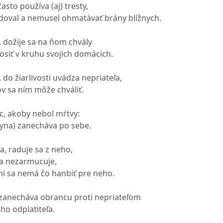
často používa (aj) tresty,
doval a nemusel ohmatávať brány blížnych.
, dožije sa na ňom chvály
siť v kruhu svojich domácich.
, do žiarlivosti uvádza nepriateľa,
ov sa ním môže chváliť.
c, akoby nebol mŕtvy:
yna) zanecháva po sebe.
ta, raduje sa z neho,
sa nezarmucuje,
mi sa nemá čo hanbiť pre neho.
zanecháva obrancu proti nepriateľom
ho odplatiteľa.