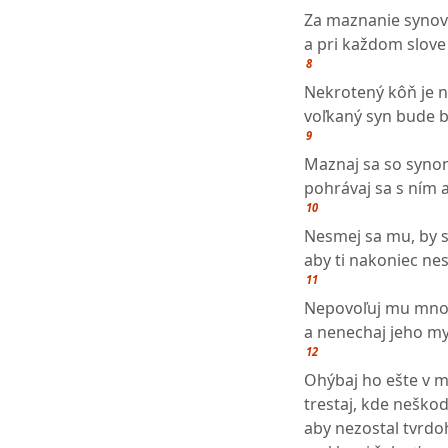
Za maznanie synov 
a pri každom slove
8
Nekrotený kôň je 
voľkaný syn bude b
9
Maznaj sa so synom
pohrávaj sa s ním a
10
Nesmej sa mu, by si
aby ti nakoniec nest
11
Nepovoľuj mu mno
a nenechaj jeho my
12
Ohýbaj ho ešte v m
trestaj, kde neškod
aby nezostal tvrdoh