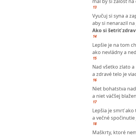
mal by si žalosť na 
13
Vyučuj si syna a za
aby si nenarazil na
Ako si šetriť zdrav
14
Lepšie je na tom ch
ako nevládny a ne
15
Nad všetko zlato a
a zdravé telo je v
16
Niet bohatstva nad
a niet väčšej blaže
17
Lepšia je smrť ako 
a večné spočinutie 
18
Maškrty, ktoré nem