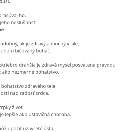
duši.
pracúvaj ho,
 jeho neslušnosť.
ie
udobný, ak je zdravý a mocný v sile,
duhom bičovaný boháč.
 striebro drahšia je zdravá myseľ posvätená pravdou
iac ako nezmerné bohatstvo.
 bohatstvo zdravého tela;
nosti nad radosť srdca.
trpký život
je lepšie ako ustavičná choroba.
ôžu požiť uzavreté ústa,