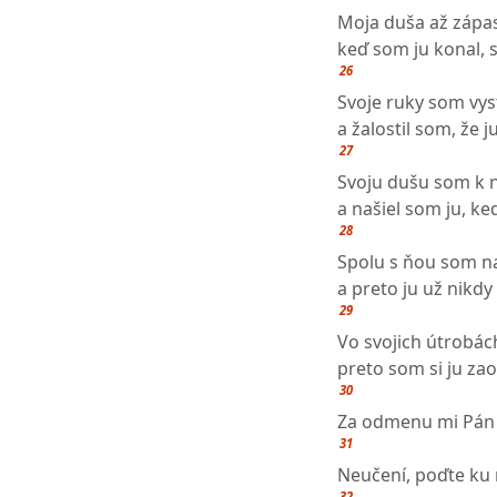
Moja duša až zápas
keď som ju konal, 
26
Svoje ruky som vys
a žalostil som, že 
27
Svoju dušu som k n
a našiel som ju, k
28
Spolu s ňou som n
a preto ju už nikd
29
Vo svojich útrobách
preto som si ju zao
30
Za odmenu mi Pán d
31
Neučení, poďte ku 
32