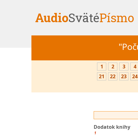
Audio
Sväté
Písmo
"Počú
1
2
3
4
21
22
23
24
Dodatok knihy
1