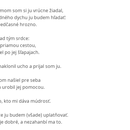
mom som si ju vrúcne žiadal,
edného dychu ju budem hľadať:
predčasné hrozno.
ad tým srdce:
 priamou cestou,
l po jej šľapajach.
aklonil ucho a prijal som ju.
m našiel pre seba
 urobil jej pomocou.
, kto mi dáva múdrosť.
e ju budem (všade) uplatňovať.
 je dobré, a nezahanbí ma to.