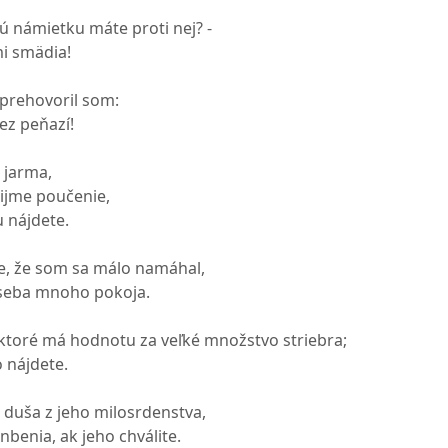
 námietku máte proti nej? -
i smädia!
 prehovoril som:
bez peňazí!
o jarma,
ijme poučenie,
u nájdete.
íte, že som sa málo namáhal,
 seba mnoho pokoja.
 ktoré má hodnotu za veľké množstvo striebra;
o nájdete.
a duša z jeho milosrdenstva,
benia, ak jeho chválite.