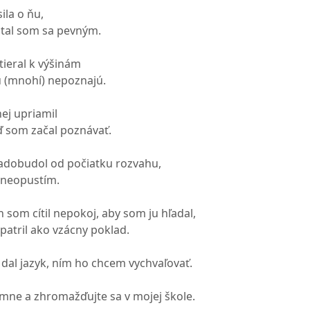
ila o ňu,
stal som sa pevným.
tieral k výšinám
ju (mnohí) nepoznajú.
ej upriamil
eď som začal poznávať.
adobudol od počiatku rozvahu,
y neopustím.
 som cítil nepokoj, aby som ju hľadal,
patril ako vzácny poklad.
al jazyk, ním ho chcem vychvaľovať.
mne a zhromažďujte sa v mojej škole.