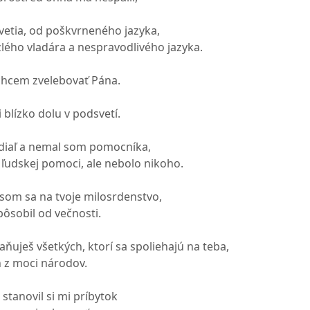
vetia, od poškvrneného jazyka,
zlého vladára a nespravodlivého jazyka.
 chcem zvelebovať Pána.
blízko dolu v podsvetí.
adiaľ a nemal som pomocníka,
 ľudskej pomoci, ale nebolo nikoho.
som sa na tvoje milosrdenstvo,
 pôsobil od večnosti.
aňuješ všetkých, ktorí sa spoliehajú na teba,
h z moci národov.
tanovil si mi príbytok