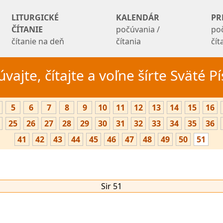
LITURGICKÉ
KALENDÁR
PR
ČÍTANIE
počúvania /
po
čítanie na deň
čítania
čí
vajte, čítajte a voľne šírte Sväté 
5
6
7
8
9
10
11
12
13
14
15
16
25
26
27
28
29
30
31
32
33
34
35
36
41
42
43
44
45
46
47
48
49
50
51
Sir 51