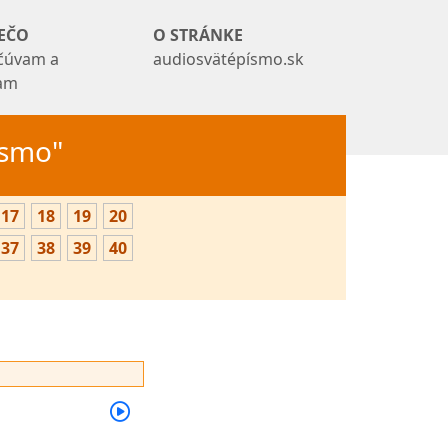
EČO
O STRÁNKE
čúvam a
audiosvätépísmo.sk
tam
Písmo"
17
18
19
20
37
38
39
40