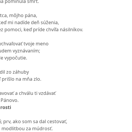
ma pominula smrť.
tca, môjho pána,
keď mi nadíde deň súženia,
z pomoci, keď príde chvíľa násilníkov.
ychvaľovať tvoje meno
budem vyznávaním;
e vypočutie.
dil zo záhuby
ď prišlo na mňa zlo.
vovať a chválu ti vzdávať
 Pánovo.
rosti
 prv, ako som sa dal cestovať,
u modlitbou za múdrosť.