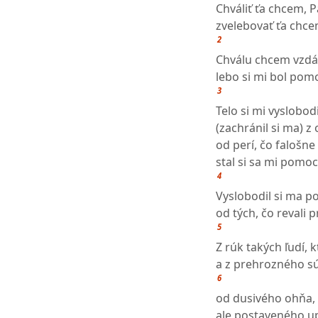
Chváliť ťa chcem, P
zvelebovať ťa chcem
2
Chválu chcem vzdá
lebo si mi bol po
3
Telo si mi vyslobod
(zachránil si ma) z
od perí, čo falošne
stal si sa mi pomo
4
Vyslobodil si ma 
od tých, čo revali 
5
Z rúk takých ľudí, k
a z prehrozného sú
6
od dusivého ohňa, 
ale postaveného up