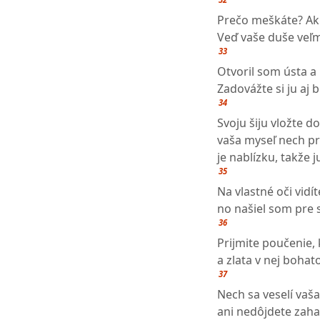
Prečo meškáte? Akú
Veď vaše duše veľm
33
Otvoril som ústa a
Zadovážte si ju aj 
34
Svoju šiju vložte d
vaša myseľ nech pr
je nablízku, takže j
35
Na vlastné oči vid
no našiel som pre
36
Prijmite poučenie,
a zlata v nej bohat
37
Nech sa veselí vaš
ani nedôjdete zahan