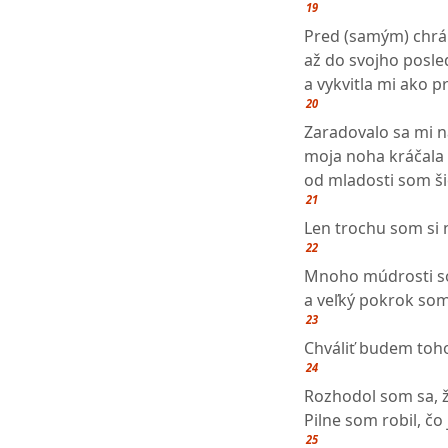
19
Pred (samým) chrá
až do svojho posl
a vykvitla mi ako 
20
Zaradovalo sa mi n
moja noha kráčala
od mladosti som šie
21
Len trochu som si n
22
Mnoho múdrosti so
a veľký pokrok som
23
Chváliť budem toho
24
Rozhodol som sa, ž
Pilne som robil, čo
25