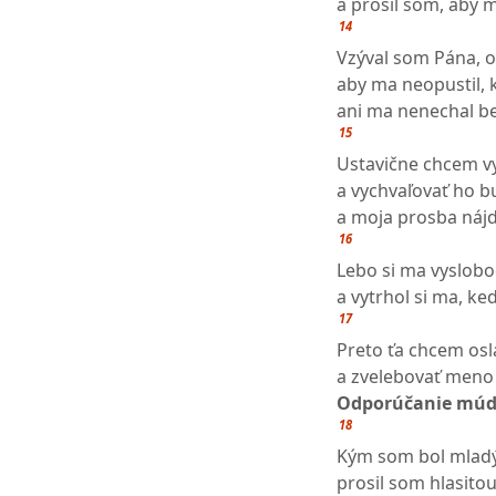
a prosil som, aby 
14
Vzýval som Pána, o
aby ma neopustil, 
ani ma nenechal be
15
Ustavične chcem v
a vychvaľovať ho 
a moja prosba nájd
16
Lebo si ma vyslobo
a vytrhol si ma, ke
17
Preto ťa chcem osla
a zvelebovať meno
Odporúčanie múd
18
Kým som bol mladý,
prosil som hlasito