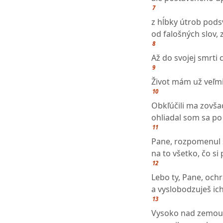
7
z hĺbky útrob pods
od falošných slov, 
8
Až do svojej smrti
9
Život mám už veľmi 
10
Obkľúčili ma zovš
ohliadal som sa po
11
Pane, rozpomenul 
na to všetko, čo si
12
Lebo ty, Pane, ochr
a vyslobodzuješ ic
13
Vysoko nad zemou s