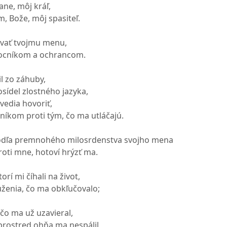
ane, môj kráľ,
, Bože, môj spasiteľ.
vať tvojmu menu,
mocníkom a ochrancom.
il zo záhuby,
 osídel zlostného jazyka,
 vedia hovoriť,
cníkom proti tým, čo ma utláčajú.
podľa premnohého milosrdenstva svojho mena
proti mne, hotoví hrýzť ma.
torí mi číhali na život,
ženia, čo ma obkľučovalo;
čo ma už uzavieral,
rostred ohňa ma nespálil,