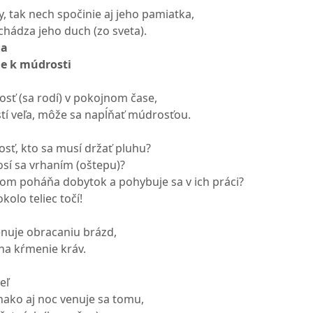
, tak nech spočinie aj jeho pamiatka,
chádza jeho duch (zo sveta).
na
je k múdrosti
sť (sa rodí) v pokojnom čase,
tí veľa, môže sa napĺňať múdrosťou.
ť, kto sa musí držať pluhu?
osí sa vrhaním (oštepu)?
ňom poháňa dobytok a pohybuje sa v ich práci?
kolo teliec točí!
nuje obracaniu brázd,
 na kŕmenie kráv.
eľ
vnako aj noc venuje sa tomu,