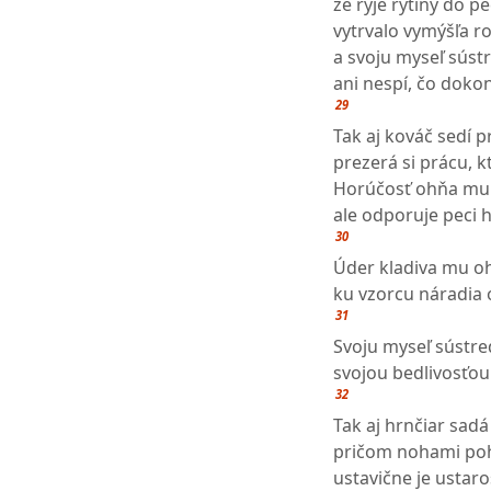
že ryje rytiny do 
vytrvalo vymýšľa ro
a svoju myseľ súst
ani nespí, čo dokon
29
Tak aj kováč sedí p
prezerá si prácu, k
Horúčosť ohňa mu p
ale odporuje peci h
30
Úder kladiva mu oh
ku vzorcu náradia o
31
Svoju myseľ sústreď
svojou bedlivosťou
32
Tak aj hrnčiar sadá 
pričom nohami poh
ustavične je ustaro