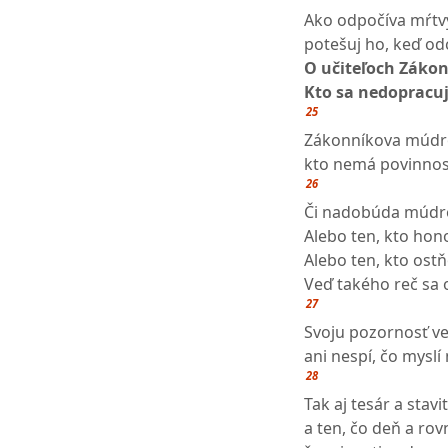
Ako odpočíva mŕtvy
potešuj ho, keď od
O učiteľoch Záko
Kto sa nedopracu
25
Zákonníkova múdro
kto nemá povinnos
26
Či nadobúda múdros
Alebo ten, kto hon
Alebo ten, kto ost
Veď takého reč sa o
27
Svoju pozornosť ve
ani nespí, čo myslí
28
Tak aj tesár a stavit
a ten, čo deň a ro