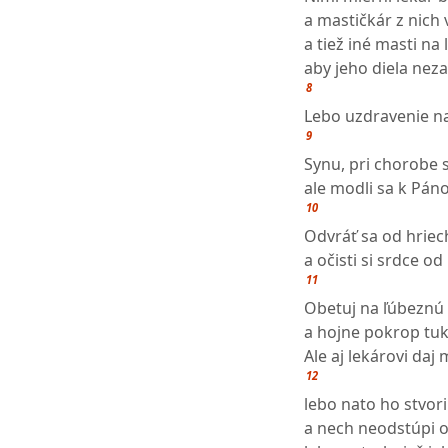
a mastičkár z nich
a tiež iné masti na 
aby jeho diela neza
8
Lebo uzdravenie n
9
Synu, pri chorobe 
ale modli sa k Páno
10
Odvráť sa od hriec
a očisti si srdce o
11
Obetuj na ľúbeznú 
a hojne pokrop tu
Ale aj lekárovi daj
12
lebo nato ho stvori
a nech neodstúpi o