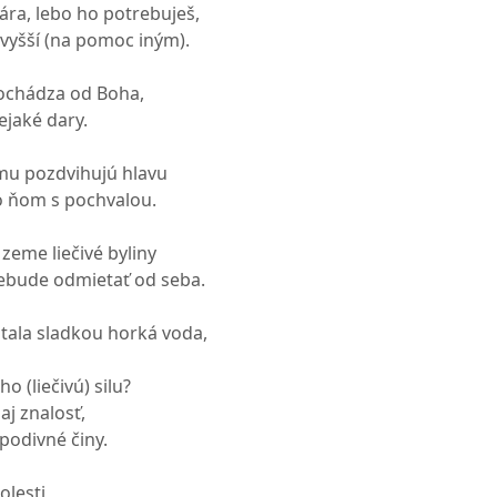
ára, lebo ho potrebuješ,
jvyšší (na pomoc iným).
ochádza od Boha,
ejaké dary.
mu pozdvihujú hlavu
o ňom s pochvalou.
 zeme liečivé byliny
ebude odmietať od seba.
stala sladkou horká voda,
ho (liečivú) silu?
aj znalosť,
 podivné činy.
olesti