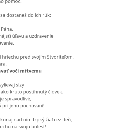
eho pomoc.
 sa dostaneš do ich rúk:
 Pána,
(nájsť) úľavu a uzdravenie
ávanie.
í hriechu pred svojím Stvoriteľom,
ra.
vať voči mŕtvemu
lievaj slzy
 ako kruto postihnutý človek.
je spravodlivé,
 pri jeho pochovaní!
 konaj nad ním trpký žiaľ cez deň,
echu na svoju bolesť!