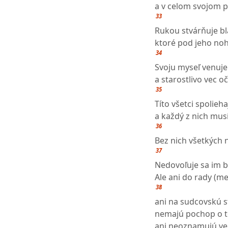
a v celom svojom p
33
Rukou stvárňuje bl
ktoré pod jeho noh
34
Svoju myseľ venuje
a starostlivo vec oči
35
Títo všetci spolieh
a každý z nich mus
36
Bez nich všetkých
37
Nedovoľuje sa im bý
Ale ani do rady (me
38
ani na sudcovskú s
nemajú pochop o t
ani neoznamujú ver