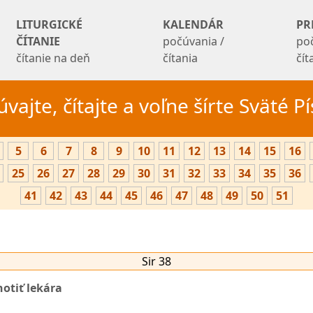
LITURGICKÉ
KALENDÁR
PR
ČÍTANIE
počúvania /
po
čítanie na deň
čítania
čí
vajte, čítajte a voľne šírte Sväté 
5
6
7
8
9
10
11
12
13
14
15
16
25
26
27
28
29
30
31
32
33
34
35
36
41
42
43
44
45
46
47
48
49
50
51
Sir 38
otiť lekára