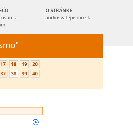
EČO
O STRÁNKE
čúvam a
audiosvätépísmo.sk
tam
Písmo"
17
18
19
20
37
38
39
40