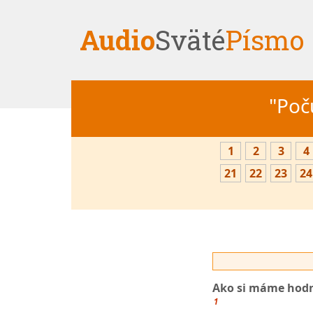
Audio
Sväté
Písmo
"Počú
1
2
3
4
21
22
23
24
Ako si máme hodn
1