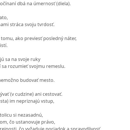
očínaní dbá na úmernosť (diela).
ato,
ami stráca svoju tvrdosť.
 tomu, ako previesť posledný náter,
stí.
ajú sa na svoje ruky
í sa rozumieť svojmu remeslu.
 nemožno budovať mesto.
vať (v cudzine) ani cestovať.
sta) im nepriznajú vstup,
tolicu si nezasadnú,
om, čo ustanovuje právo,
ejnosti, čo vyžaduje poriadok a spravodlivosť.