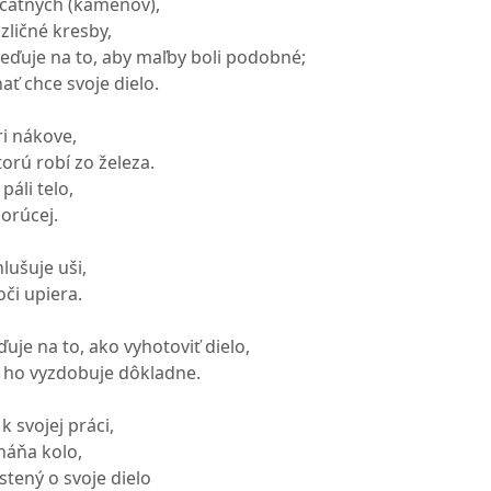
pečatných (kameňov),
zličné kresby,
reďuje na to, aby maľby boli podobné;
ať chce svoje dielo.
ri nákove,
torú robí zo železa.
áli telo,
orúcej.
lušuje uši,
či upiera.
uje na to, ako vyhotoviť dielo,
 ho vyzdobuje dôkladne.
k svojej práci,
áňa kolo,
stený o svoje dielo