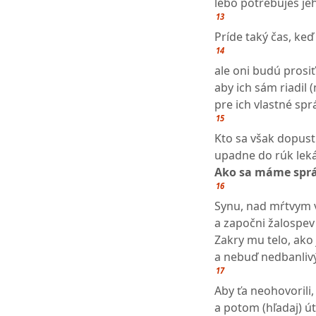
lebo potrebuješ j
13
Príde taký čas, keď
14
ale oni budú prosiť
aby ich sám riadil 
pre ich vlastné spr
15
Kto sa však dopust
upadne do rúk leká
Ako sa máme sprá
16
Synu, nad mŕtvym vy
a započni žalospev
Zakry mu telo, ako 
a nebuď nedbanlivý
17
Aby ťa neohovorili,
a potom (hľadaj) út