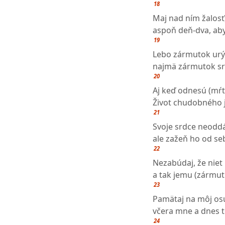
18
Maj nad ním žalosť,
aspoň deň-dva, aby
19
Lebo zármutok urých
najmä zármutok srd
20
Aj keď odnesú (mŕt
Život chudobného je
21
Svoje srdce neoddá
ale zažeň ho od seb
22
Nezabúdaj, že niet
a tak jemu (zármut
23
Pamätaj na môj osu
včera mne a dnes t
24