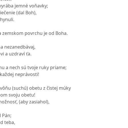
 vyrába jemné voňavky;
liečenie (dal Boh),
hynuli.
a zemskom povrchu je od Boha.
sa nezanedbávaj,
vi a uzdraví ťa.
hu a nech sú tvoje ruky priame;
d každej neprávosti!
vôňu (suchú) obetu z čistej múky
kom svoju obetu!
 možnosť, (aby zasiahol),
l Pán;
d teba,