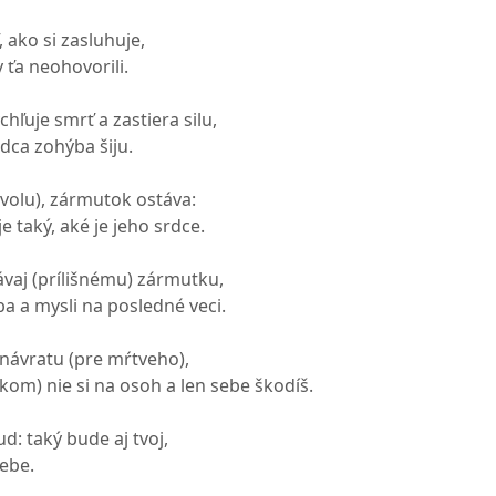
 ako si zasluhuje,
 ťa neohovorili.
ľuje smrť a zastiera silu,
ca zohýba šiju.
volu), zármutok ostáva:
 taký, aké je jeho srdce.
vaj (prílišnému) zármutku,
a a mysli na posledné veci.
 návratu (pre mŕtveho),
kom) nie si na osoh a len sebe škodíš.
d: taký bude aj tvoj,
ebe.