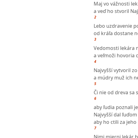
Maj vo vážnosti lek
a veď ho stvoril Na
2
Lebo uzdravenie p
od kráľa dostane n
3
Vedomosti lekára 
a veľmoži hovoria 
4
Najvyšší vytvoril zo
a múdry muž ich n
5
Či nie od dreva sa 
6
aby ľudia poznali je
Najvyšší dal ľuďom 
aby ho ctili za jeho
7
Nimi mierni lekár b