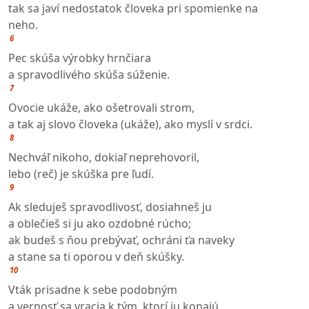
tak sa javí nedostatok človeka pri spomienke na
neho.
6
Pec skúša výrobky hrnčiara
a spravodlivého skúša súženie.
7
Ovocie ukáže, ako ošetrovali strom,
a tak aj slovo človeka (ukáže), ako myslí v srdci.
8
Nechváľ nikoho, dokiaľ neprehovoril,
lebo (reč) je skúška pre ľudí.
9
Ak sleduješ spravodlivosť, dosiahneš ju
a oblečieš si ju ako ozdobné rúcho;
ak budeš s ňou prebývať, ochráni ťa naveky
a stane sa ti oporou v deň skúšky.
10
Vták prisadne k sebe podobným
a vernosť sa vracia k tým, ktorí ju konajú.