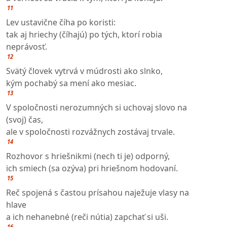
11
Lev ustavične číha po koristi:
tak aj hriechy (číhajú) po tých, ktorí robia
neprávosť.
12
Svätý človek vytrvá v múdrosti ako slnko,
kým pochabý sa mení ako mesiac.
13
V spoločnosti nerozumných si uchovaj slovo na
(svoj) čas,
ale v spoločnosti rozvážnych zostávaj trvale.
14
Rozhovor s hriešnikmi (nech ti je) odporný,
ich smiech (sa ozýva) pri hriešnom hodovaní.
15
Reč spojená s častou prísahou naježuje vlasy na
hlave
a ich nehanebné (reči nútia) zapchať si uši.
16