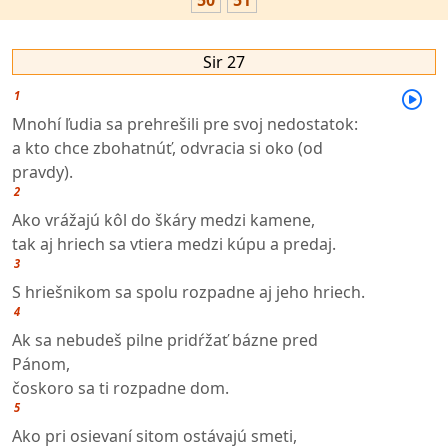
50
51
Sir 27
1
Mnohí ľudia sa prehrešili pre svoj nedostatok:
a kto chce zbohatnúť, odvracia si oko (od
pravdy).
2
Ako vrážajú kôl do škáry medzi kamene,
tak aj hriech sa vtiera medzi kúpu a predaj.
3
S hriešnikom sa spolu rozpadne aj jeho hriech.
4
Ak sa nebudeš pilne pridŕžať bázne pred
Pánom,
čoskoro sa ti rozpadne dom.
5
Ako pri osievaní sitom ostávajú smeti,