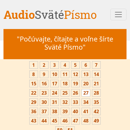
Audio
Sväté
Písmo
"Počúvajte, čítajte a voľne šírte
Sväté Písmo"
1
2
3
4
5
6
7
8
9
10
11
12
13
14
15
16
17
18
19
20
21
22
23
24
25
26
27
28
29
30
31
32
33
34
35
36
37
38
39
40
41
42
43
44
45
46
47
48
49