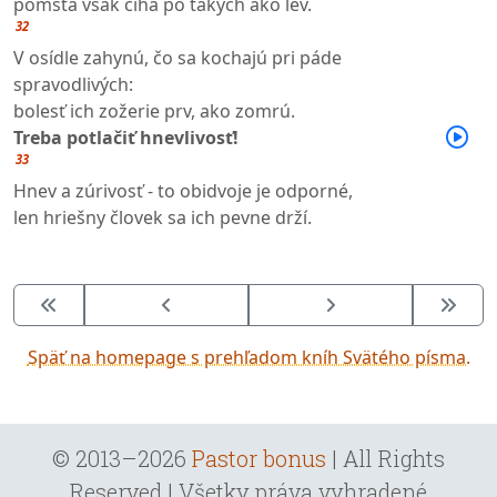
pomsta však číha po takých ako lev.
32
V osídle zahynú, čo sa kochajú pri páde
spravodlivých:
bolesť ich zožerie prv, ako zomrú.
Treba potlačiť hnevlivosť!
33
Hnev a zúrivosť - to obidvoje je odporné,
len hriešny človek sa ich pevne drží.
Späť na homepage s prehľadom kníh Svätého písma.
© 2013–2026
Pastor bonus
| All Rights
Reserved | Všetky práva vyhradené