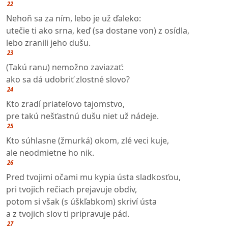
22
Nehoň sa za ním, lebo je už ďaleko:
utečie ti ako srna, keď (sa dostane von) z osídla,
lebo zranili jeho dušu.
23
(Takú ranu) nemožno zaviazať:
ako sa dá udobriť zlostné slovo?
24
Kto zradí priateľovo tajomstvo,
pre takú nešťastnú dušu niet už nádeje.
25
Kto súhlasne (žmurká) okom, zlé veci kuje,
ale neodmietne ho nik.
26
Pred tvojimi očami mu kypia ústa sladkosťou,
pri tvojich rečiach prejavuje obdiv,
potom si však (s úškľabkom) skriví ústa
a z tvojich slov ti pripravuje pád.
27