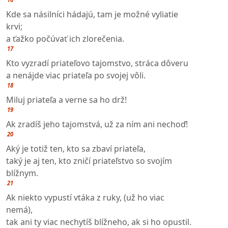
Kde sa násilníci hádajú, tam je možné vyliatie
krvi;
a ťažko počúvať ich zlorečenia.
17
Kto vyzradí priateľovo tajomstvo, stráca dôveru
a nenájde viac priateľa po svojej vôli.
18
Miluj priateľa a verne sa ho drž!
19
Ak zradíš jeho tajomstvá, už za ním ani nechoď!
20
Aký je totiž ten, kto sa zbaví priateľa,
taký je aj ten, kto zničí priateľstvo so svojím
blížnym.
21
Ak niekto vypustí vtáka z ruky, (už ho viac
nemá),
tak ani ty viac nechytíš blížneho, ak si ho opustil.