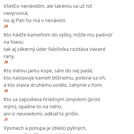
Všeličo nenávidím, ale takému sa už nič
nevyrovná;
no aj Pán ho má v nenávisti.
28
Kto hádže kameňom do výšky, môže mu padnúť
na hlavu:
tak aj zákerný úder falošníka rozdáva viaceré
rany.
29
Kto inému jamu kope, sám do nej padá;
kto nastavuje kameň blížnemu, potkne sa oň,
a kto stavia druhému osídlo, zahynie v ňom.
30
Kto sa zapodieva hriešnym úmyslom (proti
iným), spadne to na neho;
ani si neuvedomí, odkiaľ to prišlo.
31
Výsmech a potupa je (dielo) pyšných,