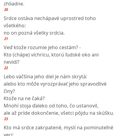
zhliadne.
20
Srdce ostáva nechápavé uprostred toho
všetkého:
no on pozná všetky srdcia.
21
Veď ktože rozumie jeho cestám? -
Kto (chápe) víchricu, ktorú ľudské oko ani
nevidí?
22
Lebo väčšina jeho diel je nám skrytá:
alebo kto môže vyrozprávať jeho spravodlivé
činy?
Ktože na ne čaká?
Mnohí stoja ďaleko od toho, čo ustanovil,
ale až príde dokončenie, všetci pôjdu na skúšku.
23
Kto má srdce zakrpatené, myslí na pominuteľné
veci: