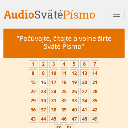
Audio
Sväté
Písmo
"Počúvajte, čítajte a voľne šírte
Sväté Písmo"
1
2
3
4
5
6
7
8
9
10
11
12
13
14
15
16
17
18
19
20
21
22
23
24
25
26
27
28
29
30
31
32
33
34
35
36
37
38
39
40
41
42
43
44
45
46
47
48
49