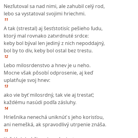
Nezľutoval sa nad nimi, ale zahubil celý rod,
lebo sa vystatoval svojimi hriechmi.
11
A tak (strestal) aj šesťstotisíc pešieho ľudu,
ktorý mal rovnako zatvrdnuté srdce:
keby bol býval len jediný z nich nepoddajný,
bol by to div, keby bol ostal bez trestu.
12
Lebo milosrdenstvo a hnev je u neho.
Mocne však pôsobí odprosenie, aj keď
uplatňuje svoj hnev:
13
ako vie byť milosrdný, tak vie aj trestať;
každému nasúdi podľa zásluhy.
14
Hriešnika nenechá uniknúť s jeho korisťou,
ani nemešká, ak spravodlivý utrpenie znáša.
15