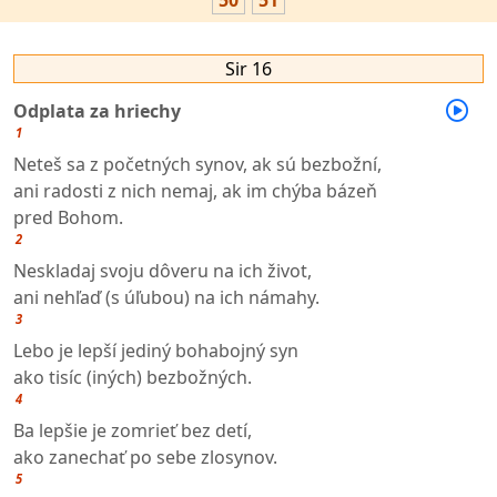
50
51
Sir 16
Odplata za hriechy
1
Neteš sa z početných synov, ak sú bezbožní,
ani radosti z nich nemaj, ak im chýba bázeň
pred Bohom.
2
Neskladaj svoju dôveru na ich život,
ani nehľaď (s úľubou) na ich námahy.
3
Lebo je lepší jediný bohabojný syn
ako tisíc (iných) bezbožných.
4
Ba lepšie je zomrieť bez detí,
ako zanechať po sebe zlosynov.
5