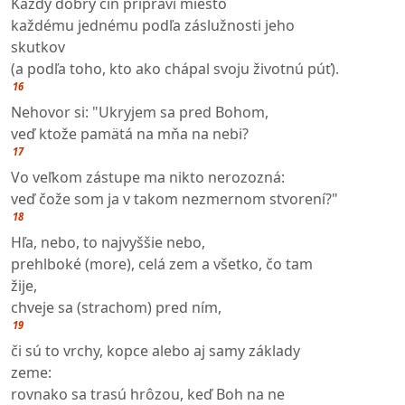
Každý dobrý čin pripraví miesto
každému jednému podľa záslužnosti jeho
skutkov
(a podľa toho, kto ako chápal svoju životnú púť).
16
Nehovor si: "Ukryjem sa pred Bohom,
veď ktože pamätá na mňa na nebi?
17
Vo veľkom zástupe ma nikto nerozozná:
veď čože som ja v takom nezmernom stvorení?"
18
Hľa, nebo, to najvyššie nebo,
prehlboké (more), celá zem a všetko, čo tam
žije,
chveje sa (strachom) pred ním,
19
či sú to vrchy, kopce alebo aj samy základy
zeme:
rovnako sa trasú hrôzou, keď Boh na ne