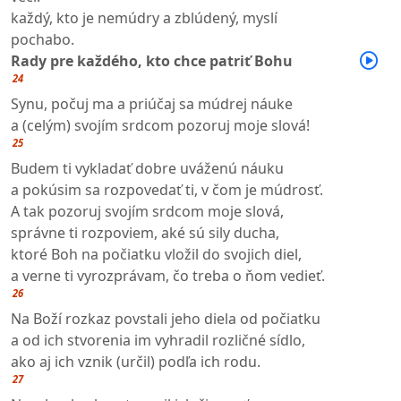
každý, kto je nemúdry a zblúdený, myslí
pochabo.
Rady pre každého, kto chce patriť Bohu
24
Synu, počuj ma a priúčaj sa múdrej náuke
a (celým) svojím srdcom pozoruj moje slová!
25
Budem ti vykladať dobre uváženú náuku
a pokúsim sa rozpovedať ti, v čom je múdrosť.
A tak pozoruj svojím srdcom moje slová,
správne ti rozpoviem, aké sú sily ducha,
ktoré Boh na počiatku vložil do svojich diel,
a verne ti vyrozprávam, čo treba o ňom vedieť.
26
Na Boží rozkaz povstali jeho diela od počiatku
a od ich stvorenia im vyhradil rozličné sídlo,
ako aj ich vznik (určil) podľa ich rodu.
27