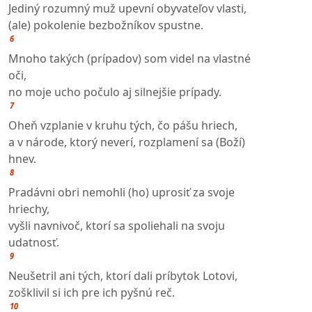
Jediný rozumný muž upevní obyvateľov vlasti,
(ale) pokolenie bezbožníkov spustne.
6
Mnoho takých (prípadov) som videl na vlastné
oči,
no moje ucho počulo aj silnejšie prípady.
7
Oheň vzplanie v kruhu tých, čo pášu hriech,
a v národe, ktorý neverí, rozplamení sa (Boží)
hnev.
8
Pradávni obri nemohli (ho) uprosiť za svoje
hriechy,
vyšli navnivoč, ktorí sa spoliehali na svoju
udatnosť.
9
Neušetril ani tých, ktorí dali príbytok Lotovi,
zošklivil si ich pre ich pyšnú reč.
10