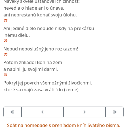
Naveky skvele ustanovil ich činnosť:
nevedia o hlade ani o únave,
ani neprestanú konať svoju úlohu.
28
Ani jediné dielo nebude nikdy na prekážku
inému dielu.
29
Nebuď neposlušný jeho rozkazom!
30
Potom zhliadol Boh na zem
a naplnil ju svojimi darmi.
31
Pokryl jej povrch všemožnými živočíchmi,
ktoré sa majú zasa vrátiť do (zeme).
Späť na homepage s prehľadom kníh Svätého písma.