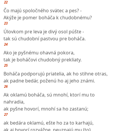
22
Čo majú spoločného svätec a pes? -
Akýže je pomer boháča k chudobnému?
23
Úlovkom pre leva je divý osol púšte -
tak sú chudobní pastvou pre boháča.
24
Ako je pyšnému ohavná pokora,
tak je boháčovi chudobný prekliaty.
25
Boháča podporujú priatelia, ak ho stihne otras,
ak padne bedár, poženú ho aj jeho známi.
26
Ak oklamú boháča, sú mnohí, ktorí mu to
nahradia,
ak pyšne hovorí, mnohí sa ho zastanú;
27
ak bedára oklamú, ešte ho za to karhajú,
ak aj hovorí rozvážne, neuznajú mu (to).