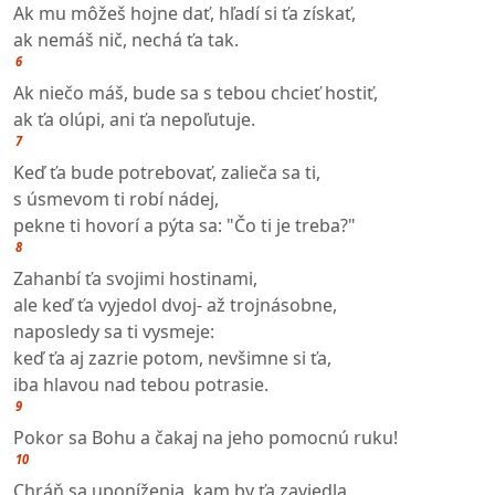
Ak mu môžeš hojne dať, hľadí si ťa získať,
ak nemáš nič, nechá ťa tak.
6
Ak niečo máš, bude sa s tebou chcieť hostiť,
ak ťa olúpi, ani ťa nepoľutuje.
7
Keď ťa bude potrebovať, zalieča sa ti,
s úsmevom ti robí nádej,
pekne ti hovorí a pýta sa: "Čo ti je treba?"
8
Zahanbí ťa svojimi hostinami,
ale keď ťa vyjedol dvoj- až trojnásobne,
naposledy sa ti vysmeje:
keď ťa aj zazrie potom, nevšimne si ťa,
iba hlavou nad tebou potrasie.
9
Pokor sa Bohu a čakaj na jeho pomocnú ruku!
10
Chráň sa uponíženia, kam by ťa zaviedla