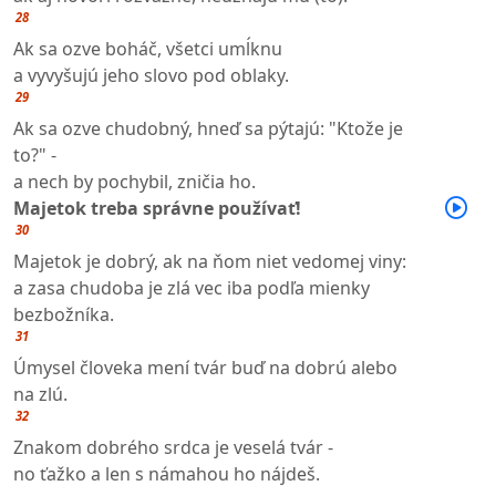
28
Ak sa ozve boháč, všetci umĺknu
a vyvyšujú jeho slovo pod oblaky.
29
Ak sa ozve chudobný, hneď sa pýtajú: "Ktože je
to?" -
a nech by pochybil, zničia ho.
Majetok treba správne používať!
30
Majetok je dobrý, ak na ňom niet vedomej viny:
a zasa chudoba je zlá vec iba podľa mienky
bezbožníka.
31
Úmysel človeka mení tvár buď na dobrú alebo
na zlú.
32
Znakom dobrého srdca je veselá tvár -
no ťažko a len s námahou ho nájdeš.