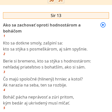
50
51
Sir 13
Ako sa zachovať oproti hodnostárom a
boháčom
1
Kto sa dotkne smoly, zašpiní sa:
kto sa stýka s posmeškárom, aj sám spyšnie.
2
Berie si bremeno, kto sa stýka s hodnostárom:
nehľadaj priateľstvo s bohatším, ako si sám.
3
Čo majú spoločné (hlinený) hrniec a kotol?
Ak narazia na seba, ten sa rozbije.
4
Boháč pácha neprávosť a zúri pritom,
kým bedár aj ukrivdený musí mlčať.
5