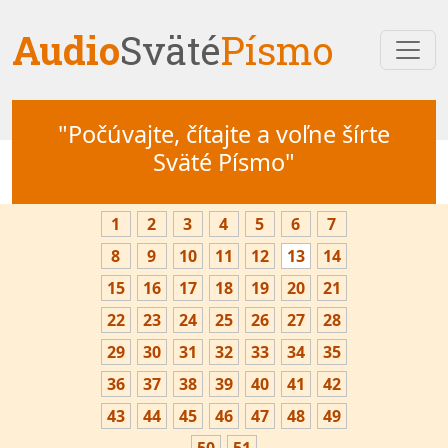
Audio
Sväté
Písmo
"Počúvajte, čítajte a voľne šírte
Sväté Písmo"
1
2
3
4
5
6
7
8
9
10
11
12
13
14
15
16
17
18
19
20
21
22
23
24
25
26
27
28
29
30
31
32
33
34
35
36
37
38
39
40
41
42
43
44
45
46
47
48
49