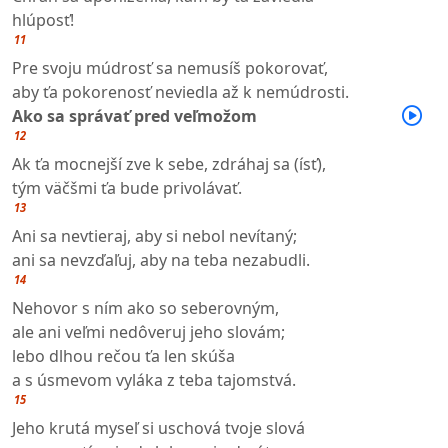
hlúposť!
11
Pre svoju múdrosť sa nemusíš pokorovať,
aby ťa pokorenosť neviedla až k nemúdrosti.
Ako sa správať pred veľmožom
12
Ak ťa mocnejší zve k sebe, zdráhaj sa (ísť),
tým väčšmi ťa bude privolávať.
13
Ani sa nevtieraj, aby si nebol nevítaný;
ani sa nevzďaľuj, aby na teba nezabudli.
14
Nehovor s ním ako so seberovným,
ale ani veľmi nedôveruj jeho slovám;
lebo dlhou rečou ťa len skúša
a s úsmevom vyláka z teba tajomstvá.
15
Jeho krutá myseľ si uschová tvoje slová