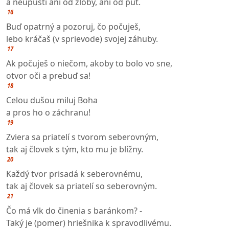
a neupustí ani od zloby, ani od pút.
16
Buď opatrný a pozoruj, čo počuješ,
lebo kráčaš (v sprievode) svojej záhuby.
17
Ak počuješ o niečom, akoby to bolo vo sne,
otvor oči a prebuď sa!
18
Celou dušou miluj Boha
a pros ho o záchranu!
19
Zviera sa priatelí s tvorom seberovným,
tak aj človek s tým, kto mu je blížny.
20
Každý tvor prisadá k seberovnému,
tak aj človek sa priatelí so seberovným.
21
Čo má vlk do činenia s baránkom? -
Taký je (pomer) hriešnika k spravodlivému.