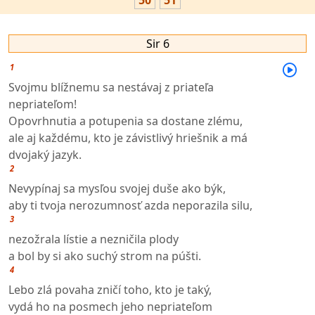
50
51
Sir 6
1
Svojmu blížnemu sa nestávaj z priateľa
nepriateľom!
Opovrhnutia a potupenia sa dostane zlému,
ale aj každému, kto je závistlivý hriešnik a má
dvojaký jazyk.
2
Nevypínaj sa mysľou svojej duše ako býk,
aby ti tvoja nerozumnosť azda neporazila silu,
3
nezožrala lístie a nezničila plody
a bol by si ako suchý strom na púšti.
4
Lebo zlá povaha zničí toho, kto je taký,
vydá ho na posmech jeho nepriateľom