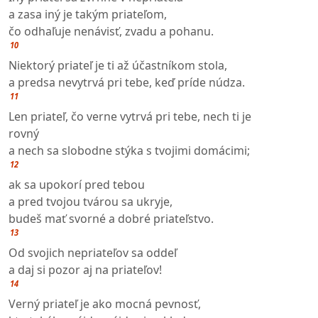
a zasa iný je takým priateľom,
čo odhaľuje nenávisť, zvadu a pohanu.
10
Niektorý priateľ je ti až účastníkom stola,
a predsa nevytrvá pri tebe, keď príde núdza.
11
Len priateľ, čo verne vytrvá pri tebe, nech ti je
rovný
a nech sa slobodne stýka s tvojimi domácimi;
12
ak sa upokorí pred tebou
a pred tvojou tvárou sa ukryje,
budeš mať svorné a dobré priateľstvo.
13
Od svojich nepriateľov sa oddeľ
a daj si pozor aj na priateľov!
14
Verný priateľ je ako mocná pevnosť,