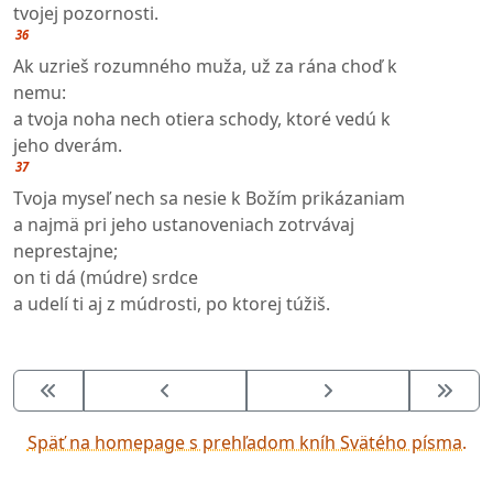
tvojej pozornosti.
36
Ak uzrieš rozumného muža, už za rána choď k
nemu:
a tvoja noha nech otiera schody, ktoré vedú k
jeho dverám.
37
Tvoja myseľ nech sa nesie k Božím prikázaniam
a najmä pri jeho ustanoveniach zotrvávaj
neprestajne;
on ti dá (múdre) srdce
a udelí ti aj z múdrosti, po ktorej túžiš.
Späť na homepage s prehľadom kníh Svätého písma.