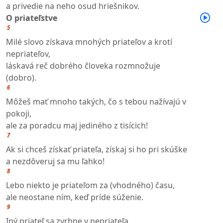
a privedie na neho osud hriešnikov.
O priateľstve
5
Milé slovo získava mnohých priateľov a krotí
nepriateľov,
láskavá reč dobrého človeka rozmnožuje
(dobro).
6
Môžeš mať mnoho takých, čo s tebou nažívajú v
pokoji,
ale za poradcu maj jediného z tisícich!
7
Ak si chceš získať priateľa, získaj si ho pri skúške
a nezdôveruj sa mu ľahko!
8
Lebo niekto je priateľom za (vhodného) času,
ale neostane ním, keď príde súženie.
9
Iný priateľ sa zvrhne v nepriateľa