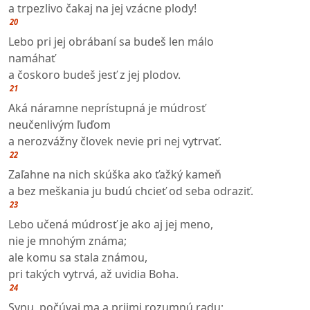
a trpezlivo čakaj na jej vzácne plody!
20
Lebo pri jej obrábaní sa budeš len málo
namáhať
a čoskoro budeš jesť z jej plodov.
21
Aká náramne neprístupná je múdrosť
neučenlivým ľuďom
a nerozvážny človek nevie pri nej vytrvať.
22
Zaľahne na nich skúška ako ťažký kameň
a bez meškania ju budú chcieť od seba odraziť.
23
Lebo učená múdrosť je ako aj jej meno,
nie je mnohým známa;
ale komu sa stala známou,
pri takých vytrvá, až uvidia Boha.
24
Synu, počúvaj ma a prijmi rozumnú radu;