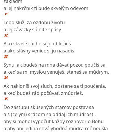
základmi
a jej nákrčník ti bude skvelým odevom.
31
Lebo slúži za ozdobu životu
a jej záväzky sú nite spásy.
32
Ako skvelé rúcho si ju oblečieš
a ako slávny veniec si ju nasadíš.
33
Synu, ak budeš na mňa dávať pozor, poučíš sa,
a keď sa mi mysľou venuješ, staneš sa múdrym.
34
Ak nakloníš svoj sluch, dostane sa ti poučenia,
a keď budeš rád počúvať, zmúdrieš.
35
Do zástupu skúsených starcov postav sa
a s (celým) srdcom sa oddaj ich múdrosti,
aby si mohol vypočuť každý rozhovor o Bohu
a aby ani jediná chvályhodná múdra reč neušla