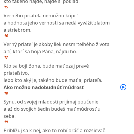
kto takého nájde, nájde si poklad.
15
Verného priateľa nemožno kúpiť
a hodnota jeho vernosti sa nedá vyvážiť zlatom
a striebrom.
16
Verný priateľ je akoby liek nesmrteľného života
a tí, ktorí sa boja Pána, nájdu ho.
17
Kto sa bojí Boha, bude mať ozaj pravé
priateľstvo,
lebo kto aký je, takého bude mať aj priateľa.
Ako možno nadobudnúť múdrosť
18
Synu, od svojej mladosti prijímaj poučenie
a až do svojich šedín budeš mať múdrosť u
seba.
19
Približuj sa k nej, ako to robí oráč a rozsievač