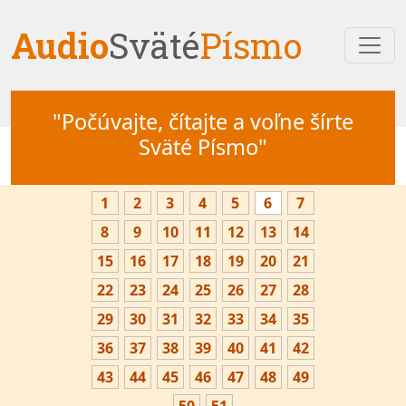
Audio
Sväté
Písmo
"Počúvajte, čítajte a voľne šírte
Sväté Písmo"
1
2
3
4
5
6
7
8
9
10
11
12
13
14
15
16
17
18
19
20
21
22
23
24
25
26
27
28
29
30
31
32
33
34
35
36
37
38
39
40
41
42
43
44
45
46
47
48
49