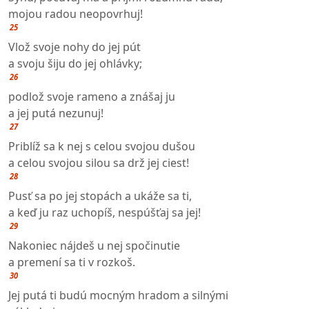
mojou radou neopovrhuj!
25
Vlož svoje nohy do jej pút
a svoju šiju do jej ohlávky;
26
podlož svoje rameno a znášaj ju
a jej putá nezunuj!
27
Priblíž sa k nej s celou svojou dušou
a celou svojou silou sa drž jej ciest!
28
Pusť sa po jej stopách a ukáže sa ti,
a keď ju raz uchopíš, nespúšťaj sa jej!
29
Nakoniec nájdeš u nej spočinutie
a premení sa ti v rozkoš.
30
Jej putá ti budú mocným hradom a silnými