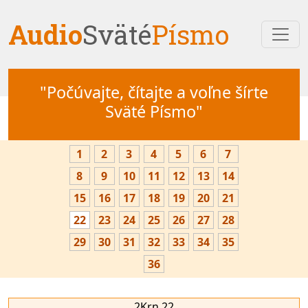
Audio
Sväté
Písmo
"Počúvajte, čítajte a voľne šírte
Sväté Písmo"
1
2
3
4
5
6
7
8
9
10
11
12
13
14
15
16
17
18
19
20
21
22
23
24
25
26
27
28
29
30
31
32
33
34
35
36
2Krn 22