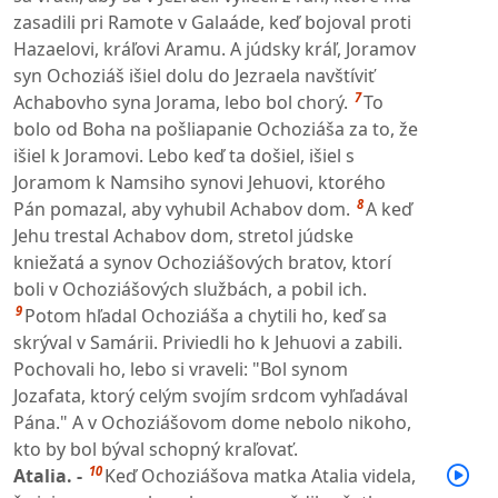
zasadili pri Ramote v Galaáde, keď bojoval proti
Hazaelovi, kráľovi Aramu. A júdsky kráľ, Joramov
syn Ochoziáš išiel dolu do Jezraela navštíviť
7
Achabovho syna Jorama, lebo bol chorý.
To
bolo od Boha na pošliapanie Ochoziáša za to, že
išiel k Joramovi. Lebo keď ta došiel, išiel s
Joramom k Namsiho synovi Jehuovi, ktorého
8
Pán pomazal, aby vyhubil Achabov dom.
A keď
Jehu trestal Achabov dom, stretol júdske
kniežatá a synov Ochoziášových bratov, ktorí
boli v Ochoziášových službách, a pobil ich.
9
Potom hľadal Ochoziáša a chytili ho, keď sa
skrýval v Samárii. Priviedli ho k Jehuovi a zabili.
Pochovali ho, lebo si vraveli: "Bol synom
Jozafata, ktorý celým svojím srdcom vyhľadával
Pána." A v Ochoziášovom dome nebolo nikoho,
kto by bol býval schopný kraľovať.
10
Atalia. -
Keď Ochoziášova matka Atalia videla,