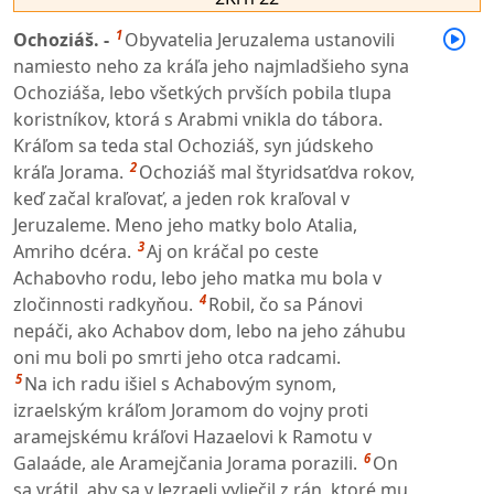
1
Ochoziáš. -
Obyvatelia Jeruzalema ustanovili
namiesto neho za kráľa jeho najmladšieho syna
Ochoziáša, lebo všetkých prvších pobila tlupa
koristníkov, ktorá s Arabmi vnikla do tábora.
Kráľom sa teda stal Ochoziáš, syn júdskeho
2
kráľa Jorama.
Ochoziáš mal štyridsaťdva rokov,
keď začal kraľovať, a jeden rok kraľoval v
Jeruzaleme. Meno jeho matky bolo Atalia,
3
Amriho dcéra.
Aj on kráčal po ceste
Achabovho rodu, lebo jeho matka mu bola v
4
zločinnosti radkyňou.
Robil, čo sa Pánovi
nepáči, ako Achabov dom, lebo na jeho záhubu
oni mu boli po smrti jeho otca radcami.
5
Na ich radu išiel s Achabovým synom,
izraelským kráľom Joramom do vojny proti
aramejskému kráľovi Hazaelovi k Ramotu v
6
Galaáde, ale Aramejčania Jorama porazili.
On
sa vrátil, aby sa v Jezraeli vyliečil z rán, ktoré mu