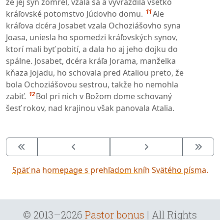
že jej syn zomrel, vzala sa a vyvraždila všetko
11
kráľovské potomstvo Júdovho domu.
Ale
kráľova dcéra Josabet vzala Ochoziášovho syna
Joasa, uniesla ho spomedzi kráľovských synov,
ktorí mali byť pobití, a dala ho aj jeho dojku do
spálne. Josabet, dcéra kráľa Jorama, manželka
kňaza Jojadu, ho schovala pred Ataliou preto, že
bola Ochoziášovou sestrou, takže ho nemohla
12
zabiť.
Bol pri nich v Božom dome schovaný
šesť rokov, nad krajinou však panovala Atalia.
Späť na homepage s prehľadom kníh Svätého písma.
© 2013–2026
Pastor bonus
| All Rights