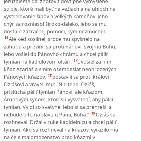
Jeruzaleme dal zhotoviť dôvtipne vymyslené
stroje, ktoré mali byť na vežiach a na uhloch na
vystreľovanie šípov a veľkých kameňov. Jeho
chýr sa rozniesol široko-ďaleko, lebo sa mu
dostalo zázračnej pomoci, kým nezmocnel.
16
Ale keď zosilnel, srdce mu spyšnelo na
záhubu a previnil sa proti Pánovi, svojmu Bohu,
lebo vošiel do Pánovho chrámu a chcel páliť
17
tymian na kadidlovom oltári.
I vošiel za ním
kňaz Azariáš a s ním osemdesiat neohrozených
18
Pánových kňazov,
postavili sa proti kráľovi
Oziášovi a vraveli mu: "Nie tebe, Oziáš,
prislúcha páliť tymian Pánovi, ale kňazom,
Áronovým synom, ktorí sú vysvätení, aby pálili
tymian. Vyjdi zo svätyne, lebo si sa prehrešil a
19
nebude ti to na slávu u Pána, Boha."
Oziáš sa
rozhneval. Držal v ruke kadidelnicu a chcel páliť
tymian. Ako sa rozhneval na kňazov, vyrazilo mu
na čele malomocenstvo pred kňazmi v