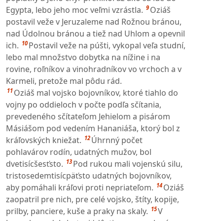
9
Egypta, lebo jeho moc veľmi vzrástla.
Oziáš
postavil veže v Jeruzaleme nad Rožnou bránou,
nad Údolnou bránou a tiež nad Uhlom a opevnil
10
ich.
Postavil veže na púšti, vykopal veľa studní,
lebo mal množstvo dobytka na nížine i na
rovine, roľníkov a vinohradníkov vo vrchoch a v
Karmeli, pretože mal pôdu rád.
11
Oziáš mal vojsko bojovníkov, ktoré tiahlo do
vojny po oddieloch v počte podľa sčítania,
prevedeného sčítateľom Jehielom a pisárom
Másiášom pod vedením Hananiáša, ktorý bol z
12
kráľovských kniežat.
Úhrnný počet
pohlavárov rodín, udatných mužov, bol
13
dvetisícšesťsto.
Pod rukou mali vojenskú silu,
tristosedemtisícpäťsto udatných bojovníkov,
14
aby pomáhali kráľovi proti nepriateľom.
Oziáš
zaopatril pre nich, pre celé vojsko, štíty, kopije,
15
prilby, panciere, kuše a praky na skaly.
V