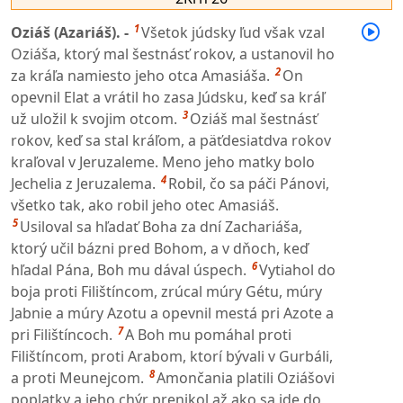
1
Oziáš (Azariáš). -
Všetok júdsky ľud však vzal
Oziáša, ktorý mal šestnásť rokov, a ustanovil ho
2
za kráľa namiesto jeho otca Amasiáša.
On
opevnil Elat a vrátil ho zasa Júdsku, keď sa kráľ
3
už uložil k svojim otcom.
Oziáš mal šestnásť
rokov, keď sa stal kráľom, a päťdesiatdva rokov
kraľoval v Jeruzaleme. Meno jeho matky bolo
4
Jechelia z Jeruzalema.
Robil, čo sa páči Pánovi,
všetko tak, ako robil jeho otec Amasiáš.
5
Usiloval sa hľadať Boha za dní Zachariáša,
ktorý učil bázni pred Bohom, a v dňoch, keď
6
hľadal Pána, Boh mu dával úspech.
Vytiahol do
boja proti Filištíncom, zrúcal múry Gétu, múry
Jabnie a múry Azotu a opevnil mestá pri Azote a
7
pri Filištíncoch.
A Boh mu pomáhal proti
Filištíncom, proti Arabom, ktorí bývali v Gurbáli,
8
a proti Meunejcom.
Amončania platili Oziášovi
poplatky a jeho chýr prenikol až ako sa ide do