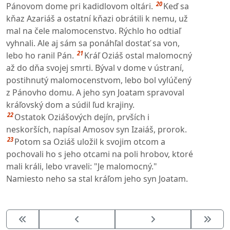
20
Pánovom dome pri kadidlovom oltári.
Keď sa
kňaz Azariáš a ostatní kňazi obrátili k nemu, už
mal na čele malomocenstvo. Rýchlo ho odtiaľ
vyhnali. Ale aj sám sa ponáhľal dostať sa von,
21
lebo ho ranil Pán.
Kráľ Oziáš ostal malomocný
až do dňa svojej smrti. Býval v dome v ústraní,
postihnutý malomocenstvom, lebo bol vylúčený
z Pánovho domu. A jeho syn Joatam spravoval
kráľovský dom a súdil ľud krajiny.
22
Ostatok Oziášových dejín, prvších i
neskorších, napísal Amosov syn Izaiáš, prorok.
23
Potom sa Oziáš uložil k svojim otcom a
pochovali ho s jeho otcami na poli hrobov, ktoré
mali králi, lebo vraveli: "Je malomocný."
Namiesto neho sa stal kráľom jeho syn Joatam.