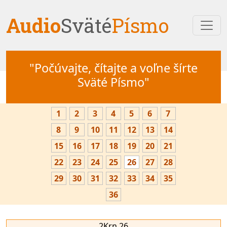
Audio
Sväté
Písmo
"Počúvajte, čítajte a voľne šírte
Sväté Písmo"
1
2
3
4
5
6
7
8
9
10
11
12
13
14
15
16
17
18
19
20
21
22
23
24
25
26
27
28
29
30
31
32
33
34
35
36
2Krn 26