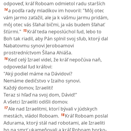
odpoveď, kráľ Roboam odmietol radu starších
14
a podľa rady mladíkov im hovoril: "Môj otec
vám jarmo zaťažil, ale ja k vášmu jarmu pridám,
môj otec vás šľahal bičmi, ja vás budem šľahať
15
šťúrmi."
Kráľ teda neposlúchol ľud, lebo to
Boh tak riadil, aby Pán splnil svoj sľub, ktorý dal
Nabatovmu synovi Jeroboamovi
prostredníctvom Šílana Ahiáša.
16
Keď celý Izrael videl, že kráľ nepočúva naň,
odpovedal ľud kráľovi:
"Aký podiel máme na Dávidovi?
Nemáme dedičstvo v Izaiho synovi.
Každý domov, Izraeliti!
Teraz si hľaď na svoj dom, Dávid!"
A všetci Izraeliti odišli domov.
17
Ale nad Izraelitmi, ktorí bývali v júdskych
18
mestách, vládol Roboam.
Kráľ Roboam poslal
Adurama, ktorý stál nad robotami, ale Izraeliti
ho na smrť ukameňovali a kráľ Roboam horko-