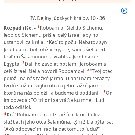
IV. Dejiny júdskych kráľov,
10 - 36
1
Rozpad ríše. -
Roboam prišiel do Sichemu,
lebo do Sichemu prišiel celý Izrael, aby ho
2
ustanovil za kráľa.
Keď to počul Nabatov syn
Jeroboam - bol totiž v Egypte, kam ušiel pred
kráľom Šalamúnom -, vrátil sa Jeroboam z
3
Egypta.
Dali ho zavolať poslami. Jeroboam a
4
celý Izrael išiel a hovoril Roboamovi:
"Tvoj otec
položil na nás ťažké jarmo. Uľahči nám teraz ty
tvrdú službu tvojho otca a jeho ťažké jarmo,
5
ktoré na nás položil, a budeme ti poddaní."
On
im povedal: "O tri dni sa vráťte ku mne!" Ľud
teda odišiel.
6
Kráľ Roboam sa radil starších, ktorí boli v
službách jeho otca Šalamúna, kým žil, a pýtal sa:
"Akú odpoveď mi radíte dať tomuto ľudu?"