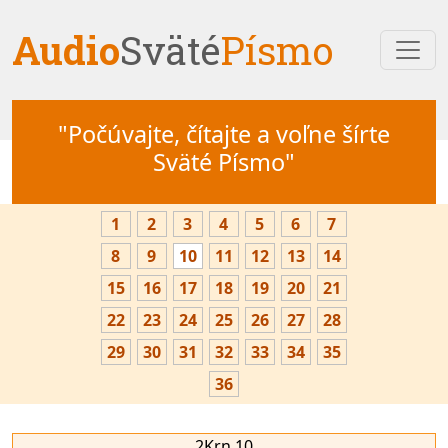
Audio
Sväté
Písmo
"Počúvajte, čítajte a voľne šírte
Sväté Písmo"
1
2
3
4
5
6
7
8
9
10
11
12
13
14
15
16
17
18
19
20
21
22
23
24
25
26
27
28
29
30
31
32
33
34
35
36
2Krn 10