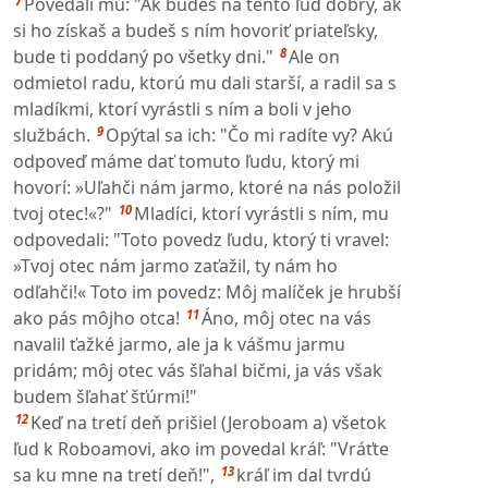
7
Povedali mu: "Ak budeš na tento ľud dobrý, ak
si ho získaš a budeš s ním hovoriť priateľsky,
8
bude ti poddaný po všetky dni."
Ale on
odmietol radu, ktorú mu dali starší, a radil sa s
mladíkmi, ktorí vyrástli s ním a boli v jeho
9
službách.
Opýtal sa ich: "Čo mi radíte vy? Akú
odpoveď máme dať tomuto ľudu, ktorý mi
hovorí: »Uľahči nám jarmo, ktoré na nás položil
10
tvoj otec!«?"
Mladíci, ktorí vyrástli s ním, mu
odpovedali: "Toto povedz ľudu, ktorý ti vravel:
»Tvoj otec nám jarmo zaťažil, ty nám ho
odľahči!« Toto im povedz: Môj malíček je hrubší
11
ako pás môjho otca!
Áno, môj otec na vás
navalil ťažké jarmo, ale ja k vášmu jarmu
pridám; môj otec vás šľahal bičmi, ja vás však
budem šľahať šťúrmi!"
12
Keď na tretí deň prišiel (Jeroboam a) všetok
ľud k Roboamovi, ako im povedal kráľ: "Vráťte
13
sa ku mne na tretí deň!",
kráľ im dal tvrdú