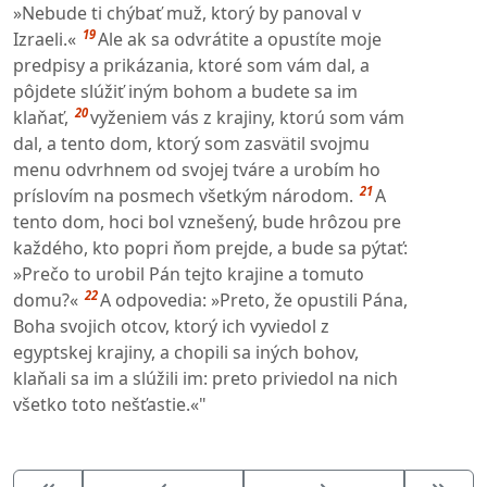
»Nebude ti chýbať muž, ktorý by panoval v
19
Izraeli.«
Ale ak sa odvrátite a opustíte moje
predpisy a prikázania, ktoré som vám dal, a
pôjdete slúžiť iným bohom a budete sa im
20
klaňať,
vyženiem vás z krajiny, ktorú som vám
dal, a tento dom, ktorý som zasvätil svojmu
menu odvrhnem od svojej tváre a urobím ho
21
príslovím na posmech všetkým národom.
A
tento dom, hoci bol vznešený, bude hrôzou pre
každého, kto popri ňom prejde, a bude sa pýtať:
»Prečo to urobil Pán tejto krajine a tomuto
22
domu?«
A odpovedia: »Preto, že opustili Pána,
Boha svojich otcov, ktorý ich vyviedol z
egyptskej krajiny, a chopili sa iných bohov,
klaňali sa im a slúžili im: preto priviedol na nich
všetko toto nešťastie.«"