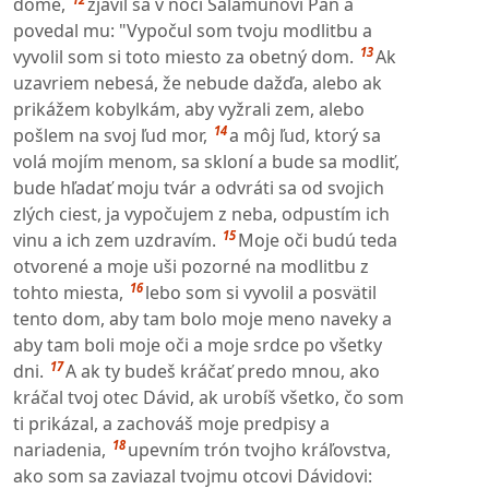
dome,
zjavil sa v noci Šalamúnovi Pán a
povedal mu: "Vypočul som tvoju modlitbu a
13
vyvolil som si toto miesto za obetný dom.
Ak
uzavriem nebesá, že nebude dažďa, alebo ak
prikážem kobylkám, aby vyžrali zem, alebo
14
pošlem na svoj ľud mor,
a môj ľud, ktorý sa
volá mojím menom, sa skloní a bude sa modliť,
bude hľadať moju tvár a odvráti sa od svojich
zlých ciest, ja vypočujem z neba, odpustím ich
15
vinu a ich zem uzdravím.
Moje oči budú teda
otvorené a moje uši pozorné na modlitbu z
16
tohto miesta,
lebo som si vyvolil a posvätil
tento dom, aby tam bolo moje meno naveky a
aby tam boli moje oči a moje srdce po všetky
17
dni.
A ak ty budeš kráčať predo mnou, ako
kráčal tvoj otec Dávid, ak urobíš všetko, čo som
ti prikázal, a zachováš moje predpisy a
18
nariadenia,
upevním trón tvojho kráľovstva,
ako som sa zaviazal tvojmu otcovi Dávidovi: