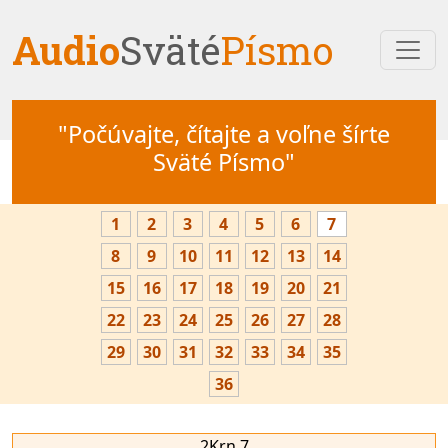
Audio
Sväté
Písmo
"Počúvajte, čítajte a voľne šírte
Sväté Písmo"
1
2
3
4
5
6
7
8
9
10
11
12
13
14
15
16
17
18
19
20
21
22
23
24
25
26
27
28
29
30
31
32
33
34
35
36
2Krn 7