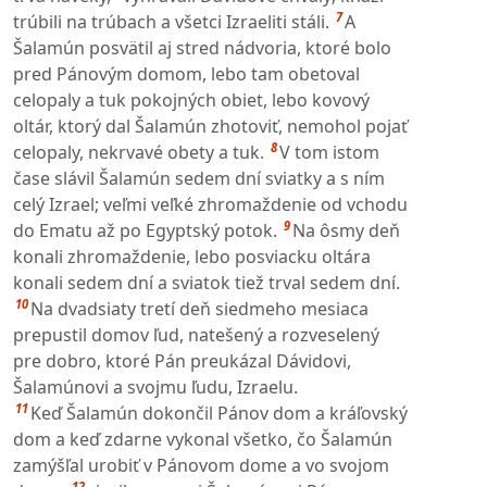
7
trúbili na trúbach a všetci Izraeliti stáli.
A
Šalamún posvätil aj stred nádvoria, ktoré bolo
pred Pánovým domom, lebo tam obetoval
celopaly a tuk pokojných obiet, lebo kovový
oltár, ktorý dal Šalamún zhotoviť, nemohol pojať
8
celopaly, nekrvavé obety a tuk.
V tom istom
čase slávil Šalamún sedem dní sviatky a s ním
celý Izrael; veľmi veľké zhromaždenie od vchodu
9
do Ematu až po Egyptský potok.
Na ôsmy deň
konali zhromaždenie, lebo posviacku oltára
konali sedem dní a sviatok tiež trval sedem dní.
10
Na dvadsiaty tretí deň siedmeho mesiaca
prepustil domov ľud, natešený a rozveselený
pre dobro, ktoré Pán preukázal Dávidovi,
Šalamúnovi a svojmu ľudu, Izraelu.
11
Keď Šalamún dokončil Pánov dom a kráľovský
dom a keď zdarne vykonal všetko, čo Šalamún
zamýšľal urobiť v Pánovom dome a vo svojom
12