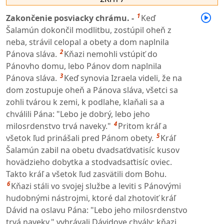
1
Zakončenie posviacky chrámu. -
Keď
Šalamún dokončil modlitbu, zostúpil oheň z
neba, strávil celopal a obety a dom naplnila
2
Pánova sláva.
Kňazi nemohli vstúpiť do
Pánovho domu, lebo Pánov dom naplnila
3
Pánova sláva.
Keď synovia Izraela videli, že na
dom zostupuje oheň a Pánova sláva, všetci sa
zohli tvárou k zemi, k podlahe, klaňali sa a
chválili Pána: "Lebo je dobrý, lebo jeho
4
milosrdenstvo trvá naveky."
Pritom kráľ a
5
všetok ľud prinášali pred Pánom obety.
Kráľ
Šalamún zabil na obetu dvadsaťdvatisíc kusov
hovädzieho dobytka a stodvadsaťtisíc oviec.
Takto kráľ a všetok ľud zasvätili dom Bohu.
6
Kňazi stáli vo svojej službe a leviti s Pánovými
hudobnými nástrojmi, ktoré dal zhotoviť kráľ
Dávid na oslavu Pána: "Lebo jeho milosrdenstvo
trvá naveky," vyhrávali Dávidove chvály; kňazi