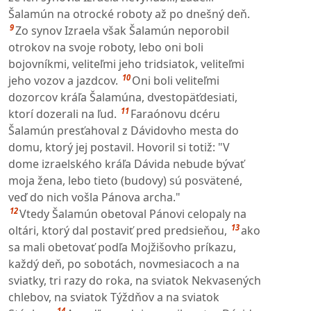
Šalamún na otrocké roboty až po dnešný deň.
9
Zo synov Izraela však Šalamún neporobil
otrokov na svoje roboty, lebo oni boli
bojovníkmi, veliteľmi jeho tridsiatok, veliteľmi
10
jeho vozov a jazdcov.
Oni boli veliteľmi
dozorcov kráľa Šalamúna, dvestopäťdesiati,
11
ktorí dozerali na ľud.
Faraónovu dcéru
Šalamún presťahoval z Dávidovho mesta do
domu, ktorý jej postavil. Hovoril si totiž: "V
dome izraelského kráľa Dávida nebude bývať
moja žena, lebo tieto (budovy) sú posvätené,
veď do nich vošla Pánova archa."
12
Vtedy Šalamún obetoval Pánovi celopaly na
13
oltári, ktorý dal postaviť pred predsieňou,
ako
sa mali obetovať podľa Mojžišovho príkazu,
každý deň, po sobotách, novmesiacoch a na
sviatky, tri razy do roka, na sviatok Nekvasených
chlebov, na sviatok Týždňov a na sviatok
14