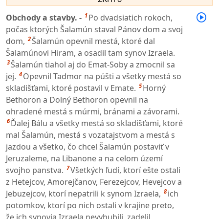
1
Obchody a stavby. -
Po dvadsiatich rokoch,
počas ktorých Šalamún staval Pánov dom a svoj
2
dom,
Šalamún opevnil mestá, ktoré dal
Šalamúnovi Hiram, a osadil tam synov Izraela.
3
Šalamún tiahol aj do Emat-Soby a zmocnil sa
4
jej.
Opevnil Tadmor na púšti a všetky mestá so
5
skladišťami, ktoré postavil v Emate.
Horný
Bethoron a Dolný Bethoron opevnil na
ohradené mestá s múrmi, bránami a závorami.
6
Ďalej Bálu a všetky mestá so skladišťami, ktoré
mal Šalamún, mestá s vozatajstvom a mestá s
jazdou a všetko, čo chcel Šalamún postaviť v
Jeruzaleme, na Libanone a na celom území
7
svojho panstva.
Všetkých ľudí, ktorí ešte ostali
z Hetejcov, Amorejčanov, Ferezejcov, Hevejcov a
8
Jebuzejcov, ktorí nepatrili k synom Izraela,
ich
potomkov, ktorí po nich ostali v krajine preto,
že ich synovia Izraela nevyhubili, zadelil