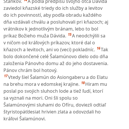
Stánkov.
A podľa predpisu svojho otca Dávida
zaviedol kňazské triedy do ich služby a levitov
do ich povinností, aby podľa obradu každého
dňa vzdávali chválu a posluhovali pri kňazoch; aj
vrátnikov k jednotlivým bránam, lebo to bol
15
príkaz Božieho muža Dávida.
A neodchýlili sa
v ničom od kráľových príkazov, ktoré dal o
16
kňazoch a levitoch, ani vo (veci) pokladníc.
Tak
bolo dokončené celé Šalamúnovo dielo odo dňa
založenia Pánovho domu až do jeho dostavenia.
Pánov chrám bol hotový.
17
Vtedy šiel Šalamún do Asiongaberu a do Elatu
18
na brehu mora v edomskej krajine.
Hiram mu
poslal po svojich sluhoch lode a tiež ľudí, ktorí
sa vyznali na mori. Oni šli spolu so
Šalamúnovými sluhami do Ofíru, doviezli odtiaľ
štyristopäťdesiat hrivien zlata a odovzdali ho
kráľovi Šalamúnovi.