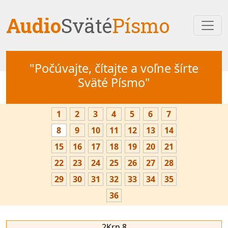
Audio
Sväté
Písmo
"Počúvajte, čítajte a voľne šírte
Sväté Písmo"
1
2
3
4
5
6
7
8
9
10
11
12
13
14
15
16
17
18
19
20
21
22
23
24
25
26
27
28
29
30
31
32
33
34
35
36
2Krn 8