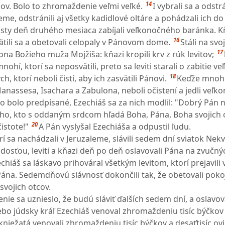
14
v. Bolo to zhromaždenie veľmi veľké.
I vybrali sa a odstrá
leme, odstránili aj všetky kadidlové oltáre a pohádzali ich d
sty deň druhého mesiaca zabíjali veľkonočného baránka. Kňa
16
ätili sa a obetovali celopaly v Pánovom dome.
Stáli na sv
17
na Božieho muža Mojžiša: kňazi kropili krv z rúk levitov;
ohí, ktorí sa neposvätili, preto sa leviti starali o zabitie 
18
, ktorí neboli čistí, aby ich zasvätili Pánovi.
Keďže mnohí
anassesa, Isachara a Zabulona, neboli očistení a jedli veľ
ko bolo predpísané, Ezechiáš sa za nich modlil: "Dobrý Pán 
ho, kto s oddaným srdcom hľadá Boha, Pána, Boha svojich o
20
istote!"
A Pán vyslyšal Ezechiáša a odpustil ľudu.
torí sa nachádzali v Jeruzaleme, slávili sedem dní sviatok Ne
dosťou, leviti a kňazi deň po deň oslavovali Pána na zvučný
chiáš sa láskavo prihováral všetkým levitom, ktorí prejavili
na. Sedemdňovú slávnosť dokončili tak, že obetovali poko
 svojich otcov.
nie sa uznieslo, že budú sláviť ďalších sedem dní, a oslavo
ebo júdsky kráľ Ezechiáš venoval zhromaždeniu tisíc býčkov
kniežatá venovali zhromaždeniu tisíc býčkov a desaťtisíc ovi