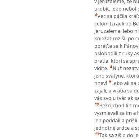
v Jeruzaleme, že b
urobiť, lebo nebol 
4
Vec sa páčila krá
celom Izraeli od Be
Jeruzalema, lebo ni
kniežat rozišli po c
obráťte sa k Pánovi
oslobodili z ruky a
bratia, ktorí sa sp
8
vidíte.
Nuž nezatvr
jeho svätyne, ktorú
9
hnev!
Lebo ak sa o
zajali, a vrátia sa 
vás svoju tvár, ak 
10
Bežci chodili z 
vysmievali sa im a h
len poddali a prišl
jednotné srdce a sp
13
Tak sa zišlo do J