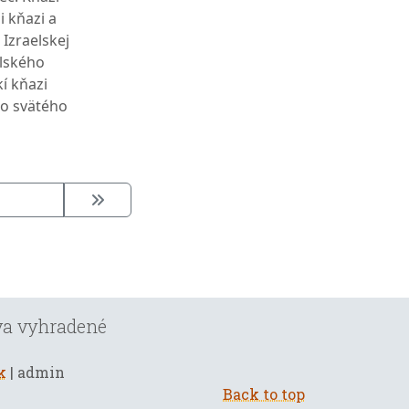
 kňazi a
z Izraelskej
elského
í kňazi
eho svätého
áva vyhradené
k
| admin
Back to top