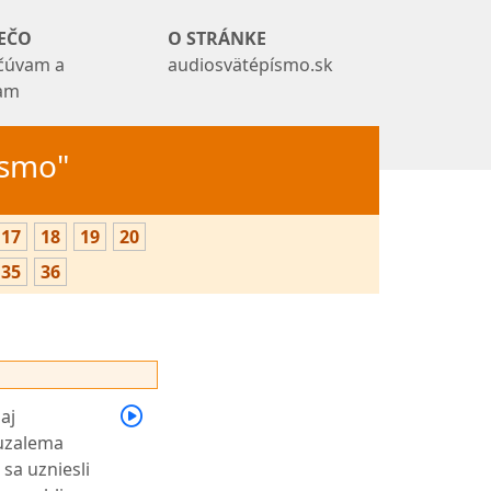
EČO
O STRÁNKE
čúvam a
audiosvätépísmo.sk
tam
Písmo"
17
18
19
20
35
36
aj
ruzalema
sa uzniesli