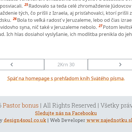
25
osviacali.
Radovalo sa teda celé zhromaždenie Júdovcov i
aždenie tých, čo prišli z Izraela, aj prisťahovalci, ktorí prišli 
26
údsku.
Bola to veľká radosť v Jeruzaleme, lebo od čias izra
27
vidovho syna, nič také v Jeruzaleme nebolo.
Potom levitsk
ľud. Ich hlas dosiahol vyslyšanie, ich modlitba prenikla do j
2Krn 30
Späť na homepage s prehľadom kníh Svätého písma.
6
Pastor bonus
| All Rights Reserved | Všetky pr
Sledujte nás na Facebooku
by
design4soul.co.uk
| Web Developer
www.najednotku.s