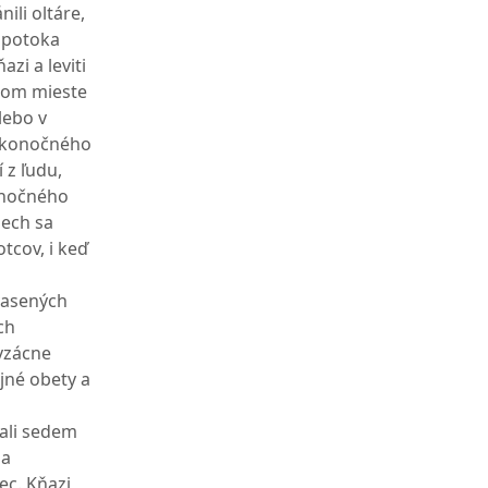
nili oltáre,
o potoka
zi a leviti
ojom mieste
lebo v
veľkonočného
 z ľudu,
konočného
nech sa
tcov, i keď
kvasených
ch
 vzácne
jné obety a
vali sedem
 a
ec. Kňazi