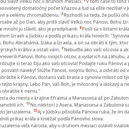
udú sláviť Veľkú noc v druhom mesiaci.
V tom čase to totiž
posvätený dostatočný počet kňazov a ľud sa ešte nezišiel v 
5
ľovi a celému zhromaždeniu.
Rozhodli sa teda, že pošlú oh
rsabe až po Dan, aby prišli sláviť Veľkú noc Pánovi, Bohu Izr
6
e mnohí ju slávili, ako je predpísané.
Posli sa s listami kráľ
elom Izraeli a Júdsku a podľa príkazu kráľa hovorili: "Synovia
, Bohu Abraháma, Izáka a Izraela, a on sa obráti k tým, ktor
7
sýrskych kráľov a ostali vám.
Nebuďte ako vaši otcovia a ak
reneverili Pánovi, Bohu svojich otcov, a vydal ich na záhubu,
dzujte si teraz šiju ako vaši otcovia! Podajte ruku Pánovi a 
 posvätil naveky! Slúžte Pánovi, svojmu Bohu, a odvráti od v
brátite k Pánovi, dostanú vaši bratia a synovia milosť od týc
do tejto krajiny. Lebo Pán, váš Boh, je milosrdný a láskavý a 
sa obrátite k nemu."
mesta do mesta v krajine Efraima a Manassesa až po Zabulon,
11
anobili ich.
No niektorí z Asera, Manassesa a Zabulona s
12
i do Jeruzalema.
Aj v Júdsku pôsobila Pánova ruka, že im da
lnili príkaz kráľa a kniežat podľa Pánovho slova.
eruzalema veľa národa, aby v druhom mesiaci oslávili sviato