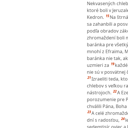
Nekvasených chlebo
ktoré boli v Jeruza
15
Kedron.
Na štrná
sa zahanbili a posv
podľa obradov záko
zhromaždení boli mn
baránka pre všetkých
mnohí z Efraima, M
baránka nie tak, a
19
uzmieri za
každé
nie sú v posvätnej č
21
Izraeliti teda, k
chlebov s veľkou ra
22
nástrojoch.
A Eze
porozumenie pre Pá
chválili Pána, Boha
23
A celé zhromažde
24
dní s radosťou,
l
sedemtisíc oviec a 