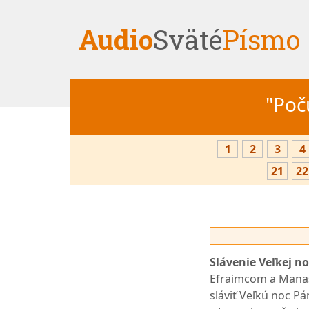
Audio
Sväté
Písmo
"Počú
1
2
3
4
21
22
Slávenie Veľkej no
Efraimcom a Manas
sláviť Veľkú noc Pá