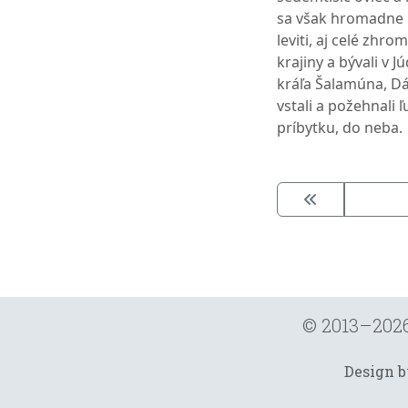
sa však hromadne p
leviti, aj celé zhrom
krajiny a bývali v J
kráľa Šalamúna, Dá
vstali a požehnali 
príbytku, do neba.
© 2013–202
Design 