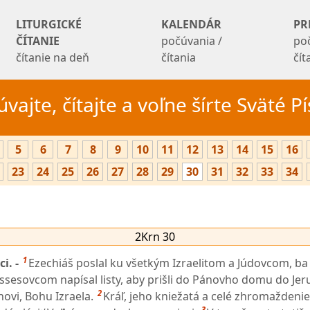
LITURGICKÉ
KALENDÁR
PR
ČÍTANIE
počúvania /
po
čítanie na deň
čítania
čí
vajte, čítajte a voľne šírte Sväté 
5
6
7
8
9
10
11
12
13
14
15
16
23
24
25
26
27
28
29
30
31
32
33
34
2Krn 30
1
ci. -
Ezechiáš poslal ku všetkým Izraelitom a Júdovcom, ba 
sesovcom napísal listy, aby prišli do Pánovho domu do Je
2
novi, Bohu Izraela.
Kráľ, jeho kniežatá a celé zhromaždenie 
3