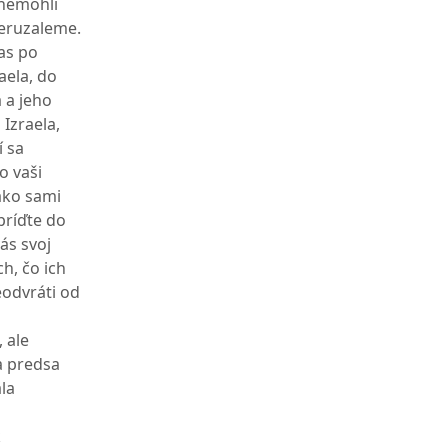
 nemohli
Jeruzaleme.
las po
aela, do
a a jeho
 Izraela,
í sa
o vaši
 ako sami
príďte do
ás svoj
h, čo ich
neodvráti od
 ale
a predsa
la
k