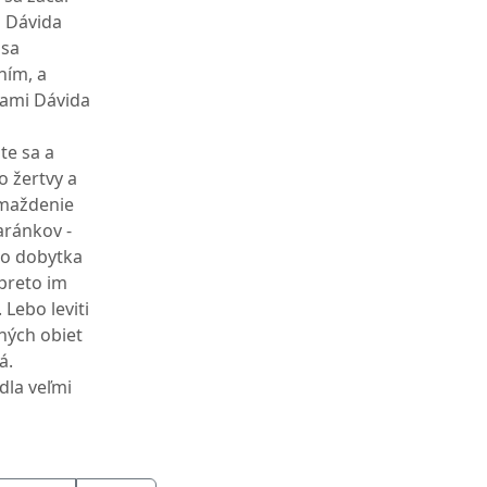
a Dávida
 sa
 ním, a
ovami Dávida
te sa a
 žertvy a
omaždenie
aránkov -
ho dobytka
 preto im
 Lebo leviti
ných obiet
á.
edla veľmi