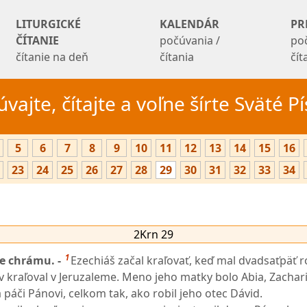
LITURGICKÉ
KALENDÁR
PR
ČÍTANIE
počúvania /
po
čítanie na deň
čítania
čí
vajte, čítajte a voľne šírte Sväté 
5
6
7
8
9
10
11
12
13
14
15
16
23
24
25
26
27
28
29
30
31
32
33
34
2Krn 29
1
ie chrámu. -
Ezechiáš začal kraľovať, keď mal dvadsaťpäť r
 kraľoval v Jeruzaleme. Meno jeho matky bolo Abia, Zachar
a páči Pánovi, celkom tak, ako robil jeho otec Dávid.