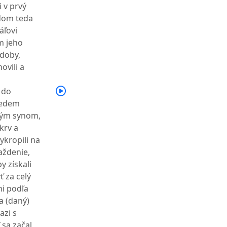
 v prvý
 dom teda
áľovi
ým jeho
ádoby,
ovili a
 do
sedem
ovým synom,
 krv a
vykropili na
aždenie,
by získali
ť za celý
mi podľa
a (daný)
azi s
 sa začal