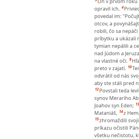
On v prvom roku 
4
opravil ich.
Privie
povedal im: "Počuj
otcov, a povynášajt
robili, čo sa nepáč
príbytku a ukázali
tymian nepálili a c
nad Júdom a Jeruza
9
na vlastné oči.
Hľa
10
preto v zajatí.
Te
odvrátil od nás svo
aby ste stáli pred n
12
Povstali teda lev
synov Merariho Abd
1
Joahov syn Eden;
14
Mataniáš,
z Hema
15
zhromaždili svoji
príkazu očistili Pá
všetku nečistotu, 