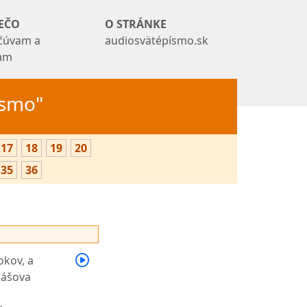
EČO
O STRÁNKE
čúvam a
audiosvätépísmo.sk
tam
Písmo"
17
18
19
20
35
36
okov, a
iášova