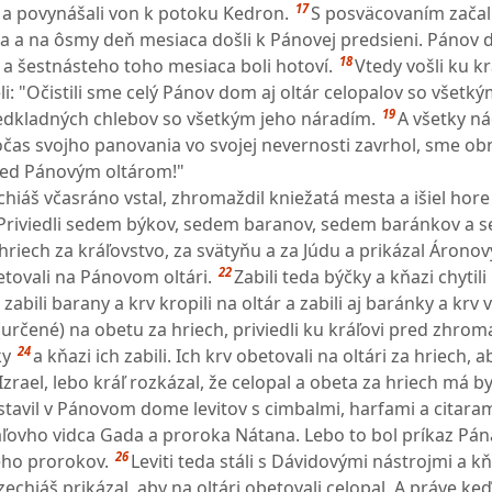
17
ali a povynášali von k potoku Kedron.
S posväcovaním začali
a a na ôsmy deň mesiaca došli k Pánovej predsieni. Pánov
18
í a šestnásteho toho mesiaca boli hotoví.
Vtedy vošli ku kr
li: "Očistili sme celý Pánov dom aj oltár celopalov so všetk
19
redkladných chlebov so všetkým jeho náradím.
A všetky n
očas svojho panovania vo svojej nevernosti zavrhol, sme obn
 pred Pánovým oltárom!"
chiáš včasráno vstal, zhromaždil kniežatá mesta a išiel hore
Priviedli sedem býkov, sedem baranov, sedem baránkov a 
hriech za kráľovstvo, za svätyňu a za Júdu a prikázal Áron
22
tovali na Pánovom oltári.
Zabili teda býčky a kňazi chytili
 zabili barany a krv kropili na oltár a zabili aj baránky a krv 
(určené) na obetu za hriech, priviedli ku kráľovi pred zhrom
24
ky
a kňazi ich zabili. Ich krv obetovali na oltári za hriech, a
Izrael, lebo kráľ rozkázal, že celopal a obeta za hriech má by
tavil v Pánovom dome levitov s cimbalmi, harfami a citara
áľovho vidca Gada a proroka Nátana. Lebo to bol príkaz Pán
26
eho prorokov.
Leviti teda stáli s Dávidovými nástrojmi a kň
echiáš prikázal, aby na oltári obetovali celopal. A práve keď