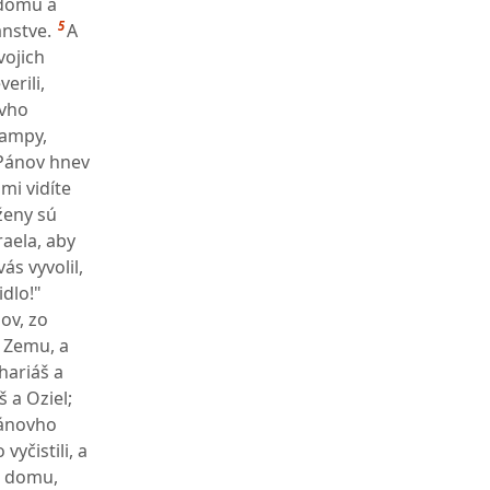
 domu a
5
anstve.
A
vojich
erili,
ovho
lampy,
 Pánov hnev
mi vidíte
ženy sú
aela, aby
ás vyvolil,
idlo!"
ov, zo
n Zemu, a
hariáš a
 a Oziel;
 Pánovho
yčistili, a
o domu,