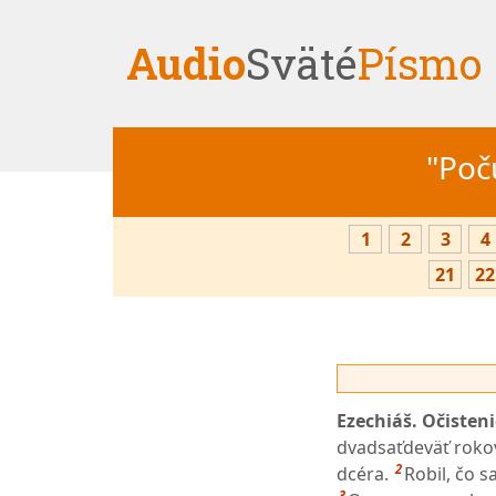
Audio
Sväté
Písmo
"Počú
1
2
3
4
21
22
Ezechiáš. Očisten
dvadsaťdeväť rokov
2
dcéra.
Robil, čo s
3