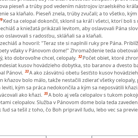
nova pieseň a trúby pod vedením nástrojov izraelského kráľ
ie sa klaňalo. Pieseň znela, trúby zvučali; a to všetko, kým
29
Keď sa celopal dokončil, sklonil sa kráľ i všetci, ktorí boli s
zechiáš a kniežatá prikázali levitom, aby oslavovali Pána sl
o oslavovali s radosťou, skláňali sa a klaňali.
echiáš a hovoril: "Teraz ste si naplnili ruky pre Pána. Priblíž
obety vďaky v Pánovom dome!" Zhromaždenie teda obetovalo
32
, kto dobrovoľne chcel, celopaly.
Počet obiet, ktoré zhr
emdesiat kusov hovädzieho dobytka, sto baranov a dvesto b
33
al Pánovi.
A ako zásvätnú obetu šesťsto kusov hovädzie
n kňazov bolo málo, takže nestačili zdierať všetky celopaly,
 leviti, kým sa práca nedokončila a kým sa neposvätili kňazi.
35
väcovali ako kňazi.
A bolo aj veľa celopalov s tukom pokoj
etami celopalov. Služba v Pánovom dome bola teda zaveden
 ľud sa tešil z toho, čo Boh pripravil ľudu, lebo vec sa previ