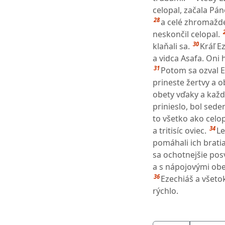
celopal, začala Pá
28
a celé zhromažden
neskončil celopal.
30
klaňali sa.
Kráľ E
a vidca Asafa. Oni h
31
Potom sa ozval Ez
prineste žertvy a 
obety vďaky a každý
prinieslo, bol sed
to všetko ako celop
34
a tritisíc oviec.
Le
pomáhali ich bratia
sa ochotnejšie pos
a s nápojovými ob
36
Ezechiáš a všetok
rýchlo.