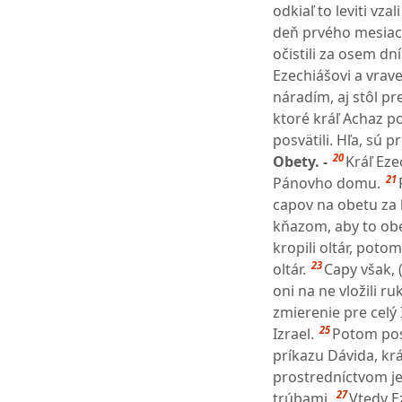
odkiaľ to leviti vz
deň prvého mesiac
očistili za osem dn
Ezechiášovi a vrave
náradím, aj stôl p
ktoré kráľ Achaz p
posvätili. Hľa, sú
20
Obety. -
Kráľ Eze
21
Pánovho domu.
capov na obetu za 
kňazom, aby to obe
kropili oltár, potom
23
oltár.
Capy však, 
oni na ne vložili ru
zmierenie pre celý 
25
Izrael.
Potom pos
príkazu Dávida, kr
prostredníctvom j
27
trúbami.
Vtedy Ez