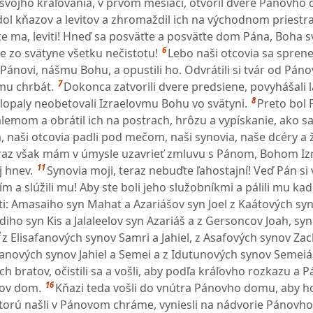
svojho kraľovania, v prvom mesiaci, otvoril dvere Pánovho
dol kňazov a levitov a zhromaždil ich na východnom priestr
te ma, leviti! Hneď sa posväťte a posväťte dom Pána, Boha s
6
e zo svätyne všetku nečistotu!
Lebo naši otcovia sa sprenev
i Pánovi, nášmu Bohu, a opustili ho. Odvrátili si tvár od Pán
7
 mu chrbát.
Dokonca zatvorili dvere predsiene, povyhášali 
8
elopaly neobetovali Izraelovmu Bohu vo svätyni.
Preto bol
lemom a obrátil ich na postrach, hrôzu a vypískanie, ako sa
, naši otcovia padli pod mečom, naši synovia, naše dcéry a 
raz však mám v úmysle uzavrieť zmluvu s Pánom, Bohom Izr
11
j hnev.
Synovia moji, teraz nebuďte ľahostajní! Veď Pán si v
ím a slúžili mu! Aby ste boli jeho služobníkmi a pálili mu kad
iti: Amasaiho syn Mahat a Azariášov syn Joel z Kaátových syn
iho syn Kis a Jalaleelov syn Azariáš a z Gersoncov Joah, sy
3
z Elisafanových synov Samri a Jahiel, z Asafových synov Zac
nových synov Jahiel a Semei a z Idutunových synov Semeiáš
ch bratov, očistili sa a vošli, aby podľa kráľovho rozkazu a
16
nov dom.
Kňazi teda vošli do vnútra Pánovho domu, aby ho v
ktorú našli v Pánovom chráme, vyniesli na nádvorie Pánovh