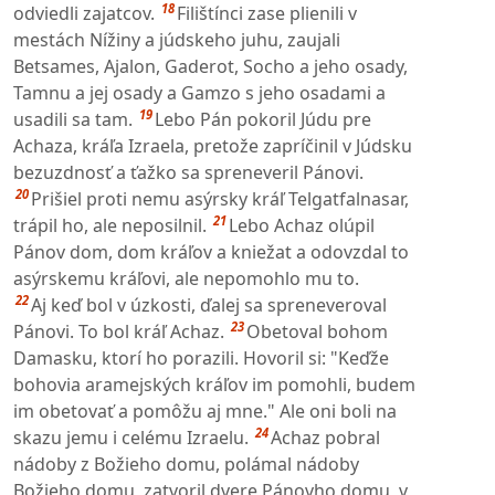
18
odviedli zajatcov.
Filištínci zase plienili v
mestách Nížiny a júdskeho juhu, zaujali
Betsames, Ajalon, Gaderot, Socho a jeho osady,
Tamnu a jej osady a Gamzo s jeho osadami a
19
usadili sa tam.
Lebo Pán pokoril Júdu pre
Achaza, kráľa Izraela, pretože zapríčinil v Júdsku
bezuzdnosť a ťažko sa spreneveril Pánovi.
20
Prišiel proti nemu asýrsky kráľ Telgatfalnasar,
21
trápil ho, ale neposilnil.
Lebo Achaz olúpil
Pánov dom, dom kráľov a kniežat a odovzdal to
asýrskemu kráľovi, ale nepomohlo mu to.
22
Aj keď bol v úzkosti, ďalej sa spreneveroval
23
Pánovi. To bol kráľ Achaz.
Obetoval bohom
Damasku, ktorí ho porazili. Hovoril si: "Keďže
bohovia aramejských kráľov im pomohli, budem
im obetovať a pomôžu aj mne." Ale oni boli na
24
skazu jemu i celému Izraelu.
Achaz pobral
nádoby z Božieho domu, polámal nádoby
Božieho domu, zatvoril dvere Pánovho domu, v