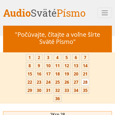
Audio
Sväté
Písmo
"Počúvajte, čítajte a voľne šírte
Sväté Písmo"
1
2
3
4
5
6
7
8
9
10
11
12
13
14
15
16
17
18
19
20
21
22
23
24
25
26
27
28
29
30
31
32
33
34
35
36
2Krn 28