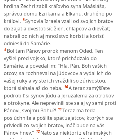
hrdina Zechri zabil kráľovho syna Maásiáša,
správcu domu Ezrikama a Elkanu, druhého po
8
kráľovi.
Synovia Izraela vzali od svojich bratov
do zajatia dvestotisíc žien, chlapcov a dievčat;
nabrali od nich aj množstvo koristi a korisť
odniesli do Samárie.
9
Bol tam Pánov prorok menom Oded. Ten
vyšiel pred vojsko, ktoré prichádzalo do
Samárie, a povedal im: "Hľa, Pán, Boh vašich
otcov, sa rozhneval na Júdovcov a vydal ich do
vašej ruky a vy ste ich vraždili so zúrivosťou,
10
ktorá siahala až do neba.
A teraz zamýšľate
podrobiť si synov Júdu a Jeruzalema za otrokov
a otrokyne. Ale neprevinili ste sa aj vy sami proti
11
Pánovi, svojmu Bohu?!
Teraz ma teda
poslúchnite a pošlite späť zajatcov, ktorých ste
priviedli zo svojich bratov, ináč bude na vás
12
Pánov hnev."
Nato sa niektorí z efraimských