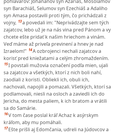
pohlavárov: Johananov syn Azariáš, Mosolamov
syn Barachiáš, Selumov syn Ezechiáš a Adaliho
syn Amasa postavili proti tým, čo prichádzali z
13
vojny,
a povedali im: "Neprivádzajte sem tých
zajatcov, lebo už je na nás vina pred Pánom a vy
chcete ešte pridať k našim hriechom a vinám.
Veď máme až priveľa previnení a hnev je nad
14
Izraelom!"
A ozbrojenci nechali zajatcov a
korisť pred kniežatami a celým zhromaždením.
15
I povstali mužovia označení podľa mien, ujali
sa zajatcov a všetkých, ktorí z nich boli nahí,
zaodiali z koristi. Obliekli ich, obuli ich,
nachovali, napojili a pomazali. Všetkých, ktorí sa
podlamovali, niesli na osloch a zaviedli ich do
Jericha, do mesta paliem, k ich bratom a vrátili
sa do Samárie.
16
V tom čase poslal kráľ Achaz k asýrskym
kráľom, aby mu pomáhali.
17
Ešte prišli aj Edomčania, udreli na Júdovcov a