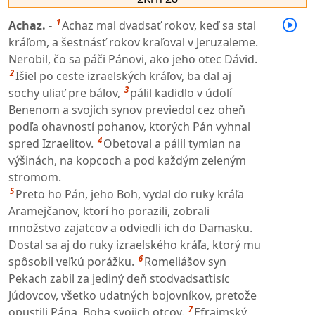
1
Achaz. -
Achaz mal dvadsať rokov, keď sa stal
kráľom, a šestnásť rokov kraľoval v Jeruzaleme.
Nerobil, čo sa páči Pánovi, ako jeho otec Dávid.
2
Išiel po ceste izraelských kráľov, ba dal aj
3
sochy uliať pre bálov,
pálil kadidlo v údolí
Benenom a svojich synov previedol cez oheň
podľa ohavností pohanov, ktorých Pán vyhnal
4
spred Izraelitov.
Obetoval a pálil tymian na
výšinách, na kopcoch a pod každým zeleným
stromom.
5
Preto ho Pán, jeho Boh, vydal do ruky kráľa
Aramejčanov, ktorí ho porazili, zobrali
množstvo zajatcov a odviedli ich do Damasku.
Dostal sa aj do ruky izraelského kráľa, ktorý mu
6
spôsobil veľkú porážku.
Romeliášov syn
Pekach zabil za jediný deň stodvadsaťtisíc
Júdovcov, všetko udatných bojovníkov, pretože
7
opustili Pána, Boha svojich otcov.
Efraimský