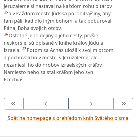
Jeruzaleme si nastaval na každom rohu oltárov
25
a v každom meste Júdska porobil výšiny, aby
tam pálil kadidlo iným bohom, a tak poburoval
Pána, Boha svojich otcov.
26
Ostatné jeho dejiny a jeho cesty, prvšie i
neskoršie, sú opísané v Knihe kráľov Júdu a
27
Izraela.
Potom sa Achaz uložil k svojim otcom
a pochovali ho v meste, v Jeruzaleme; ale
nezaniesli ho do hrobov izraelských kráľov.
Namiesto neho sa stal kráľom jeho syn
Ezechiáš.
Späť na homepage s prehľadom kníh Svätého písma.