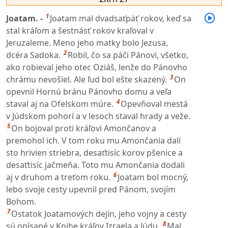
1
Joatam. -
Joatam mal dvadsaťpäť rokov, keď sa
stal kráľom a šestnásť rokov kraľoval v
Jeruzaleme. Meno jeho matky bolo Jezusa,
2
dcéra Sadoka.
Robil, čo sa páči Pánovi, všetko,
ako robieval jeho otec Oziáš, lenže do Pánovho
3
chrámu nevošiel. Ale ľud bol ešte skazený.
On
opevnil Hornú bránu Pánovho domu a veľa
4
staval aj na Ofelskom múre.
Opevňoval mestá
v Júdskom pohorí a v lesoch staval hrady a veže.
5
On bojoval proti kráľovi Amončanov a
premohol ich. V tom roku mu Amončania dali
sto hrivien striebra, desaťtisíc korov pšenice a
desaťtisíc jačmeňa. Toto mu Amončania dodali
6
aj v druhom a treťom roku.
Joatam bol mocný,
lebo svoje cesty upevnil pred Pánom, svojím
Bohom.
7
Ostatok Joatamových dejín, jeho vojny a cesty
8
sú opísané v Knihe kráľov Izraela a Júdu.
Mal