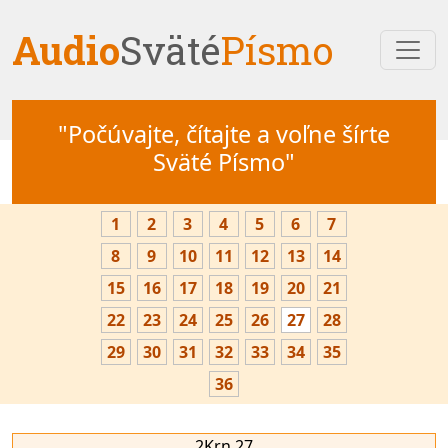
Audio
Sväté
Písmo
"Počúvajte, čítajte a voľne šírte
Sväté Písmo"
1
2
3
4
5
6
7
8
9
10
11
12
13
14
15
16
17
18
19
20
21
22
23
24
25
26
27
28
29
30
31
32
33
34
35
36
2Krn 27