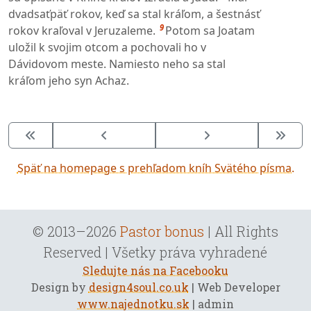
dvadsaťpäť rokov, keď sa stal kráľom, a šestnásť
9
rokov kraľoval v Jeruzaleme.
Potom sa Joatam
uložil k svojim otcom a pochovali ho v
Dávidovom meste. Namiesto neho sa stal
kráľom jeho syn Achaz.
Späť na homepage s prehľadom kníh Svätého písma.
© 2013–2026
Pastor bonus
| All Rights
Reserved | Všetky práva vyhradené
Sledujte nás na Facebooku
Design by
design4soul.co.uk
| Web Developer
www.najednotku.sk
| admin