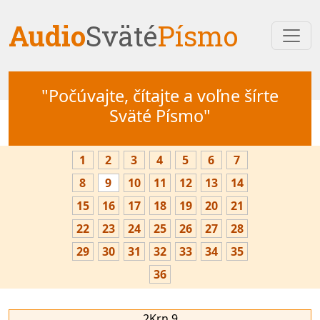
Audio
Sväté
Písmo
"Počúvajte, čítajte a voľne šírte
Sväté Písmo"
1
2
3
4
5
6
7
8
9
10
11
12
13
14
15
16
17
18
19
20
21
22
23
24
25
26
27
28
29
30
31
32
33
34
35
36
2Krn 9