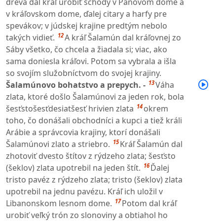
dreva dal kráľ urobiť schody v Pánovom dome a
v kráľovskom dome, ďalej citary a harfy pre
spevákov; v júdskej krajine predtým nebolo
12
takých vidieť.
A kráľ Šalamún dal kráľovnej zo
Sáby všetko, čo chcela a žiadala si; viac, ako
sama doniesla kráľovi. Potom sa vybrala a išla
so svojím služobníctvom do svojej krajiny.
13
Šalamúnovo bohatstvo a prepych. -
Váha
zlata, ktoré došlo Šalamúnovi za jeden rok, bola
14
šesťstošesťdesiatšesť hrivien zlata
okrem
toho, čo donášali obchodníci a kupci a tiež králi
Arábie a správcovia krajiny, ktorí donášali
15
Šalamúnovi zlato a striebro.
Kráľ Šalamún dal
zhotoviť dvesto štítov z rýdzeho zlata; šesťsto
16
(šeklov) zlata upotrebil na jeden štít.
Ďalej
tristo pavéz z rýdzeho zlata; tristo (šeklov) zlata
upotrebil na jednu pavézu. Kráľ ich uložil v
17
Libanonskom lesnom dome.
Potom dal kráľ
urobiť veľký trón zo slonoviny a obtiahol ho