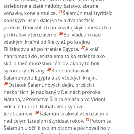
strieborné a zlaté nádoby, šatstvo, zbrane,
25
voňavky, kone a mulice.
Šalamún mal štyritisíc
konských jasieľ, ďalej vozy a dvanásťtisíc
jazdcov. Umiestil ich po vozatajských mestách a
26
pri kráľovi v Jeruzaleme.
Bol vládcom nad
všetkými kráľmi od Rieky až po krajinu
27
Filištíncov a až po hranice Egypta.
A kráľ
nahromadil do Jeruzalema toľko striebra ako
skál a také množstvo cédrov, akoby to boli
28
sykomory z Nížiny.
Kone obstarávali
Šalamúnovi z Egypta a zo všetkých krajín.
29
Ostatok Šalamúnových dejín, prvších i
neskorších, je napísaný v Dejinách proroka
Nátana, v Proroctve Šílana Ahiáša a vo Videní
vidca Jedu proti Nabatovmu synovi
30
Jeroboamovi.
Šalamún kraľoval v Jeruzaleme
31
nad celým Izraelom štyridsať rokov.
Potom sa
Šalamún uložil k svojim otcom a pochovali ho v