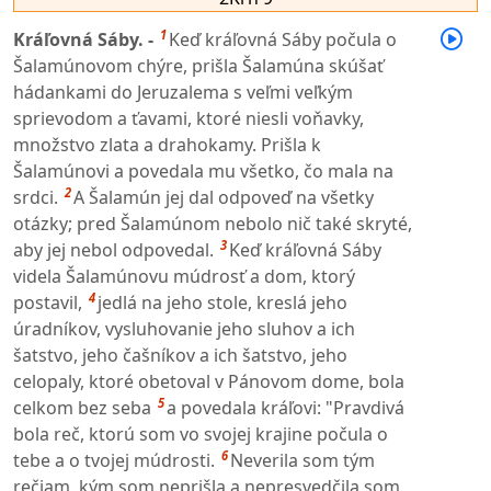
1
Kráľovná Sáby. -
Keď kráľovná Sáby počula o
Šalamúnovom chýre, prišla Šalamúna skúšať
hádankami do Jeruzalema s veľmi veľkým
sprievodom a ťavami, ktoré niesli voňavky,
množstvo zlata a drahokamy. Prišla k
Šalamúnovi a povedala mu všetko, čo mala na
2
srdci.
A Šalamún jej dal odpoveď na všetky
otázky; pred Šalamúnom nebolo nič také skryté,
3
aby jej nebol odpovedal.
Keď kráľovná Sáby
videla Šalamúnovu múdrosť a dom, ktorý
4
postavil,
jedlá na jeho stole, kreslá jeho
úradníkov, vysluhovanie jeho sluhov a ich
šatstvo, jeho čašníkov a ich šatstvo, jeho
celopaly, ktoré obetoval v Pánovom dome, bola
5
celkom bez seba
a povedala kráľovi: "Pravdivá
bola reč, ktorú som vo svojej krajine počula o
6
tebe a o tvojej múdrosti.
Neverila som tým
rečiam, kým som neprišla a nepresvedčila som