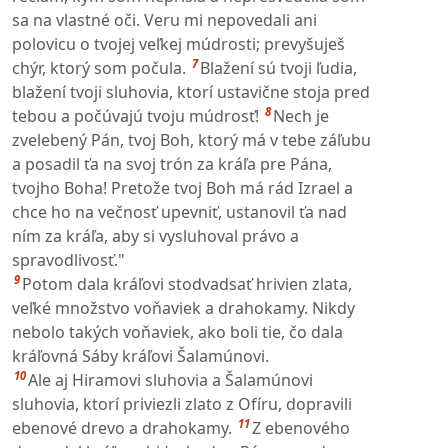
sa na vlastné oči. Veru mi nepovedali ani
polovicu o tvojej veľkej múdrosti; prevyšuješ
7
chýr, ktorý som počula.
Blažení sú tvoji ľudia,
blažení tvoji sluhovia, ktorí ustavične stoja pred
8
tebou a počúvajú tvoju múdrosť!
Nech je
zvelebený Pán, tvoj Boh, ktorý má v tebe záľubu
a posadil ťa na svoj trón za kráľa pre Pána,
tvojho Boha! Pretože tvoj Boh má rád Izrael a
chce ho na večnosť upevniť, ustanovil ťa nad
ním za kráľa, aby si vysluhoval právo a
spravodlivosť."
9
Potom dala kráľovi stodvadsať hrivien zlata,
veľké množstvo voňaviek a drahokamy. Nikdy
nebolo takých voňaviek, ako boli tie, čo dala
kráľovná Sáby kráľovi Šalamúnovi.
10
Ale aj Hiramovi sluhovia a Šalamúnovi
sluhovia, ktorí priviezli zlato z Ofíru, dopravili
11
ebenové drevo a drahokamy.
Z ebenového