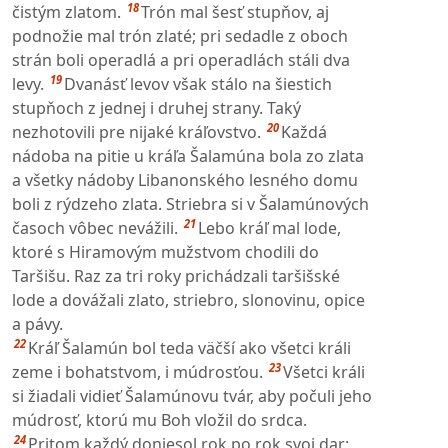
18
čistým zlatom.
Trón mal šesť stupňov, aj
podnožie mal trón zlaté; pri sedadle z oboch
strán boli operadlá a pri operadlách stáli dva
19
levy.
Dvanásť levov však stálo na šiestich
stupňoch z jednej i druhej strany. Taký
20
nezhotovili pre nijaké kráľovstvo.
Každá
nádoba na pitie u kráľa Šalamúna bola zo zlata
a všetky nádoby Libanonského lesného domu
boli z rýdzeho zlata. Striebra si v Šalamúnových
21
časoch vôbec nevážili.
Lebo kráľ mal lode,
ktoré s Hiramovým mužstvom chodili do
Taršišu. Raz za tri roky prichádzali taršišské
lode a dovážali zlato, striebro, slonovinu, opice
a pávy.
22
Kráľ Šalamún bol teda väčší ako všetci králi
23
zeme i bohatstvom, i múdrosťou.
Všetci králi
si žiadali vidieť Šalamúnovu tvár, aby počuli jeho
múdrosť, ktorú mu Boh vložil do srdca.
24
Pritom každý doniesol rok po rok svoj dar;