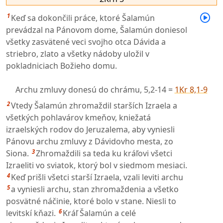
1
Keď sa dokončili práce, ktoré Šalamún
prevádzal na Pánovom dome, Šalamún doniesol
všetky zasvätené veci svojho otca Dávida a
striebro, zlato a všetky nádoby uložil v
pokladniciach Božieho domu.
Archu zmluvy donesú do chrámu,
5,2-14 =
1Kr 8,1-9
2
Vtedy Šalamún zhromaždil starších Izraela a
všetkých pohlavárov kmeňov, kniežatá
izraelských rodov do Jeruzalema, aby vyniesli
Pánovu archu zmluvy z Dávidovho mesta, zo
3
Siona.
Zhromaždili sa teda ku kráľovi všetci
Izraeliti vo sviatok, ktorý bol v siedmom mesiaci.
4
Keď prišli všetci starší Izraela, vzali leviti archu
5
a vyniesli archu, stan zhromaždenia a všetko
posvätné náčinie, ktoré bolo v stane. Niesli to
6
levitskí kňazi.
Kráľ Šalamún a celé