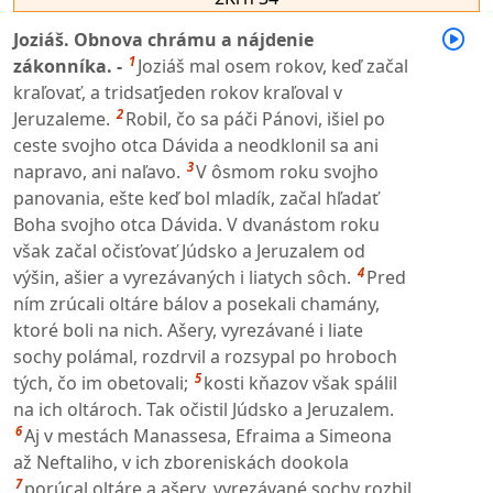
Joziáš. Obnova chrámu a nájdenie
1
zákonníka. -
Joziáš mal osem rokov, keď začal
kraľovať, a tridsaťjeden rokov kraľoval v
2
Jeruzaleme.
Robil, čo sa páči Pánovi, išiel po
ceste svojho otca Dávida a neodklonil sa ani
3
napravo, ani naľavo.
V ôsmom roku svojho
panovania, ešte keď bol mladík, začal hľadať
Boha svojho otca Dávida. V dvanástom roku
však začal očisťovať Júdsko a Jeruzalem od
4
výšin, ašier a vyrezávaných i liatych sôch.
Pred
ním zrúcali oltáre bálov a posekali chamány,
ktoré boli na nich. Ašery, vyrezávané i liate
sochy polámal, rozdrvil a rozsypal po hroboch
5
tých, čo im obetovali;
kosti kňazov však spálil
na ich oltároch. Tak očistil Júdsko a Jeruzalem.
6
Aj v mestách Manassesa, Efraima a Simeona
až Neftaliho, v ich zboreniskách dookola
7
porúcal oltáre a ašery, vyrezávané sochy rozbil