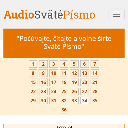
Audio
Sväté
Písmo
"Počúvajte, čítajte a voľne šírte
Sväté Písmo"
1
2
3
4
5
6
7
8
9
10
11
12
13
14
15
16
17
18
19
20
21
22
23
24
25
26
27
28
29
30
31
32
33
34
35
36
2Krn 34