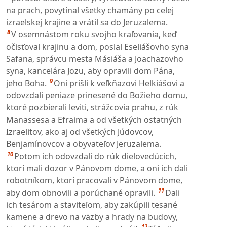
na prach, povytínal všetky chamány po celej
izraelskej krajine a vrátil sa do Jeruzalema.
8
V osemnástom roku svojho kraľovania, keď
očisťoval krajinu a dom, poslal Eseliášovho syna
Safana, správcu mesta Másiáša a Joachazovho
syna, kancelára Jozu, aby opravili dom Pána,
9
jeho Boha.
Oni prišli k veľkňazovi Helkiášovi a
odovzdali peniaze prinesené do Božieho domu,
ktoré pozbierali leviti, strážcovia prahu, z rúk
Manassesa a Efraima a od všetkých ostatných
Izraelitov, ako aj od všetkých Júdovcov,
Benjamínovcov a obyvateľov Jeruzalema.
10
Potom ich odovzdali do rúk dielovedúcich,
ktorí mali dozor v Pánovom dome, a oni ich dali
robotníkom, ktorí pracovali v Pánovom dome,
11
aby dom obnovili a porúchané opravili.
Dali
ich tesárom a staviteľom, aby zakúpili tesané
kamene a drevo na väzby a hrady na budovy,
12