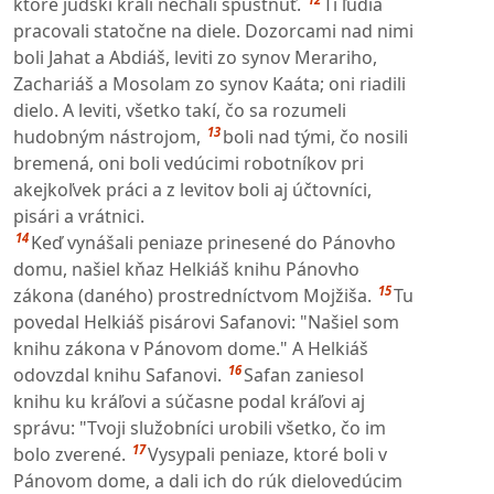
ktoré júdski králi nechali spustnúť.
Tí ľudia
pracovali statočne na diele. Dozorcami nad nimi
boli Jahat a Abdiáš, leviti zo synov Merariho,
Zachariáš a Mosolam zo synov Kaáta; oni riadili
dielo. A leviti, všetko takí, čo sa rozumeli
13
hudobným nástrojom,
boli nad tými, čo nosili
bremená, oni boli vedúcimi robotníkov pri
akejkoľvek práci a z levitov boli aj účtovníci,
pisári a vrátnici.
14
Keď vynášali peniaze prinesené do Pánovho
domu, našiel kňaz Helkiáš knihu Pánovho
15
zákona (daného) prostredníctvom Mojžiša.
Tu
povedal Helkiáš pisárovi Safanovi: "Našiel som
knihu zákona v Pánovom dome." A Helkiáš
16
odovzdal knihu Safanovi.
Safan zaniesol
knihu ku kráľovi a súčasne podal kráľovi aj
správu: "Tvoji služobníci urobili všetko, čo im
17
bolo zverené.
Vysypali peniaze, ktoré boli v
Pánovom dome, a dali ich do rúk dielovedúcim