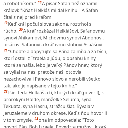
18
a robotníkom."
A pisár Safan tiež oznámil
kráľovi: "Kňaz Helkiáš mi dal knihu." A Safan
čítal z nej pred kráľom.
19
Keď kráľ počul slová zákona, roztrhol si
20
rúcho.
A kráľ rozkázal Helkiášovi, Safanovmu
synovi Ahikamovi, Michovmu synovi Abdonovi,
pisárovi Safanovi a kráľovmu sluhovi Asaášovi:
21
"Choďte a dopytujte sa Pána za mňa a za tých,
ktorí ostali z Izraela a Júdu, o obsahu knihy,
ktorá sa našla, lebo je veľký Pánov hnev, ktorý
sa vylial na nás, pretože naši otcovia
nezachovávali Pánovo slovo a nerobili všetko
tak, ako je napísané v tejto knihe."
22
Išiel teda Helkiáš a tí, ktorých kráľ (poveril), k
prorokyni Holde, manželke Seluma, syna
Tekuata, syna Hasru, strážcu šiat. Bývala v
Jeruzaleme v druhom okrese. Keď s ňou hovorili
23
v tom zmysle,
ona im odpovedala: "Toto
hovorí Pán, Boh Izraela: Povedzte mužovi, ktorý