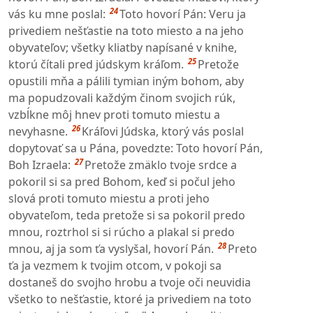
24
vás ku mne poslal:
Toto hovorí Pán: Veru ja
privediem nešťastie na toto miesto a na jeho
obyvateľov; všetky kliatby napísané v knihe,
25
ktorú čítali pred júdskym kráľom.
Pretože
opustili mňa a pálili tymian iným bohom, aby
ma popudzovali každým činom svojich rúk,
vzbĺkne môj hnev proti tomuto miestu a
26
nevyhasne.
Kráľovi Júdska, ktorý vás poslal
dopytovať sa u Pána, povedzte: Toto hovorí Pán,
27
Boh Izraela:
Pretože zmäklo tvoje srdce a
pokoril si sa pred Bohom, keď si počul jeho
slová proti tomuto miestu a proti jeho
obyvateľom, teda pretože si sa pokoril predo
mnou, roztrhol si si rúcho a plakal si predo
28
mnou, aj ja som ťa vyslyšal, hovorí Pán.
Preto
ťa ja vezmem k tvojim otcom, v pokoji sa
dostaneš do svojho hrobu a tvoje oči neuvidia
všetko to nešťastie, ktoré ja privediem na toto