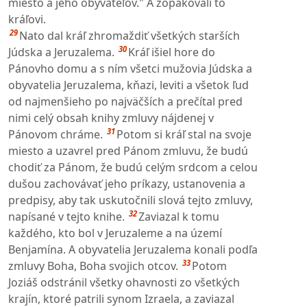
miesto a jeho obyvateľov." A zopakovali to
kráľovi.
29
Nato dal kráľ zhromaždiť všetkých starších
30
Júdska a Jeruzalema.
Kráľ išiel hore do
Pánovho domu a s ním všetci mužovia Júdska a
obyvatelia Jeruzalema, kňazi, leviti a všetok ľud
od najmenšieho po najväčších a prečítal pred
nimi celý obsah knihy zmluvy nájdenej v
31
Pánovom chráme.
Potom si kráľ stal na svoje
miesto a uzavrel pred Pánom zmluvu, že budú
chodiť za Pánom, že budú celým srdcom a celou
dušou zachovávať jeho príkazy, ustanovenia a
predpisy, aby tak uskutočnili slová tejto zmluvy,
32
napísané v tejto knihe.
Zaviazal k tomu
každého, kto bol v Jeruzaleme a na území
Benjamína. A obyvatelia Jeruzalema konali podľa
33
zmluvy Boha, Boha svojich otcov.
Potom
Joziáš odstránil všetky ohavnosti zo všetkých
krajín, ktoré patrili synom Izraela, a zaviazal