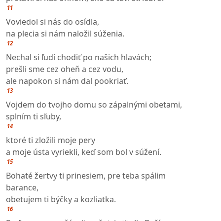
11
Voviedol si nás do osídla,
na plecia si nám naložil súženia.
12
Nechal si ľudí chodiť po našich hlavách;
prešli sme cez oheň a cez vodu,
ale napokon si nám dal pookriať.
13
Vojdem do tvojho domu so zápalnými obetami,
splním ti sľuby,
14
ktoré ti zložili moje pery
a moje ústa vyriekli, keď som bol v súžení.
15
Bohaté žertvy ti prinesiem, pre teba spálim
barance,
obetujem ti býčky a kozliatka.
16