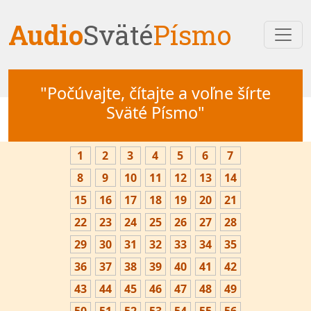
Audio
Sväté
Písmo
"Počúvajte, čítajte a voľne šírte
Sväté Písmo"
1
2
3
4
5
6
7
8
9
10
11
12
13
14
15
16
17
18
19
20
21
22
23
24
25
26
27
28
29
30
31
32
33
34
35
36
37
38
39
40
41
42
43
44
45
46
47
48
49