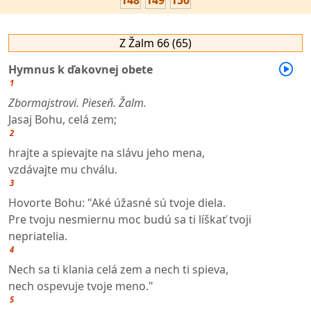
148
149
150
Z Žalm 66 (65)
Hymnus k ďakovnej obete
1
Zbormajstrovi. Pieseň. Žalm.
Jasaj Bohu, celá zem;
2
hrajte a spievajte na slávu jeho mena,
vzdávajte mu chválu.
3
Hovorte Bohu: "Aké úžasné sú tvoje diela.
Pre tvoju nesmiernu moc budú sa ti líškať tvoji
nepriatelia.
4
Nech sa ti klania celá zem a nech ti spieva,
nech ospevuje tvoje meno."
5