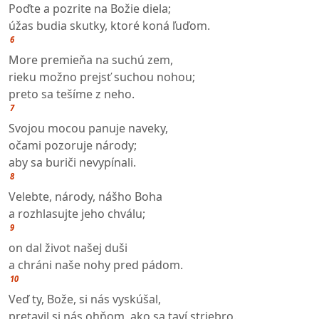
Poďte a pozrite na Božie diela;
úžas budia skutky, ktoré koná ľuďom.
6
More premieňa na suchú zem,
rieku možno prejsť suchou nohou;
preto sa tešíme z neho.
7
Svojou mocou panuje naveky,
očami pozoruje národy;
aby sa buriči nevypínali.
8
Velebte, národy, nášho Boha
a rozhlasujte jeho chválu;
9
on dal život našej duši
a chráni naše nohy pred pádom.
10
Veď ty, Bože, si nás vyskúšal,
pretavil si nás ohňom, ako sa taví striebro.