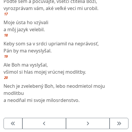
Poďte sem a počúvajte, všetci ctitelia Boží,
vyrozprávam vám, aké veľké veci mi urobil.
17
Moje ústa ho vzývali
a môj jazyk velebil.
18
Keby som sa v srdci upriamil na neprávosť,
Pán by ma nevyslyšal.
19
Ale Boh ma vyslyšal,
všimol si hlas mojej vrúcnej modlitby.
20
Nech je zvelebený Boh, lebo neodmietol moju
modlitbu
a neodňal mi svoje milosrdenstvo.