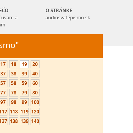
EČO
O STRÁNKE
čúvam a
audiosvätépísmo.sk
tam
Písmo"
17
18
19
20
37
38
39
40
57
58
59
60
77
78
79
80
97
98
99
100
117
118
119
120
137
138
139
140