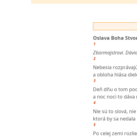
Oslava Boha Stvor
1
Zbormajstrovi. Dávi
2
Nebesia rozprávajú
a obloha hlása diel
3
Deň dňu o tom po
a noc noci to dáva
4
Nie sú to slová, nie 
ktorá by sa nedala
5
Po celej zemi rozli