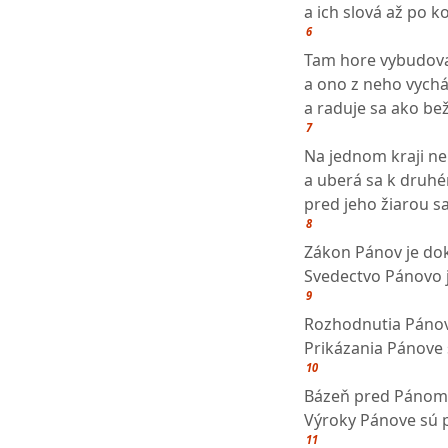
a ich slová až po k
6
Tam hore vybudova
a ono z neho vychá
a raduje sa ako be
7
Na jednom kraji ne
a uberá sa k druh
pred jeho žiarou s
8
Zákon Pánov je dok
Svedectvo Pánovo 
9
Rozhodnutia Pánov
Prikázania Pánove s
10
Bázeň pred Pánom j
Výroky Pánove sú p
11