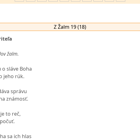
Z Žalm 19 (18)
iteľa
dov žalm.
 o sláve Boha
o jeho rúk.
dáva správu
 na známosť.
je to reč,
 počuť.
eha sa ich hlas