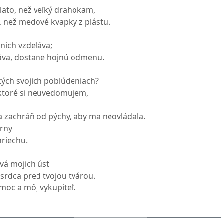
zlato, než veľký drahokam,
, než medové kvapky z plástu.
 nich vzdeláva;
váva, dostane hojnú odmenu.
tkých svojich poblúdeniach?
 ktoré si neuvedomujem,
a zachráň od pýchy, aby ma neovládala.
rny
hriechu.
ová mojich úst
 srdca pred tvojou tvárou.
omoc a môj vykupiteľ.