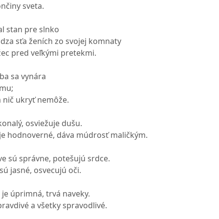
ončiny sveta.
l stan pre slnko
dza sťa ženích zo svojej komnaty
žec pred veľkými pretekmi.
ba sa vynára
ému;
a nič ukryť nemôže.
onalý, osviežuje dušu.
je hodnoverné, dáva múdrosť maličkým.
e sú správne, potešujú srdce.
ú jasné, osvecujú oči.
e úprimná, trvá naveky.
ravdivé a všetky spravodlivé.