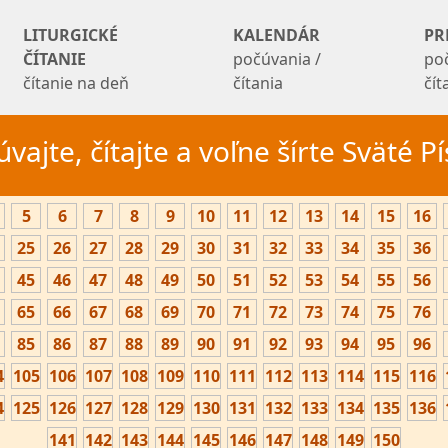
LITURGICKÉ
KALENDÁR
PR
ČÍTANIE
počúvania /
po
čítanie na deň
čítania
čí
vajte, čítajte a voľne šírte Sväté 
5
6
7
8
9
10
11
12
13
14
15
16
25
26
27
28
29
30
31
32
33
34
35
36
45
46
47
48
49
50
51
52
53
54
55
56
65
66
67
68
69
70
71
72
73
74
75
76
85
86
87
88
89
90
91
92
93
94
95
96
4
105
106
107
108
109
110
111
112
113
114
115
116
4
125
126
127
128
129
130
131
132
133
134
135
136
141
142
143
144
145
146
147
148
149
150