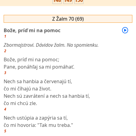
148
149
150
Z Žalm 70 (69)
Bože, príď mi na pomoc
1
Zbormajstrovi. Dávidov žalm. Na spomienku.
2
Bože, príď mi na pomoc;
Pane, ponáhľaj sa mi pomáhať.
3
Nech sa hanbia a červenajú tí,
čo mi číhajú na život.
Nech sú zavrátení a nech sa hanbia tí,
čo mi chcú zle.
4
Nech ustúpia a zapýria sa tí,
čo mi hovoria: "Tak mu treba."
5