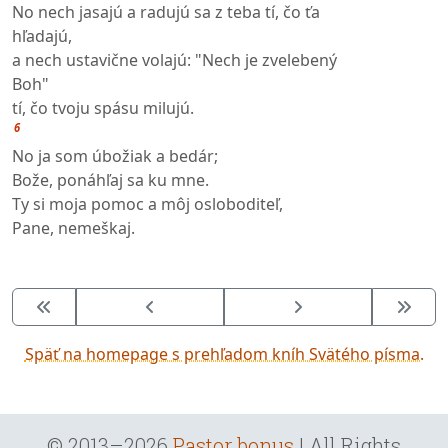
No nech jasajú a radujú sa z teba tí, čo ťa
hľadajú,
a nech ustavične volajú: "Nech je zvelebený
Boh"
tí, čo tvoju spásu milujú.
6
No ja som úbožiak a bedár;
Bože, ponáhľaj sa ku mne.
Ty si moja pomoc a môj osloboditeľ,
Pane, nemeškaj.
Späť na homepage s prehľadom kníh Svätého písma.
© 2013–2026
Pastor bonus
| All Rights