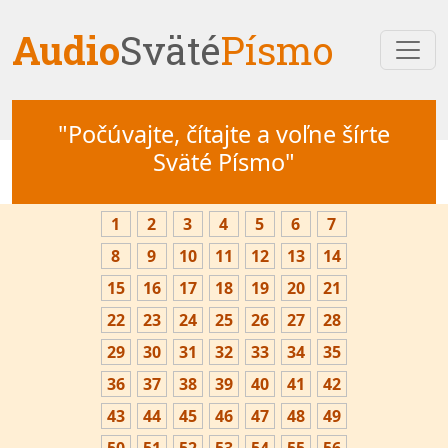
Audio
Sväté
Písmo
"Počúvajte, čítajte a voľne šírte
Sväté Písmo"
1
2
3
4
5
6
7
8
9
10
11
12
13
14
15
16
17
18
19
20
21
22
23
24
25
26
27
28
29
30
31
32
33
34
35
36
37
38
39
40
41
42
43
44
45
46
47
48
49