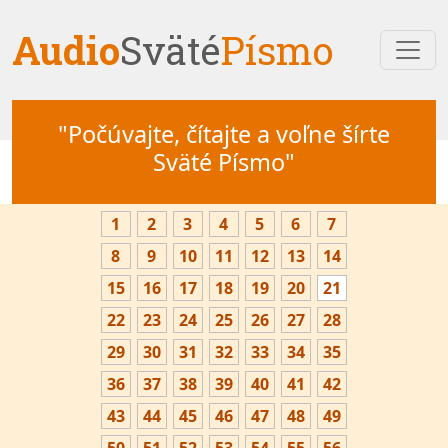
Audio
Sväté
Písmo
"Počúvajte, čítajte a voľne šírte
Sväté Písmo"
1
2
3
4
5
6
7
8
9
10
11
12
13
14
15
16
17
18
19
20
21
22
23
24
25
26
27
28
29
30
31
32
33
34
35
36
37
38
39
40
41
42
43
44
45
46
47
48
49