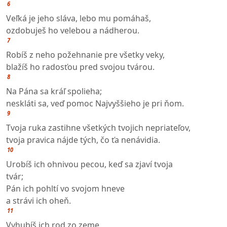
6
Veľká je jeho sláva, lebo mu pomáhaš,
ozdobuješ ho velebou a nádherou.
7
Robíš z neho požehnanie pre všetky veky,
blažíš ho radosťou pred svojou tvárou.
8
Na Pána sa kráľ spolieha;
neskláti sa, veď pomoc Najvyššieho je pri ňom.
9
Tvoja ruka zastihne všetkých tvojich nepriateľov,
tvoja pravica nájde tých, čo ťa nenávidia.
10
Urobíš ich ohnivou pecou, keď sa zjaví tvoja
tvár;
Pán ich pohltí vo svojom hneve
a strávi ich oheň.
11
Vyhubíš ich rod zo zeme