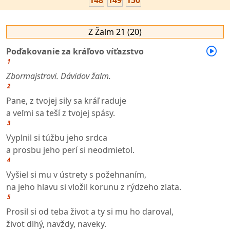
148
149
150
Z Žalm 21 (20)
Poďakovanie za kráľovo víťazstvo
1
Zbormajstrovi. Dávidov žalm.
2
Pane, z tvojej sily sa kráľ raduje
a veľmi sa teší z tvojej spásy.
3
Vyplnil si túžbu jeho srdca
a prosbu jeho perí si neodmietol.
4
Vyšiel si mu v ústrety s požehnaním,
na jeho hlavu si vložil korunu z rýdzeho zlata.
5
Prosil si od teba život a ty si mu ho daroval,
život dlhý, navždy, naveky.