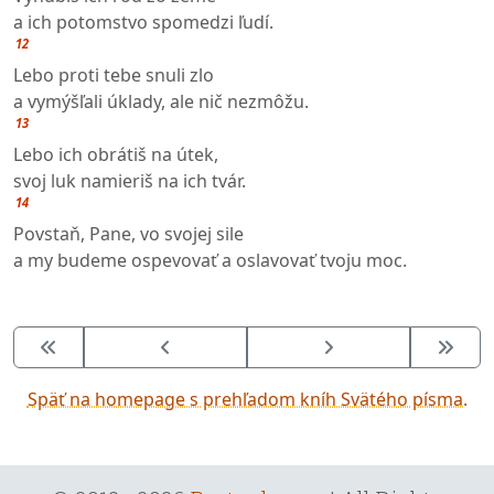
a ich potomstvo spomedzi ľudí.
12
Lebo proti tebe snuli zlo
a vymýšľali úklady, ale nič nezmôžu.
13
Lebo ich obrátiš na útek,
svoj luk namieriš na ich tvár.
14
Povstaň, Pane, vo svojej sile
a my budeme ospevovať a oslavovať tvoju moc.
Späť na homepage s prehľadom kníh Svätého písma.