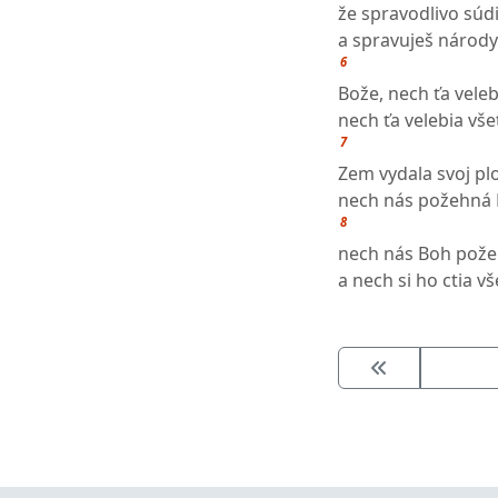
že spravodlivo súdi
a spravuješ národy
6
Bože, nech ťa veleb
nech ťa velebia vše
7
Zem vydala svoj pl
nech nás požehná 
8
nech nás Boh pož
a nech si ho ctia v