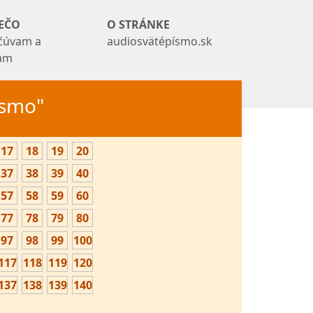
EČO
O STRÁNKE
čúvam a
audiosvätépísmo.sk
tam
Písmo"
17
18
19
20
37
38
39
40
57
58
59
60
77
78
79
80
97
98
99
100
117
118
119
120
137
138
139
140