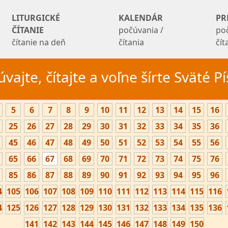
LITURGICKÉ
KALENDÁR
PR
ČÍTANIE
počúvania /
po
čítanie na deň
čítania
čí
vajte, čítajte a voľne šírte Sväté 
5
6
7
8
9
10
11
12
13
14
15
16
25
26
27
28
29
30
31
32
33
34
35
36
45
46
47
48
49
50
51
52
53
54
55
56
65
66
67
68
69
70
71
72
73
74
75
76
85
86
87
88
89
90
91
92
93
94
95
96
4
105
106
107
108
109
110
111
112
113
114
115
116
4
125
126
127
128
129
130
131
132
133
134
135
136
141
142
143
144
145
146
147
148
149
150