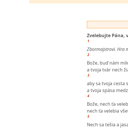
Zvelebujte Pána, 
1
Zbormajstrovi. Hra n
2
Bože, buď nám milo
a tvoja tvár nech ž
3
aby sa tvoja cesta
a tvoja spása medz
4
Bože, nech ťa veleb
nech ťa velebia vše
5
Nech sa tešia a jas