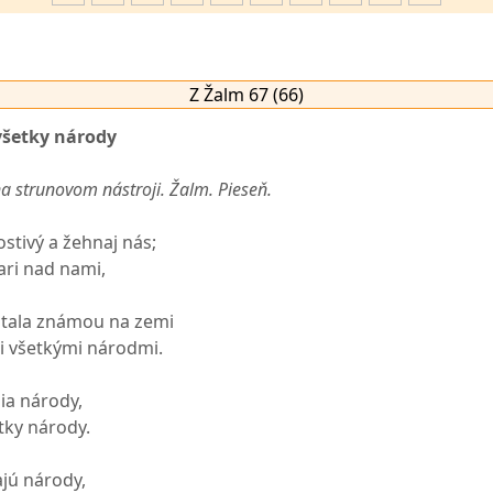
Z Žalm 67 (66)
všetky národy
a strunovom nástroji. Žalm. Pieseň.
stivý a žehnaj nás;
iari nad nami,
 stala známou na zemi
i všetkými národmi.
ia národy,
tky národy.
ajú národy,