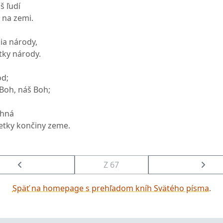
š ľudí
 na zemi.
ia národy,
tky národy.
od;
Boh, náš Boh;
ehná
šetky končiny zeme.
Z 67
Späť na homepage s prehľadom kníh Svätého písma.