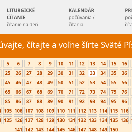
LITURGICKÉ
KALENDÁR
PR
ČÍTANIE
počúvania /
po
čítanie na deň
čítania
čí
vajte, čítajte a voľne šírte Sväté 
5
6
7
8
9
10
11
12
13
14
15
16
25
26
27
28
29
30
31
32
33
34
35
36
45
46
47
48
49
50
51
52
53
54
55
56
65
66
67
68
69
70
71
72
73
74
75
76
85
86
87
88
89
90
91
92
93
94
95
96
4
105
106
107
108
109
110
111
112
113
114
115
116
4
125
126
127
128
129
130
131
132
133
134
135
136
141
142
143
144
145
146
147
148
149
150