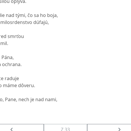
silou oplýva.
ie nad tými, čo sa ho boja,
o milosrdenstvo dúfajú,
pred smrťou
mil.
 Pána,
a ochrana.
ce raduje
no máme dôveru.
o, Pane, nech je nad nami,
.
Z 33