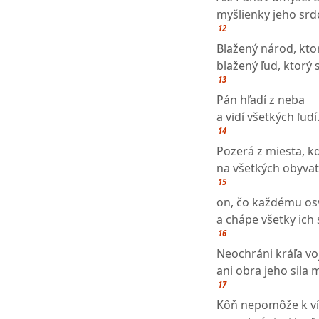
myšlienky jeho srd
12
Blažený národ, kt
blažený ľud, ktorý s
13
Pán hľadí z neba
a vidí všetkých ľudí
14
Pozerá z miesta, k
na všetkých obyvat
15
on, čo každému osv
a chápe všetky ich 
16
Neochráni kráľa vo
ani obra jeho sila
17
Kôň nepomôže k ví