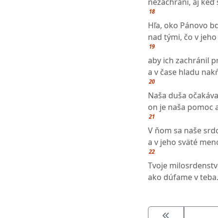
nezachráni, aj keď 
18
Hľa, oko Pánovo bd
nad tými, čo v jeh
19
aby ich zachránil 
a v čase hladu nakŕ
20
Naša duša očakáva
on je naša pomoc 
21
V ňom sa naše srd
a v jeho sväté me
22
Tvoje milosrdenstv
ako dúfame v teba