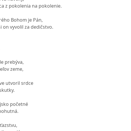
ca z pokolenia na pokolenie.
orého Bohom je Pán,
i on vyvolil za dedičstvo.
.
de prebýva,
eľov zeme,
e utvoril srdce
skutky.
jsko početné
 mohutná.
ťazstvu,