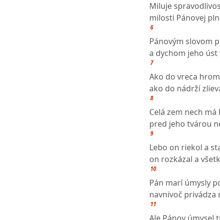
Miluje spravodlivos
milosti Pánovej pln
6
Pánovým slovom po
a dychom jeho úst v
7
Ako do vreca hrom
ako do nádrží zliev
8
Celá zem nech má
pred jeho tvárou ne
9
Lebo on riekol a sta
on rozkázal a všet
10
Pán marí úmysly p
navnivoč privádza 
11
Ale Pánov úmysel t