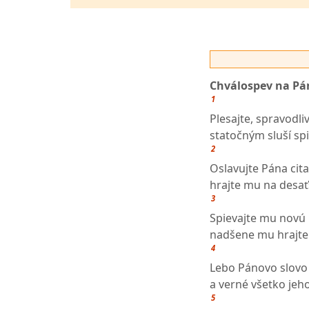
Chválospev na Pá
1
Plesajte, spravodliv
statočným sluší spi
2
Oslavujte Pána cit
hrajte mu na desať
3
Spievajte mu novú 
nadšene mu hrajte a
4
Lebo Pánovo slovo 
a verné všetko jeh
5