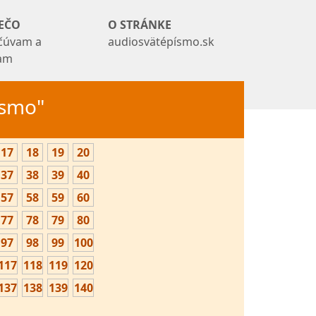
EČO
O STRÁNKE
čúvam a
audiosvätépísmo.sk
tam
Písmo"
17
18
19
20
37
38
39
40
57
58
59
60
77
78
79
80
97
98
99
100
117
118
119
120
137
138
139
140