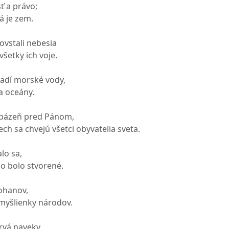
ť a právo;
á je zem.
vstali nebesia
šetky ich voje.
adí morské vody,
a oceány.
 bázeň pred Pánom,
ch sa chvejú všetci obyvatelia sveta.
lo sa,
ko bolo stvorené.
ohanov,
myšlienky národov.
rvá naveky,