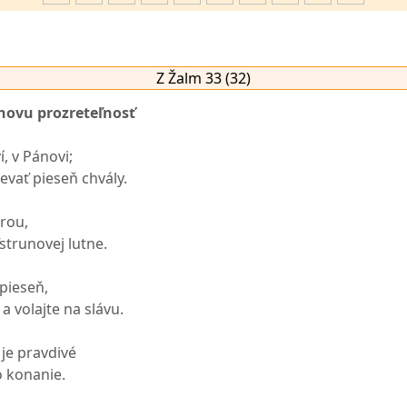
Z Žalm 33 (32)
novu prozreteľnosť
í, v Pánovi;
evať pieseň chvály.
arou,
strunovej lutne.
pieseň,
 volajte na slávu.
je pravdivé
o konanie.