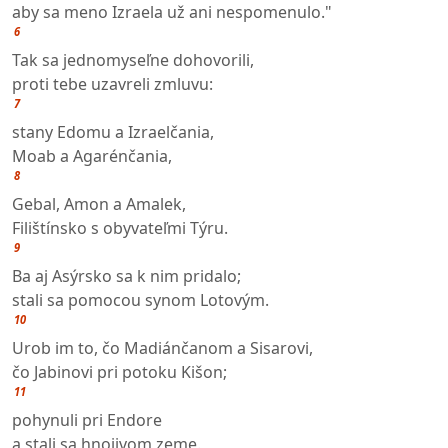
aby sa meno Izraela už ani nespomenulo."
6
Tak sa jednomyseľne dohovorili,
proti tebe uzavreli zmluvu:
7
stany Edomu a Izraelčania,
Moab a Agarénčania,
8
Gebal, Amon a Amalek,
Filištínsko s obyvateľmi Týru.
9
Ba aj Asýrsko sa k nim pridalo;
stali sa pomocou synom Lotovým.
10
Urob im to, čo Madiánčanom a Sisarovi,
čo Jabinovi pri potoku Kišon;
11
pohynuli pri Endore
a stali sa hnojivom zeme.