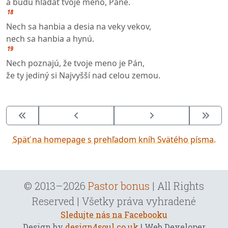
a budú hľadať tvoje meno, Pane.
18
Nech sa hanbia a desia na veky vekov,
nech sa hanbia a hynú.
19
Nech poznajú, že tvoje meno je Pán,
že ty jediný si Najvyšší nad celou zemou.
Späť na homepage s prehľadom kníh Svätého písma.
© 2013–2026
Pastor bonus
| All Rights
Reserved | Všetky práva vyhradené
Sledujte nás na Facebooku
Design by
design4soul.co.uk
| Web Developer