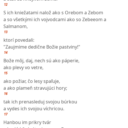
12
S ich kniežatami nalož ako s Orebom a Zebom
a so všetkými ich vojvodcami ako so Zebeeom a
Salmanom,
13
ktorí povedali:
"Zaujmime dedične Božie pastviny!"
14
Bože môj, daj, nech sú ako páperie,
ako plevy vo vetre,
15
ako požiar, čo lesy spaľuje,
a ako plameň stravujúci hory;
16
tak ich prenasleduj svojou búrkou
a vydes ich svojou víchricou.
17
Hanbou im prikry tvár