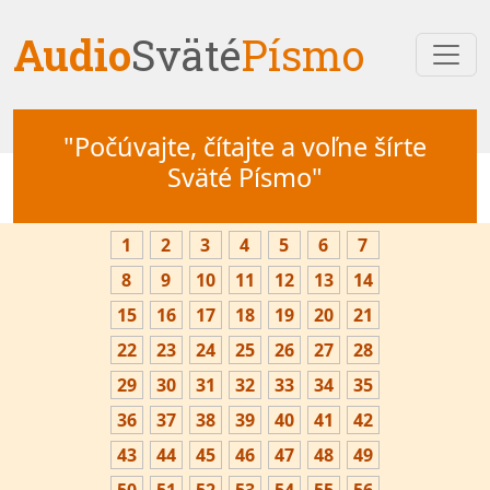
Audio
Sväté
Písmo
"Počúvajte, čítajte a voľne šírte
Sväté Písmo"
1
2
3
4
5
6
7
8
9
10
11
12
13
14
15
16
17
18
19
20
21
22
23
24
25
26
27
28
29
30
31
32
33
34
35
36
37
38
39
40
41
42
43
44
45
46
47
48
49