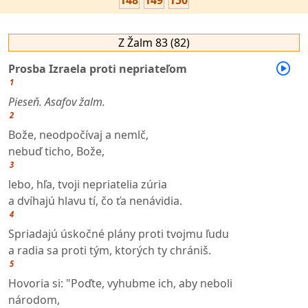
148
149
150
Z Žalm 83 (82)
Prosba Izraela proti nepriateľom
1
Pieseň. Asafov žalm.
2
Bože, neodpočívaj a nemlč,
nebuď ticho, Bože,
3
lebo, hľa, tvoji nepriatelia zúria
a dvíhajú hlavu tí, čo ťa nenávidia.
4
Spriadajú úskočné plány proti tvojmu ľudu
a radia sa proti tým, ktorých ty chrániš.
5
Hovoria si: "Poďte, vyhubme ich, aby neboli
národom,