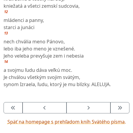
kniežatá a všetci zemskí sudcovia,
12
mládenci a panny,
starci a junáci
13
nech chvália meno Pánovo,
lebo iba jeho meno je vznešené.
Jeho veleba prevyšuje zem i nebesia
14
a svojmu ľudu dáva veľkú moc.
Je chválou všetkým svojim svätým,
synom Izraela, ľudu, ktorý je mu blízky. ALELUJA.
Späť na homepage s prehľadom kníh Svätého písma.