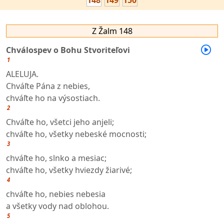
148
149
150
Z Žalm 148
Chválospev o Bohu Stvoriteľovi
1
ALELUJA.
Chváľte Pána z nebies,
chváľte ho na výsostiach.
2
Chváľte ho, všetci jeho anjeli;
chváľte ho, všetky nebeské mocnosti;
3
chváľte ho, slnko a mesiac;
chváľte ho, všetky hviezdy žiarivé;
4
chváľte ho, nebies nebesia
a všetky vody nad oblohou.
5