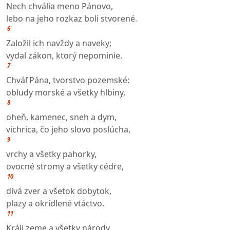
Nech chvália meno Pánovo,
lebo na jeho rozkaz boli stvorené.
6
Založil ich navždy a naveky;
vydal zákon, ktorý nepominie.
7
Chváľ Pána, tvorstvo pozemské:
obludy morské a všetky hlbiny,
8
oheň, kamenec, sneh a dym,
víchrica, čo jeho slovo poslúcha,
9
vrchy a všetky pahorky,
ovocné stromy a všetky cédre,
10
divá zver a všetok dobytok,
plazy a okrídlené vtáctvo.
11
Králi zeme a všetky národy,