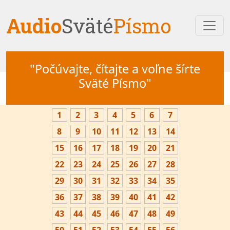
Audio
Sväté
Písmo
"Počúvajte, čítajte a voľne šírte
Sväté Písmo"
1
2
3
4
5
6
7
8
9
10
11
12
13
14
15
16
17
18
19
20
21
22
23
24
25
26
27
28
29
30
31
32
33
34
35
36
37
38
39
40
41
42
43
44
45
46
47
48
49