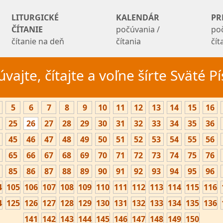
LITURGICKÉ
KALENDÁR
PR
ČÍTANIE
počúvania /
po
čítanie na deň
čítania
čí
vajte, čítajte a voľne šírte Sväté 
5
6
7
8
9
10
11
12
13
14
15
16
25
26
27
28
29
30
31
32
33
34
35
36
45
46
47
48
49
50
51
52
53
54
55
56
65
66
67
68
69
70
71
72
73
74
75
76
85
86
87
88
89
90
91
92
93
94
95
96
4
105
106
107
108
109
110
111
112
113
114
115
116
4
125
126
127
128
129
130
131
132
133
134
135
136
141
142
143
144
145
146
147
148
149
150