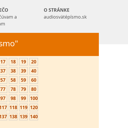
EČO
O STRÁNKE
čúvam a
audiosvätépísmo.sk
tam
Písmo"
17
18
19
20
37
38
39
40
57
58
59
60
77
78
79
80
97
98
99
100
117
118
119
120
137
138
139
140