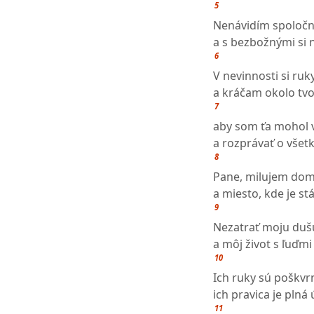
5
Nenávidím spoločn
a s bezbožnými si
6
V nevinnosti si ru
a kráčam okolo tvo
7
aby som ťa mohol v
a rozprávať o všet
8
Pane, milujem dom
a miesto, kde je stá
9
Nezatrať moju dušu
a môj život s ľuďmi
10
Ich ruky sú poškvr
ich pravica je plná 
11