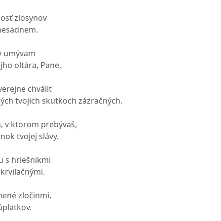
osť zlosynov
 nesadnem.
ky umývam
jho oltára, Pane,
erejne chváliť
kých tvojich skutkoch zázračných.
, v ktorom prebývaš,
nok tvojej slávy.
 s hriešnikmi
 krvilačnými.
nené zločinmi,
úplatkov.