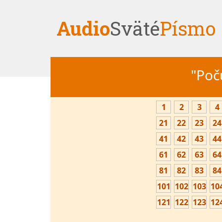
Audio
Sväté
Písmo
"Počú
1
2
3
4
21
22
23
24
41
42
43
44
61
62
63
64
81
82
83
84
101
102
103
10
121
122
123
12