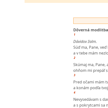
Dôverná modlitb
1
Dávidov žalm.
Súď ma, Pane, veď 
a v tebe mám nezl
2
Skúmaj ma, Pane, a
ohňom mi prepáľ sr
3
Pred očami mám t
a konám podľa tvoj
4
Nevysedávam s da
a s pokrytcami sa