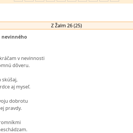
Z Žalm 26 (25)
a nevinného
kráčam v nevinnosti
omnú dôveru.
 skúšaj,
dce aj myseľ.
voju dobrotu
ej pravdy.
romníkmi
 neschádzam.