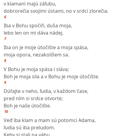
v klamaní majú záľubu,
dobrorečia svojimi ústami, no v srdci zlorečia.
6
Iba v Bohu spočiň, duša moja,
lebo len on mi dáva nádej.
7
Iba on je moje útočište a moja spása,
moja opora, nezakolíšem sa.
8
V Bohu je moja spása i sláva;
Boh je moja sila a v Bohu je moje útočište.
9
Dúfajte v neho, ľudia, v každom čase,
pred ním si srdce otvorte;
Boh je naše útočište.
10
Veď iba klam a mam sú potomci Adama,
ľudia sú iba preludom.
Keby si stali na váhu,