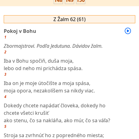
148
149
150
Z Žalm 62 (61)
Pokoj v Bohu
1
Zbormajstrovi. Podľa Jedutuna. Dávidov žalm.
2
Iba v Bohu spočiň, duša moja,
lebo od neho mi prichádza spása.
3
Iba on je moje útočište a moja spása,
moja opora, nezakolíšem sa nikdy viac.
4
Dokedy chcete napádať človeka, dokedy ho
chcete všetci krušiť
ako stenu, čo sa nakláňa, ako múr, čo sa váľa?
5
Stroja sa zvrhnúť ho z popredného miesta;