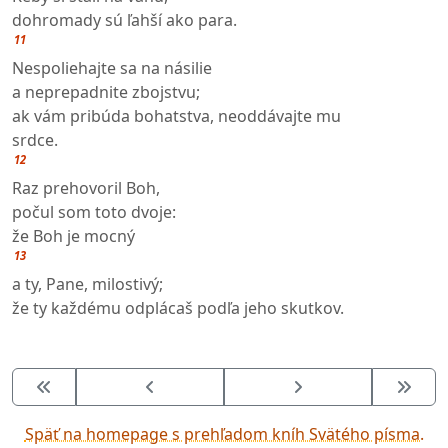
dohromady sú ľahší ako para.
11
Nespoliehajte sa na násilie
a neprepadnite zbojstvu;
ak vám pribúda bohatstva, neoddávajte mu
srdce.
12
Raz prehovoril Boh,
počul som toto dvoje:
že Boh je mocný
13
a ty, Pane, milostivý;
že ty každému odplácaš podľa jeho skutkov.
Späť na homepage s prehľadom kníh Svätého písma.