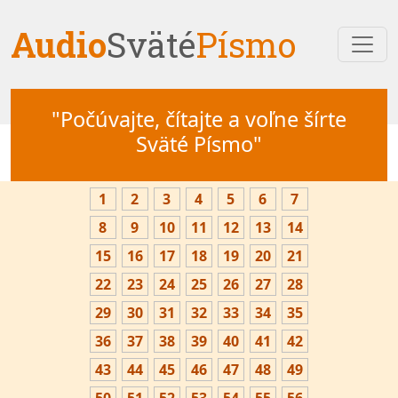
Audio
Sväté
Písmo
"Počúvajte, čítajte a voľne šírte
Sväté Písmo"
1
2
3
4
5
6
7
8
9
10
11
12
13
14
15
16
17
18
19
20
21
22
23
24
25
26
27
28
29
30
31
32
33
34
35
36
37
38
39
40
41
42
43
44
45
46
47
48
49