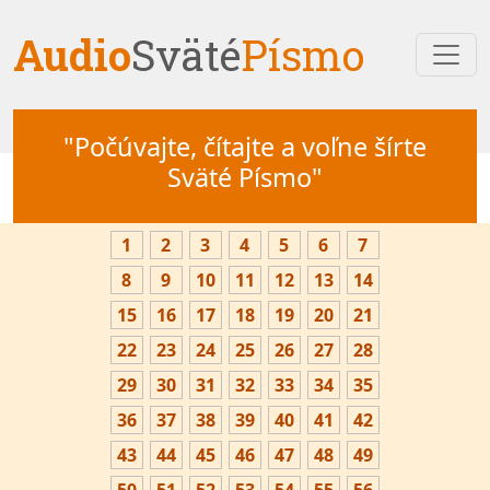
Audio
Sväté
Písmo
"Počúvajte, čítajte a voľne šírte
Sväté Písmo"
1
2
3
4
5
6
7
8
9
10
11
12
13
14
15
16
17
18
19
20
21
22
23
24
25
26
27
28
29
30
31
32
33
34
35
36
37
38
39
40
41
42
43
44
45
46
47
48
49