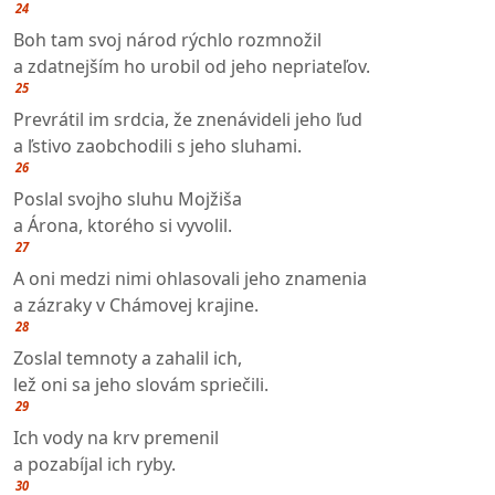
24
Boh tam svoj národ rýchlo rozmnožil
a zdatnejším ho urobil od jeho nepriateľov.
25
Prevrátil im srdcia, že znenávideli jeho ľud
a ľstivo zaobchodili s jeho sluhami.
26
Poslal svojho sluhu Mojžiša
a Árona, ktorého si vyvolil.
27
A oni medzi nimi ohlasovali jeho znamenia
a zázraky v Chámovej krajine.
28
Zoslal temnoty a zahalil ich,
lež oni sa jeho slovám spriečili.
29
Ich vody na krv premenil
a pozabíjal ich ryby.
30