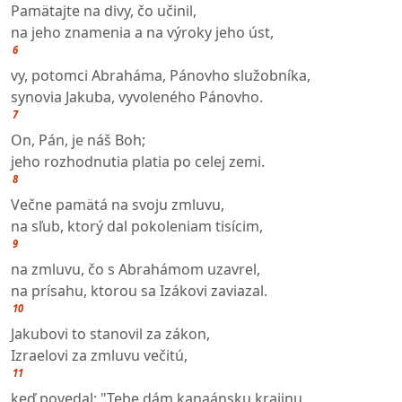
Pamätajte na divy, čo učinil,
na jeho znamenia a na výroky jeho úst,
6
vy, potomci Abraháma, Pánovho služobníka,
synovia Jakuba, vyvoleného Pánovho.
7
On, Pán, je náš Boh;
jeho rozhodnutia platia po celej zemi.
8
Večne pamätá na svoju zmluvu,
na sľub, ktorý dal pokoleniam tisícim,
9
na zmluvu, čo s Abrahámom uzavrel,
na prísahu, ktorou sa Izákovi zaviazal.
10
Jakubovi to stanovil za zákon,
Izraelovi za zmluvu večitú,
11
keď povedal: "Tebe dám kanaánsku krajinu