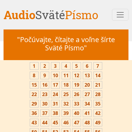
Audio
Sväté
Písmo
"Počúvajte, čítajte a voľne šírte
Sväté Písmo"
1
2
3
4
5
6
7
8
9
10
11
12
13
14
15
16
17
18
19
20
21
22
23
24
25
26
27
28
29
30
31
32
33
34
35
36
37
38
39
40
41
42
43
44
45
46
47
48
49