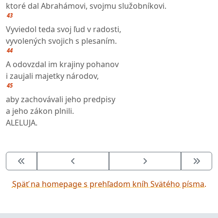
ktoré dal Abrahámovi, svojmu služobníkovi.
43
Vyviedol teda svoj ľud v radosti,
vyvolených svojich s plesaním.
44
A odovzdal im krajiny pohanov
i zaujali majetky národov,
45
aby zachovávali jeho predpisy
a jeho zákon plnili.
ALELUJA.
Späť na homepage s prehľadom kníh Svätého písma.