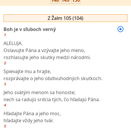
148
149
150
Z Žalm 105 (104)
Boh je v sľuboch verný
1
ALELUJA.
Oslavujte Pána a vzývajte jeho meno,
rozhlasujte jeho skutky medzi národmi.
2
Spievajte mu a hrajte,
rozprávajte o jeho obdivuhodných skutkoch.
3
Jeho svätým menom sa honoste;
nech sa radujú srdcia tých, čo hľadajú Pána.
4
Hľadajte Pána a jeho moc,
hľadajte vždy jeho tvár.
5