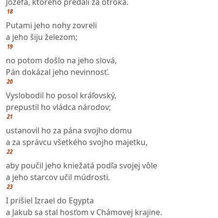
Jozefa, ktorého predali za otroka.
18
Putami jeho nohy zovreli
a jeho šiju železom;
19
no potom došlo na jeho slová,
Pán dokázal jeho nevinnosť.
20
Vyslobodil ho posol kráľovský,
prepustil ho vládca národov;
21
ustanovil ho za pána svojho domu
a za správcu všetkého svojho majetku,
22
aby poučil jeho kniežatá podľa svojej vôle
a jeho starcov učil múdrosti.
23
I prišiel Izrael do Egypta
a Jakub sa stal hosťom v Chámovej krajine.