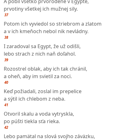
A pobil všetko prvorodené v Egypte,
prvotiny všetkej ich mužnej sily.
37
Potom ich vyviedol so striebrom a zlatom
a v ich kmeňoch nebol nik nevládny.
38
I zaradoval sa Egypt, že už odišli,
lebo strach z nich naň doľahol.
39
Rozostrel oblak, aby ich tak chránil,
a oheň, aby im svietil za noci.
40
Keď požiadali, zoslal im prepelice
a sýtil ich chlebom z neba.
41
Otvoril skalu a voda vytryskla,
po púšti tiekla sťa rieka.
42
Lebo pamätal na slová svojho záväzku,