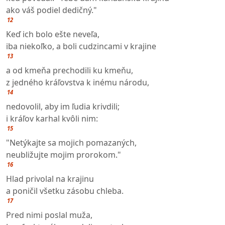
ako váš podiel dedičný."
12
Keď ich bolo ešte neveľa,
iba niekoľko, a boli cudzincami v krajine
13
a od kmeňa prechodili ku kmeňu,
z jedného kráľovstva k inému národu,
14
nedovolil, aby im ľudia krivdili;
i kráľov karhal kvôli nim:
15
"Netýkajte sa mojich pomazaných,
neubližujte mojim prorokom."
16
Hlad privolal na krajinu
a poničil všetku zásobu chleba.
17
Pred nimi poslal muža,